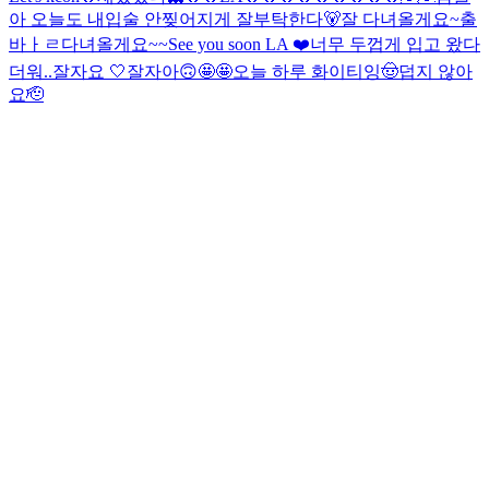
아 오늘도 내입술 안찢어지게 잘부탁한다🐻
잘 다녀올게요~
출
바ㅏㄹ
다녀올게요~~
See you soon LA ❤️
너무 두껍게 입고 왔다
더워..
잘자요 🤍
잘자아
🙃
🤩🤩
오늘 하루 화이티잉
🤠
덥지 않아
요
🫡