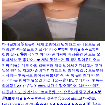
다녀올게요👋
오늘이 세계 고양이의 날이라고 하네요
오늘 넘
재밌었다아~
오늘도 기절각이네
🤍🖤
힛백 첫방🔥🔥🔥
브힛백
첫방 끝~💪😆
방금 양치하다가 손가락에 쥐남😂
엔진 오늘 오
래봐서 너무 좋았어...❤️ 저녁 맛있는거 잘 챙겨먹어요!!!
오늘
진짜 더웠는데도 아침 일찍부터 계속 밖에서 기다려줘서 고마
워요 엔진🫠 저희가 준비한 디저트로 당 충전 했길🥰 오늘부터
시작되는 후속곡도 뽜이링 해봅시다잉~
틱톡 올리려다 만 영
상 ㅎ
다들 행복한 월요일 되셨나요~~😆 내일부터 다시 후속곡
화이팅 !!🔥
🫠🫠🫠🫠🫠
☁️
실시간 현장
오랜만에 셀카~~~
엔진
타
😍
잘 자고 있겠지??....
쁘이✌️
윙크 연습✌️
노래 좋구먼🔥🔥
🖤
✌️
🐈‍⬛
힛백🔥🔥🔥🔥
후속곡 많관부😉
Good night
잘자~
🫠
❤️‍🔥
Let's kcon🔥
재밌었다👻
🔥🔥
LA🔥🔥🔥🔥🔥🔥🔥🔥🔥
🇺🇸
곰돌