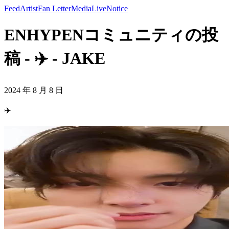
Feed
Artist
Fan Letter
Media
Live
Notice
ENHYPENコミュニティの投
稿 - ✈️ - JAKE
2024 年 8 月 8 日
✈️