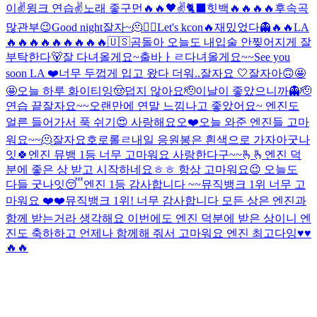
이✌️
윙크 연습✌️
노래 좋구먼🔥🔥
🖤
✌️
🐈‍⬛
힛백🔥🔥🔥🔥
후속곡
많관부😉
Good night
잘자~
🫠
❤️‍🔥
Let's kcon🔥
재밌었다👻
🔥🔥
LA
🔥🔥🔥🔥🔥🔥🔥🔥🔥
🇺🇸
곰돌아 오늘도 내입술 안찢어지게 잘
부탁한다🐻
잘 다녀올게요~
출바ㅏㄹ
다녀올게요~~
See you
soon LA ❤️
너무 두껍게 입고 왔다 더워..
잘자요 🤍
잘자아
🙃
🤩
🤩
오늘 하루 화이티잉
🤠
덥지 않아요
🫡
이날이 좋았으니까👻
🫡
연습 끝
잘자요~~
오랜만에 연말 느낌나고 좋았어요~ 엔진도
얼른 들어가서 푹 쉬기😍 사랑해요오❤️
오늘 와준 엔진들 고마
워요~~🫠
잘자요호로롤ㄹ
내일 응원봉은 흰색으로 가자아
굿나
잇🍀
엔진 뮤뱅 1등 너무 고마워요 사랑한다구~~🫰🫰
엔진 덕
분에 좋은 상 받고 시작하네요ㅎㅎ 항상 고마워요😉 오늘도
다들 굿나잇😴
엔진 1등 감사합니다 ~~
뮤직뱅크 1위 너무 고
마워요 ❤️❤️
뮤직뱅크 1위! 너무 감사합니다 모든 상은 엔진과
함께 받는거라 생각해요 이번에도 엔진 덕분에 받은 상이니 엔
진도 축하하고 언제나 함께해 줘서 고마워요 엔진 최고다잉♥️♥️
🔥🔥