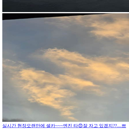
실시간 현장
오랜만에 셀카~~~
엔진 타
😍
잘 자고 있겠지??....
쁘