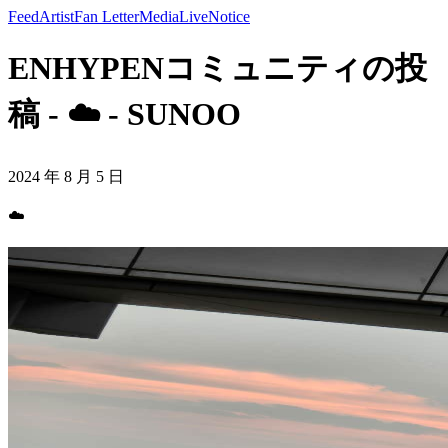
Feed
Artist
Fan Letter
Media
Live
Notice
ENHYPENコミュニティの投
稿 - ☁️ - SUNOO
2024 年 8 月 5 日
☁️