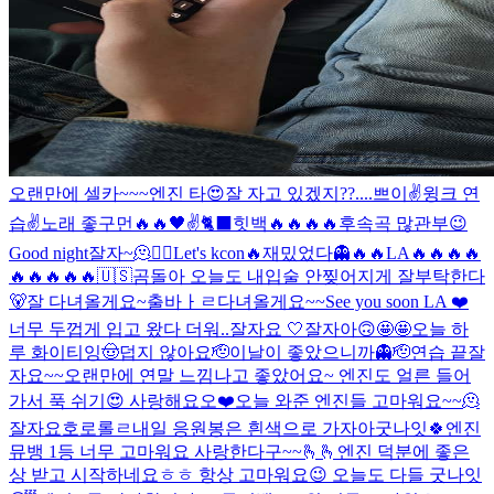
오랜만에 셀카~~~
엔진 타
😍
잘 자고 있겠지??....
쁘이✌️
윙크 연
습✌️
노래 좋구먼🔥🔥
🖤
✌️
🐈‍⬛
힛백🔥🔥🔥🔥
후속곡 많관부😉
Good night
잘자~
🫠
❤️‍🔥
Let's kcon🔥
재밌었다👻
🔥🔥
LA🔥🔥🔥🔥
🔥🔥🔥🔥🔥
🇺🇸
곰돌아 오늘도 내입술 안찢어지게 잘부탁한다
🐻
잘 다녀올게요~
출바ㅏㄹ
다녀올게요~~
See you soon LA ❤️
너무 두껍게 입고 왔다 더워..
잘자요 🤍
잘자아
🙃
🤩🤩
오늘 하
루 화이티잉
🤠
덥지 않아요
🫡
이날이 좋았으니까👻
🫡
연습 끝
잘
자요~~
오랜만에 연말 느낌나고 좋았어요~ 엔진도 얼른 들어
가서 푹 쉬기😍 사랑해요오❤️
오늘 와준 엔진들 고마워요~~🫠
잘자요호로롤ㄹ
내일 응원봉은 흰색으로 가자아
굿나잇🍀
엔진
뮤뱅 1등 너무 고마워요 사랑한다구~~🫰🫰
엔진 덕분에 좋은
상 받고 시작하네요ㅎㅎ 항상 고마워요😉 오늘도 다들 굿나잇