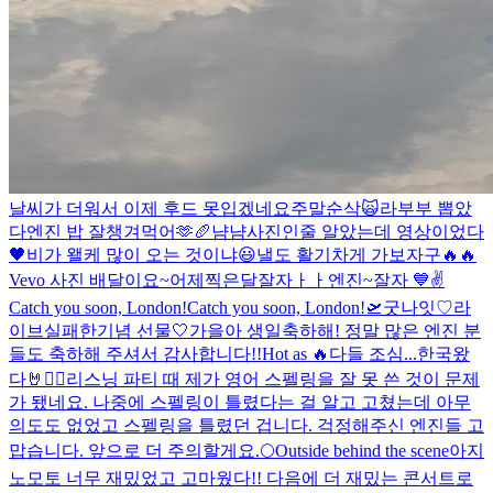
날씨가 더워서 이제 후드 못입겠네요
주말순삭🙀
라부부 뽑았
다
엔진 밥 잘챙겨먹어🫶
🥖
냠냠
사진인줄 알았는데 영상이었다
🖤
비가 왤케 많이 오는 것이냐
😃
낼도 활기차게 가보자구🔥🔥
Vevo 사진 배달이요~
어제찍은달
잘자ㅏㅏ엔진~
잘자 💙
✌️
Catch you soon, London!
Catch you soon, London!🛫
굿나잇♡
라
이브실패한기념 선물🤍
가을아 생일축하해! 정말 많은 엔진 분
들도 축하해 주셔서 감사합니다!!
Hot as 🔥
다들 조심...
한국왔
다🤘❤️‍🔥
리스닝 파티 때 제가 영어 스펠링을 잘 못 쓴 것이 문제
가 됐네요. 나중에 스펠링이 틀렸다는 걸 알고 고쳤는데 아무
의도도 없었고 스펠링을 틀렸던 겁니다. 걱정해주신 엔진들 고
맙습니다. 앞으로 더 주의할게요.
🌕
Outside behind the scene
아지
노모토 너무 재밌었고 고마웠다!! 다음에 더 재밌는 콘서트로