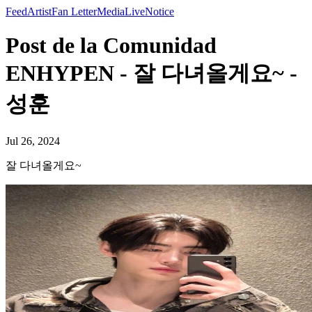
Feed
Artist
Fan Letter
Media
Live
Notice
Post de la Comunidad
ENHYPEN - 잘 다녀올게요~ -
성훈
Jul 26, 2024
잘 다녀올게요~