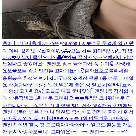
출바ㅏㄹ
다녀올게요~~
See you soon LA ❤️
너무 두껍게 입고 왔
다 더워..
잘자요 🤍
잘자아
🙃
🤩🤩
오늘 하루 화이티잉
🤠
덥지 않
아요
🫡
이날이 좋았으니까👻
🫡
연습 끝
잘자요~~
오랜만에 연말
느낌나고 좋았어요~ 엔진도 얼른 들어가서 푹 쉬기😍 사랑해
요오❤️
오늘 와준 엔진들 고마워요~~🫠
잘자요호로롤ㄹ
내일
응원봉은 흰색으로 가자아
굿나잇🍀
엔진 뮤뱅 1등 너무 고마워
요 사랑한다구~~🫰🫰
엔진 덕분에 좋은 상 받고 시작하네요ㅎ
ㅎ 항상 고마워요😉 오늘도 다들 굿나잇😴
엔진 1등 감사합니
다 ~~
뮤직뱅크 1위 너무 고마워요 ❤️❤️
뮤직뱅크 1위! 너무 감
사합니다 모든 상은 엔진과 함께 받는거라 생각해요 이번에도
엔진 덕분에 받은 상이니 엔진도 축하하고 언제나 함께해 줘서
고마워요 엔진 최고다잉♥️♥️🔥🔥
오늘 1위 너무너무 고마워요
엔진!!! 이번 활동 첫 트로피다아아아아ㅏ 앞으로 활동도 가보
자구🔥 사랑하오❤️
1위 고마워요~~~~~~~엔진~~~~~~~~~🫶