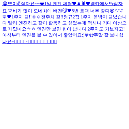
😭
쁘이✌️
잘자요~~
❤️
1일 엔진 체험
🖤♟️🕷
🖤
엠카에서👋
잘자
요 💛
비가 많이 오네
최애 버전
😼🖤
5번 트랙 너무 좋다
😎
🤍💛
💙🖤
1주차 끝!!☺️☺️
첫주차 끝!!
정규2집 1주차 음방이 끝났습니
다 빨리 엔진하고 같이 활동하고 싶었는데 역시나 기대 이상으
로 재밌네요ㅎㅎ 엔진만 보면 힘이 납니다 2주차도 가보자고!
아침부터 엔진을 볼 수 있어서 좋았어요:)
💙
🧐
주말 잘 보내셨
나요~
🙅‍♂️🙆‍♂️~🙆‍♂️🙆‍♂️🙆‍♂️🙆‍♂️🙆‍♂️