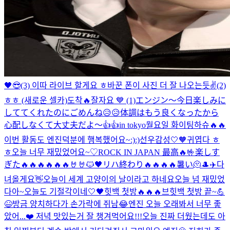
🖤😎
(3) 이따 라이브 할게요 ㅎ
바꾼 폰이 사진 더 잘 나오는듯
✌️
(2)
ㅎㅎ (새로운 셀카)
도착🔥
잘자요 💙 (1)
エンジン～今日楽しみに
しててくれたのにごめんね😥😥体調はもう良くなったから
心配しなくて大丈夫だよ～👍👍
in tokyo
월요일 화이팅하슈🔥🔥
이번 활동도 엔진덕분에 행복했어요~:):)
선우감성
🤍🧡
귀엽다 ㅎ
ㅎ
오늘 너무 재밌었어요~♡
ROCK IN JAPAN 最高🔥🤟
楽しす
ぎた🔥🔥🔥🔥🔥🔥🤘🤘
🐱🖤
リハ終わり🔥🔥🔥🔥
暑い🫠
🎩
✈️
다
녀올게요👋
오늘이 세계 고양이의 날이라고 하네요
오늘 넘 재밌었
다아~
오늘도 기절각이네
🤍🖤
힛백 첫방🔥🔥🔥
브힛백 첫방 끝~💪
😆
방금 양치하다가 손가락에 쥐남😂
엔진 오늘 오래봐서 너무 좋
았어...❤️ 저녁 맛있는거 잘 챙겨먹어요!!!
오늘 진짜 더웠는데도 아