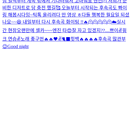
침 일찍부터 계속 밖에서 기다려줘서 고마워요 엔진🫠 저희가 준
비한 디저트로 당 충전 했길🥰 오늘부터 시작되는 후속곡도 뽜이
링 해봅시다잉~
틱톡 올리려다 만 영상 ㅎ
다들 행복한 월요일 되셨
나요~~😆 내일부터 다시 후속곡 화이팅 !!🔥
🫠🫠🫠🫠🫠
☁️
실시
간 현장
오랜만에 셀카~~~
엔진 타
😍
잘 자고 있겠지??....
쁘이✌️
윙
크 연습✌️
노래 좋구먼🔥🔥
🖤
✌️
🐈‍⬛
힛백🔥🔥🔥🔥
후속곡 많관부
😉
Good night