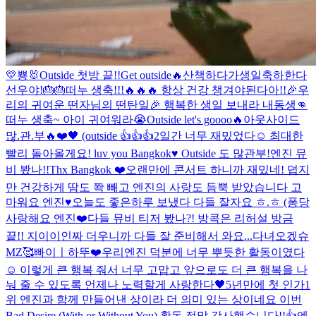
💛
뿅🐰
Outside 첫방 끝!!
Get outside🔥
산책하다가
생일축하한다
선우야!🎂🎂
떠누 생축!!!🔥🔥🔥 항상 건강 챙겨야된다아!!
🎉우
리의 귀여운 떤자님의 떤탄일🎉 행복한 생일 보내라 내동생👊
떠누 생축~ 아이 귀여워라😭
Outside let's goooo🔥
아웃사이드
많.관.부🔥
❤️🖤 (outside 👍👍👍
2일간 너무 재밌었다☺️ 최대한
빨리 돌아올게요! luv you Bangkok♥️ Outside 도 많관부!
엔진 뮤
비 봤나!!
Thx Bangkok ❤️
오랜만에 콘서트 하니까 재밌네! 덥지
만 건강하게 땀도 쫙 빼고 엔진의 사랑도 듬뿍 받았습니다 고
마워요 엔진♥️
오늘도 좋은하루 보냈다 다들 잘자요 ㅎ.ㅎ (퐁당
사랑해요 엔진❤️
다들 뮤비 티저 봤나?! 방콕은 리허설 방금
끝!! 지이이인짜 더우니까 다들 잘 준비해서 와요...
다녀오겠슈
MZ
🥰
빠이ㅣ
하뚜❤️
우리엔진 덕분에 너무 뿌듯한 활동이였다
☺️ 이렇게 큰 행복 줘서 너무 고맙고 앞으로도 더 큰 행복을 나
눠 줄 수 있도록 언제나 노력할게 사랑한다🖤
5년만에 첫 인가1
위 엔진과 함께 만들어낸 상이라 더 의미 있는 상이네요 이번
Bad Desire (With or Without You) 활동 정말 감사했습니다!!👍
엔