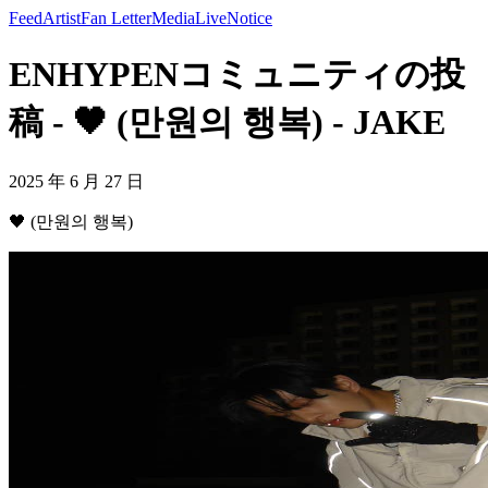
Feed
Artist
Fan Letter
Media
Live
Notice
ENHYPENコミュニティの投
稿 - 🖤 (만원의 행복) - JAKE
2025 年 6 月 27 日
🖤 (만원의 행복)