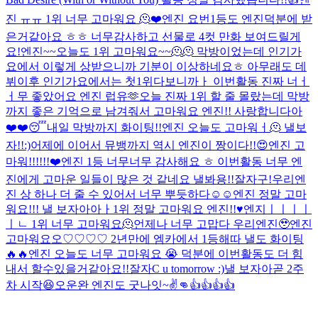
진 ㅠㅠ 1위 너무 고마워요 🫠❤️
엔진 요번1등도 엔진덕분에 받
은거같아요 ㅎㅎ 너무감사하고 선물로 4컷 만화 보여드릴게
요!
엔진~~오늘도 1위 고마워요~~🫠🫠 막방이었는데 인기가
요에서 이렇게 상받으니까 기분이 이상하네요ㅎ 아무래도 데
뷔이후 인기가요에서는 첫1위다보니까ㅏ 이번활동 진짜 너ㅓ
ㅓ무 좋았어요 엔진 럽유🫶
오늘 진짜 1위 할 줄 몰랐는데 막방
까지 좋은 기억으로 남겨줘서 고마워요 엔진!! 사랑합니다아
❤️❤️
😴
내일 막방까지 화이팅!!
엔진 오늘도 고마워ㅓ🫠 낼보
자!!:)
어제에 이어서 뮤뱅까지 역시 엔진이 짱이다!!😍
엔진 고
마워!!!!!!❤️
엔진 1등 너무너무 감사해요 ㅎ 이번활동 너무 엔
진에게 고마운 일들이 많은 것 같네요 낼봐용!!잘자구!
우리엔
진 상 하나 더 줄 수 있어서 너무 뿌듯하다☺️☺️
엔진 정말 고마
워요!!! 낼 보자아아ㅏ
1위 정말 고마워요 엔진!!♥️
엔지ㅣㅣㅣㅣ
ㅣㄴ 1위 너무 고마워요🫠
언제나 너무 고맙다 우리엔진🥹
엔진
고마워요오♡♡♡♡ 2년만에 엠카에서 1등해따 낼도 화이팅
🔥🔥
엔진 오늘도 너무 고마워요 😭 덕분에 이번활동도 더 힘
내서 할수있을거같아요!!
잘자
C u tomorrow :)
낼 보자아
곧 2주
차 시작😆
오운완 엔진도 굿나잇~
✌️👊
👍👍👍👍