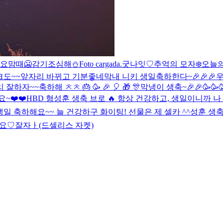
 요맘때
🥶
감기조심해⛄️
Foto cargada.
굿나잇♡
추억의 모자
❄️
오늘의
도~~
앞자리 바뀌고 기분좋네
막내 니키 생일축하한다~🎉🎉🎉
우
~~축하해 ㅊㅊ 🎂 🥳 🎉 🎈 🎁 🎊
막냉이 생축~🎉🎉🥳🥳
~❤️❤️
HBD 형
성훈 생축 브로 🔥 항상 건강하고, 생일이니까 나 
일 축하해요~~ 늘 건강하구 화이팅! 선물은 제 셀카 ^^
성훈 생축 
요♡
잘자ㅏ(드셀리스 자켓)