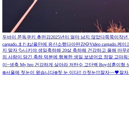
두바이 쫀독쿠키 🧆
떤감
2025년이 얼마 남지 않았다
쭉쭉이
작년
cargado.
またね!
올만에 유산소했다아
떤감
🐶
Video cargado.
케이크
지 말자 🦆
니키야 생일축하해 20살 축하해 건강하고 올해 마무리 잘하자
의 사랑이 담긴 축하 덕분에 행복한 생일 보냈어요 정말 고마워요
이~
생축 My bro 건강하게 살아라 저탄수 고단백 Boy
성훈이형 생
❄️
서울에 첫눈이 왔습니다❄️
첫 눈 이다!! ☃️
첫눈!!!
잘자~~🖤
잘자