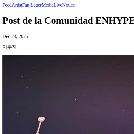
Feed
Artist
Fan Letter
Media
Live
Notice
Post de la Comunidad ENHY
Dec 23, 2025
이뿌지