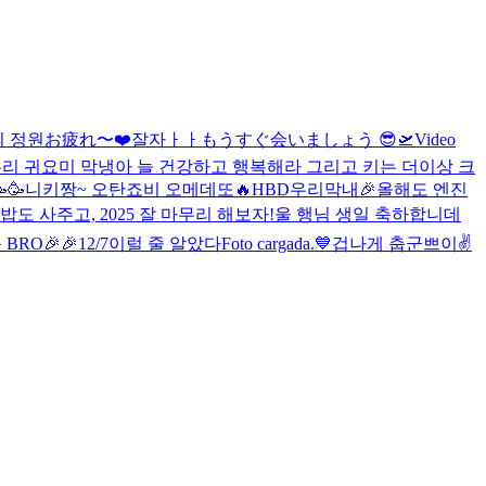
 정원
お疲れ〜
❤️
잘자ㅏㅏ
もうすぐ会いましょう 😎🛫
Video
리 귀요미 막냉아 늘 건강하고 행복해라 그리고 키는 더이상 크
🥳
니키짱~ 오탄죠비 오메데또🔥
HBD우리막내🎉
올해도 엔진
밥도 사주고, 2025 잘 마무리 해보자!
울 행님 생일 축하합니데
BRO🎉🎉
12/7
이럴 줄 알았다
Foto cargada.
💙
겁나게 춥군
쁘이✌️