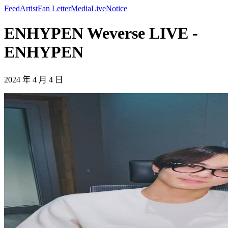
Feed
Artist
Fan Letter
Media
Live
Notice
ENHYPEN Weverse LIVE -
ENHYPEN
2024 年 4 月 4 日