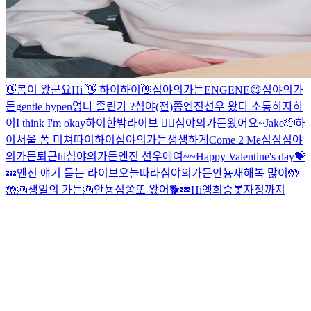
👋
봄이 왔군요
Hi 👋
하이
하이
👋
심야의가든
ENGENE😋
심야의가
든
gentle hypen
엉
나 졸린가 ?
심야(전)쫑
엔진
선우 왔다 소통하자
하
이
I think I'm okay
하이
한밤라이브 😶‍🌫️
심야의가든
왔어요~
Jake🫡
하
이
서울 폼 미쳐따이
하이
심야의가든
생생하게
Come 2 Me
심심
심야
의가든
퇴근
hi
심야의가든
엔진 선우에여~~
Happy Valentine's day💝
💤
엔진 얘기 듣는 라이브
오늘따라
심야의가든
안뇽
새해복 많이🤲
🤲
🎂생일의 가든🎂
안뇽
심쫑
또 왔어🐕
💤
Hi
엥
희승봇
자정까지