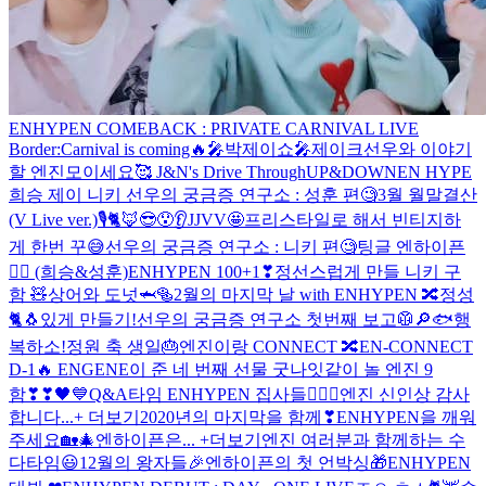
ENHYPEN COMEBACK : PRIVATE CARNIVAL LIVE
Border:Carnival is coming🔥
🎤박제이쇼🎤
제이크선우와 이야기
할 엔진모이세요🥰
J&N's Drive Through
UP&DOWN
EN HYPE
희승 제이 니키
선우의 궁금증 연구소 : 성훈 편🧐
3월 월말결산
(V Live ver.)
🎙🐈🦊😎😯👂
JJVV🤩
프리스타일로 해서 빈티지하
게 한번 꾸😅
선우의 궁금증 연구소 : 니키 편🧐
팅글 엔하이픈
👂🏼 (희승&성훈)
ENHYPEN 100+1❣
정선스럽게 만들 니키 구
함 🧸
상어와 도넛🦈🥯
2월의 마지막 날 with ENHYPEN 🔀
정성
🐈🐧있게 만들기!
선우의 궁금증 연구소 첫번째 보고🥼🔎
🐟
행
복하소!
정원 축 생일🎂
엔진이랑 CONNECT 🔀
EN-CONNECT
D-1🔥
ENGENE이 준 네 번째 선물
굿나잇
같이 놀 엔진 9
함❣❣
🖤💙
Q&A타임 ENHYPEN 집사들🐕‍🦺🐾
엔진 신인상 감사
합니다...+ 더보기
2020년의 마지막을 함께❣
ENHYPEN을 깨워
주세요🏡🎄
엔하이픈은... +더보기
엔진 여러분과 함께하는 수
다타임😃
12월의 왕자들🎉
엔하이픈의 첫 언박싱🎁
ENHYPEN