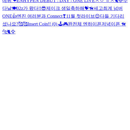
데뷔 ❤
ENHYPEN DEBUT : DAY - ONE LIVE
ㅈㅇ ㅎㅅ🐈🦌
수
다날🍽
02z가 왔다!!😎
제이크 생일축하해💝🦮
세고최계 넘버
ONE👍
엔진 여러분과 Connect❣
11월 첫라이브😊
다들 기다리
셨나요?🥰🥰
Insert Coin!! (0) 🕹🎮
완전체 엔하이픈
저녁이픈 🦮
🐆🐈🦅