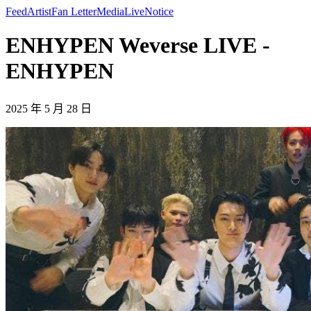
Feed
Artist
Fan Letter
Media
Live
Notice
ENHYPEN Weverse LIVE -
ENHYPEN
2025 年 5 月 28 日