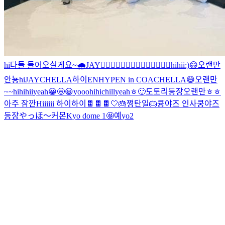
hi
다들 들어오실게요~
🌧
JAY
🧛‍♂️🧛‍♂️🧛‍♂️🧛‍♂️🧛‍♂️🧛‍♂️🧛‍♂️
hi
hii:)
😄
오랜만
안뇽
hi
JAYCHELLA
하이
ENHYPEN in COACHELLA
😄
오랜만
~~
hi
hi
hii
yeah
😀
🤩
😀
yooo
hi
hi
chill
yeah
ㅎ
🙂
도토리등장
오랜만
ㅎㅎ
아주 잠깐
Hiiiiii
하이
하이
🍫
🍫🍫
🤍
🎂쩡탄일🎂
큥야즈 인사
쿵야즈
등장
やっほ～
커몬
Kyo dome 1
🤩
예
yo
2