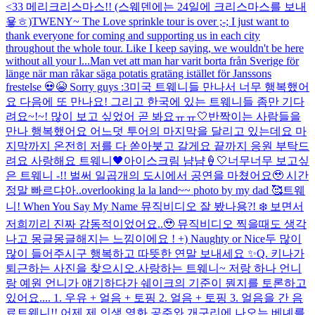
<33 메리크리스마스!! (스웨덴에는 24일에 크리스마스를 보내
욯ㅎ)
TWENY~ The Love sprinkle tour is over ;-; I just want to
thank everyone for coming and supporting us in each city
throughout the whole tour. Like I keep saying, we wouldn't be here
without all your l...
Man vet att man har varit borta från Sverige för
länge när man råkar säga potatis gratäng istället för Janssons
frestelse 💀😭 Sorry guys :3
미국 트웨니들 만나서 너무 행복했어
요 다음에 또 만나요! 그리고 한국에 있는 트웨니들 좀만 기다
려요~!~! 많이 보고 싶었어 곧 봐요ㅠㅠ🤍
반짝이는 사람들을
만나 행복했어요 어느덧 투어의 마지막을 달리고 있는데요 마
지막까지 온전히 저를 다 쏟아붓고 갈게요 끝까지 응원 부탁드
려요 사랑해요 트웨니🖤
아이스크림 냠냠🍦🤍
너무너무 보고싶
은 트웨니 -!! 벌써 일곱개의 도시에서 공연을 마쳤어요🥹 시간
정말 빠르댜아..
overlooking la la land~~ photo by my dad 🥰
트웨
니! When You Say My Name 뮤직비디오 잘 봤나용?! ❄️ 보면서
저희끼리 진짜 감동적이었어요..🥹 뮤직비디오 찍을때도 생각
나고 몽글몽글해지는 느낌이에요 ! +) Naughty or Nice두 많이
많이 들어주시구 행복하고 따뜻한 연말 보내세요 ✨
Q. 키나가
퇴근하는 사진을 찾으시오.
사랑하는 트웨니~ 저랑 하나 언니
랑 예원 언니가 얘기하다가 쉐이크의 기준이 뭔지를 토론하고
있어요.... 1. 우유 + 얼음 + 토핑 2. 얼음 + 토핑 3. 얼음을 간 음
료
트웨니!! 어제 제 인생 영화 공주와 개구리에 나오는 베녜를