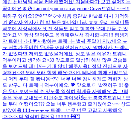
예린 선배님의 곡을 커버해봤어요! 겨울바다가 보고 싶어지는
곡이에요 ❄️ 💿 I am not your ocean anymore Cover
트웨니 ~~~!!!
뭐하구 있어요?!?💛🤍💛🤍💛
처음 중단발 한날을 다시 기억하
며 🍃
감사 인사가 한 발 늦은 하나입니댱..ㅎㅎ 우리 트웨니들
덕분에 시상식에서 멋진 상들도 받고 행복한 무대 만들 수 있
었어요 🤍 항상 믿어주고 응원해주셔서 감사합니다!!! 평생가
쟈 트웨니~!~!!💗
사랑하는 트웨니~ 벌써 주말이 지났네요 ㅠ
ㅠ 저희가 준비한 무대들 어떠셨어요? 다시 말하지만, 트웨니
가 없었다면 저희도 없었을거에요. 상도 받은 이유가 트웨니
덕분이라고 생각해요<33 앞으로도 열심히 해서 많은 모습들
을 보여드릴 테니까~ 기대 많이 해주세용!! 정말 진심으로 사
랑해요<33 오래 오래 함께 해요<33 Ft. 테나의 최애 신발
트웨
니 어제 무대 잘 봤나용~?🤍 너무 너무 감사하게도 저희가 상
도 받구,,, 다 트웨니 덕분이에요,,💖 앞으로 더 발전하구 !!! 좋
은 무대 보여드릴 수 있도록 열심히 할게용 사랑해요 😍 그럼
좋은 하루 보내요~! 이번주도 파이팅🙌🏻✨ 총총🐰
트웨니 ! 오
늘 무대 어땠어요??? 오늘 너무 행복했고 즐거웠어요~~~ 상도
받았어용 !!!!!ㅠㅠㅠㅠ 트웨니 너무 너무 고맙고 사랑해요
<3<3<3 더 열심히 할게용 !!!!!!!!! 🧸💌