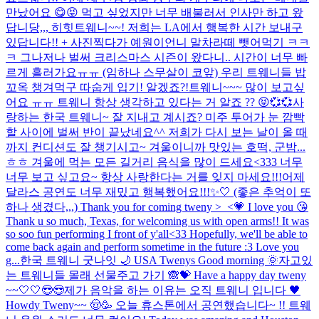
만났어요 😋😝 먹고 싶었지만 너무 배불러서 인사만 하고 왔
답니당,,, 히힛
트웨니~~! 저희는 LA에서 행복한 시간 보내구
있답니다!! + 사진찍다가 예원이언니 말차라떼 뺏어먹기 ㅋㅋ
ㅋ 그나저나 벌써 크리스마스 시즌이 왔다니.. 시간이 너무 빠
르게 흘러가요ㅠㅠ (임하나 스무살이 코앞) 우리 트웨니들 밥
꼬옥 챙겨먹구 따숩게 입기! 알겠죠?!
트웨니~~~ 많이 보고싶
어요 ㅠㅠ 트웨니 항상 생각하고 있다는 거 알죠 ?? 😝💞💞
사
랑하는 한국 트웨니~ 잘 지내고 계시죠? 미주 투어가 눈 깜빡
할 사이에 벌써 반이 끝났네요^^ 저희가 다시 보는 날이 올 때
까지 컨디션도 잘 챙기시고~ 겨울이니까 맛있는 호떡, 군밤...
ㅎㅎ 겨울에 먹는 모든 길거리 음식을 많이 드세요<333 너무
너무 보고 싶고요~ 항상 사랑한다는 거를 잊지 마세요!!!
어제
달라스 공연도 너무 재밌고 행복했어요!!!✨🤍 (좋은 추억이 또
하나 생겼다,,,) Thank you for coming tweny >_<💗 I love you 😘
Thank u so much, Texas, for welcoming us with open arms!! It was
so soo fun performing I front of y'all<33 Hopefully, we'll be able to
come back again and perform sometime in the future :3 Love you
g...
한국 트웨니 굿나잇 🌙 USA Twenys Good morning 🌞
자고있
는 트웨니들 몰래 선물주고 가기 🙈💝 Have a happy day tweny
~~🤍🤍😎😎
제가 음악을 하는 이유는 오직 트웨니 입니다 🖤
Howdy Tweny~~ 🤠🥳 오늘 휴스톤에서 공연했습니다~ !! 트웨