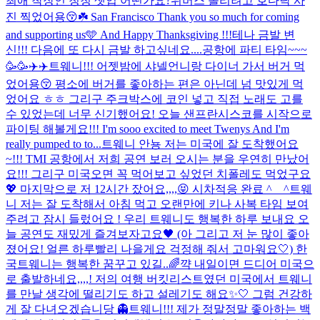
최애 착장인 청청 셋업 어떤가요?위버스 올리려고 호다닥 사
진 찍었어용😚☘️ San Francisco Thank you so much for coming
and supporting us🩵 And Happy Thanksgiving !!!
테나 금발 변
신!!! 다음에 또 다시 금발 하고싶네요....
공항에 파티 타임~~~
🥳🥳✈️✈️
트웨니!!! 어젯밤에 샤넬언니랑 다이너 가서 버거 먹
었어용😚 평소에 버거를 좋아하는 편은 아닌데 넘 맛있게 먹
었어요 ㅎㅎ 그리구 주크박스에 코인 넣고 직접 노래도 고를
수 있었는데 너무 신기했어요! 오늘 샌프란시스코를 시작으로
파이팅 해볼게요!!! I'm sooo excited to meet Twenys And I'm
really pumped to to...
트웨니 안뇽 저는 미국에 잘 도착했어요
~!!! TMI 공항에서 저희 공연 보러 오시는 분을 우연히 만났어
요!!! 그리구 미국오면 꼭 먹어보고 싶었던 치폴레도 먹었구요
💖 마지막으로 저 12시간 잤어요,,,,😝 시차적응 완료 ^__^
트웨
니 저는 잘 도착해서 아침 먹고 오랜만에 키나 사복 타임 보여
주려고 잠시 들렀어요 ! 우리 트웨니도 행복한 하루 보내요 오
늘 공연도 재밌게 즐겨보자고요🖤 (아 그리고 저 눈 많이 좋아
졌어요! 얼른 하루빨리 나을게요 걱정해 줘서 고마워요🤍) 한
국트웨니는 행복한 꿈꾸고 있길..🌈
꺅 내일이면 드디어 미국으
로 출발하네요,,,,! 저의 여행 버킷리스트였던 미국에서 트웨니
를 만날 생각에 떨리기도 하고 설레기도 해요✨🤍 그럼 건강하
게 잘 다녀오겠습니당 👻
트웨니!!! 제가 정말정말 좋아하는 백