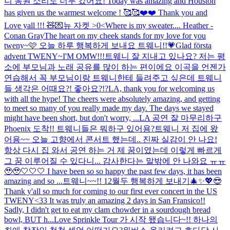
니 응원 소리도 너무 컸어요! Today was amazing and Houston
has given us the warmest welcome ! 🥰🥰❤️❤️ Thank you and
Love yall !!! 🧸💌
뉴 자켓 >0<
Where is my sweater.... Heather -
Conan Gray
The heart on my cheek stands for my love for you
tweny~🩷 오늘 하루 행복하게 보내요 트웨니!!💗
Glad första
advent TWENY~
I'M OMW!!!
트웨니 잘 지내고 있나요? 저는 평
소에 부모님과 노래 공유를 많이 하는 편이에요 이곡을 언젠가
연습해서 꼭 부모님이랑 트웨니한테 들려주고 싶은데 트웨니
들 생각은 어때요?! 좋아요?!?
LA, thank you for welcoming us
with all the hype! The cheers were absolutely amazing, and getting
to meet so many of you really made my day. The days we stayed
might have been short, but don't worry, ...
LA 공연 잘 마무리하구
Phoenix 도착!! 트웨니들은 뭐하구 있어용?
트웨니 저 집에 왔
어용~~ 오늘 고향에서 콘서트 했는데.. 진짜 실감이 안 나요!
항상 다시 집 와서 공연 하는 거 제 꿈이였는데 이렇게 빠르게
그 꿈 이루어질 수 있다니... 감사한다는 말밖에 안 나와요 ㅠㅠ
🥹🥹🤍🤍🤍 I have been so so happy the past few days, it has been
amazing and so ...
트웨니~~!! 12월두 행복하게 보내기🎄✨💖
😎
Thank y'all so much for coming to our first ever concert in the US
TWENY<33 It was truly an amazing 2 days in San Fransico!!
Sadly, I didn't get to eat my clam chowder in a sourdough bread
bowl, BUT h...
Love Sprinkle Tour 가 시작 됐습니다~!! 하나의