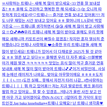
ㅠ
사랑하는 트웨니~ 새해 복 많이 받으세요<33 연휴 잘 보내셨
죠? ㅎㅎ 올해 도 건강하고 행복한 한 해 되세요<3 (눈 오니까 따
듯하게 입으세요)
💛🤍
트웨니~~ 즐거운 연휴 보내고 있어용??? 저
도 너무 재밌는 시간 보내고 있어요 ㅎㅎ 할머니의 LA갈비 먹었
거든요 ~~~ 트웨니를 생각하면서 😘😘 새해 복 많이 받고 사랑해
요 !! 💞💕☘️☘️
우리 트웨니 새해 복 많이 받아요 올해도 우리 함께
해요 새해니까 키또트선이 빠질수 없겠죠? 작지만 혼자 열심히 준
비했습니다 언제나 사랑해요 ❤️
소중한 우리 트웨니분들 새해 복
많이 받으세요! 트웨니가 있어서 더 다채로운 2025가 될 것 같아
요 ㅎㅎ 얼른 보고 싶다ㅠㅠ 올해엔 우리 더 자주 봐요~!!!
볼빵빵
아가 예원 발견 ㅋㅋㅋㅋㅋㅋ 맛있는 음식 많이 먹구 즐거운 연휴
보내용 새해 복 많이 많이 받아여 트웨니💕💕
이거 비밀인데.. 사실
제 눈에선 레이저가 나와요.. 맞아요 아무말이에요 ㅎㅎㅎㅎ
도저
ㅓㅓㅓㄴ!!!! (도전 실패... 못해서 자전거 타러 나감...)🥹
사랑하는
트웨니ㅣㅣㅣ 뭐 하고 있어용?? 저는 지금 발로란트 랭크 올리러
웜업 하고 있어요... 잘 할 수 있겠죠...?
테나가 올린 사진 보고 인
앤 아웃 가고 싶어졌어요 🥹
IN-N-OUT ;3
앞머리 한 가닥이 포인
트인것.
Jag baka lussebullar👀
트웨니 모해요? 난 트웨니 생각중💗