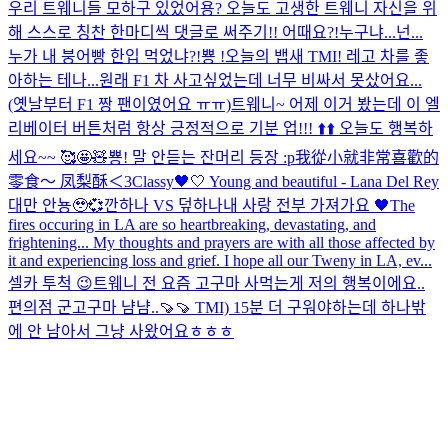
우리 트웨니들 모하구 있었어용? 오늘도 고생한 트웨니 자신을 위
해 스스로 칭찬 한마디씩 댓글로 써주기!! 어때요?!
누구냐...넌...
누가 내 붕어빵 한입 먹었냐?!
뿅 !
오늘의 뱁새 TMI! 레고 차를 좋
아하는 테나...원래 F1 차 사고싶었는데 너무 비싸서 못샀어요...
(옛날부터 F1 짱 팬이였어요 ㅠㅠ)
트웨니~ 어제 이거 봤는데 이 엘
리베이터 버튼처럼 항상 긍정적으로 기분 업!!! ⬆️⬆️ 오늘도 행복하
세요~~ 🥰🤩🧸
뿅! 말 안듣는 잔머리 등장 :p
我從小就非常喜歡的
零食～ 凤梨酥＜3
Classy🖤🤍 Young and beautiful - Lana Del Rey
대만 안뇽🥹💞
깐하나 VS 덮하나
내 사랑 전부 가져가요 🖤
The
fires occuring in LA are so heartbreaking, devastating, and
frightening... My thoughts and prayers are with all those affected by
it and experiencing loss and grief. I hope all our Tweny in LA, ev...
셀카 투척 😉
트웨니 전 요즘 고구마 사먹는게 저의 행복이에요..
편의점 군고구마 냠냠..🍠🍠 TMI) 15분 더 구워야하는데 하나밖
에 안 남아서 그냥 사왔어요ㅎㅎㅎ