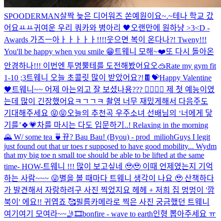
SPOODERMAN
살짝 늦은 디어워즈 쏜예원이요~.~
테나 학교 갔
어요ㅛㅛ
귀여운 우리 쿼카와 병아리 🖤
오랜만에 원하냥 >3<
D -
Awards 가즈ㅡ아ㅏㅏㅏㅏㅏ!!!!
웃으면 복이 온다나?! Tweny!!!
You'll be happy when you smile 😁
트웨니 모해~❤️
또 다시 돌아온
안경하나!!! 이번엔 투명뿔테를 도전해봤어요오🥽
Rate my gym fit
1-10 ;3
트웨니 오늘 초콜릿 많이 받았어요?!🍫💝
Happy Valentine
🖤
트웨니~~ 어제 아는외고 잘 보셨나용??? 🤸‍♀️🤸‍♀️ 제 첫 예능이였
는데 많이 긴장했어요ㅋㄱㄱㅋ 촬영 너무 재밌게해서 다음주도
기대해주세요 😝😝
오늘의 추천곡 우주소녀 선배님의 ‘너에게 닿
기를’🍀💗
차를 마시는 다도 입문하기..! Relaxing in the morning
🌄 W/ some tea 🍵
뀨? Bau Bau! (Byou) - prod_milioh
Guys I legit
just found out that ur toes r supposed to have good mobility... Wydm
that my big toe n small toe should be able to be lifted at the same
time- HOW-
트웨니 !!! 많이 보고싶네 🥹🥹 이때 언제였는지 기억
하는 사람~~~ 😜
별을 볼 때마다 트웨니 생각이 나요 🥹 산책하다
가 발견해서 자랑하려구 사진 찍었지요 헤헤 + 저희 집 멍멍이 '깜
북이' 에요!! 귀엽죠 🥰
필름카메라로 찍은 사진 궁금했던 트웨니
여기여기 모여라~~🤳🎞️
bonfire - wave to earth
인형 뽑아주세요 ㅠ