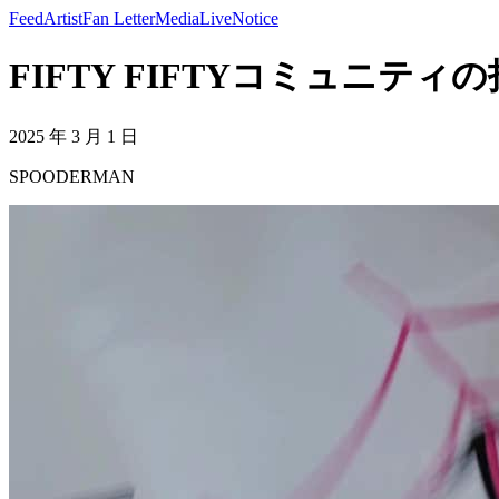
Feed
Artist
Fan Letter
Media
Live
Notice
FIFTY FIFTYコミュニティの投稿
2025 年 3 月 1 日
SPOODERMAN