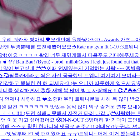
 우리 쿼카와 병아리 🖤
오랜만에 원하냥 >3<
D - Awards 가즈
 이번엔 투명뿔테를 도전해봤어요오🥽
Rate my gym fit 1-10 ;3
트웨니 
 많이 긴장했어요ㅋㄱㄱㅋ 촬영 너무 재밌게해서 다음주도 기대해주세요 
 🍵
뀨? Bau Bau! (Byou) - prod_milioh
Guys I legit just found out tha
!! 많이 보고싶네 🥹🥹 이때 언제였는지 기억하는 사람~~~ 😜
별을
 🥰
필름카메라로 찍은 사진 궁금했던 트웨니 여기여기 모여라~~
 건강하고 행복한 한 해 되세요<3 (눈 오니까 따듯하게 입으세요)

 생각하면서 😘😘 새해 복 많이 받고 사랑해요 !! 💞💕☘️☘️
 언제나 사랑해요 ❤️
소중한 우리 트웨니분들 새해 복 많이 받으세
원 발견 ㅋㅋㅋㅋㅋㅋ 맛있는 음식 많이 먹구 즐거운 연휴 보내용 
ㅓㄴ!!!! (도전 실패... 못해서 자전거 타러 나감...)🥹
사랑하는 트
 앤 아웃 가고 싶어졌어요 🥹
IN-N-OUT ;3
앞머리 한 가닥이 포인
위해 스스로 칭찬 한마디씩 댓글로 써주기!! 어때요?!
누구냐...넌
. (옛날부터 F1 짱 팬이였어요 ㅠㅠ)
트웨니~ 어제 이거 봤는데 이