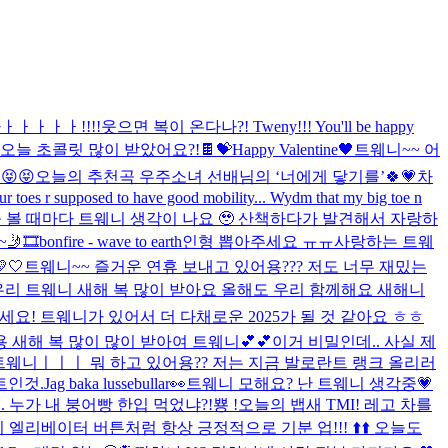
ㅡ아ㅏㅏㅏㅏㅏ!!!!
웃으면 복이 온다나?! Tweny!!! You'll be happy
오늘 초콜릿 많이 받았어요?!🍫💝
Happy Valentine🖤
트웨니~~ 어
😝😝
오늘의 추천곡 우주소녀 선배님의 ‘너에게 닿기를’🍀💗
차
t ur toes r supposed to have good mobility... Wydm that my big toe n
 볼 때마다 트웨니 생각이 나요 🥹 산책하다가 발견해서 자랑하
🎞️
bonfire - wave to earth
인형 뽑아주세요 ㅠㅠ
사랑하는 트웨
🤍
트웨니~~ 즐거운 연휴 보내고 있어용??? 저도 너무 재밌는
우리 트웨니 새해 복 많이 받아요 올해도 우리 함께해요 새해니
요! 트웨니가 있어서 더 다채로운 2025가 될 것 같아요 ㅎㅎ
새해 복 많이 많이 받아여 트웨니💕💕
이거 비밀인데.. 사실 제
웨니ㅣㅣㅣ 뭐 하고 있어용?? 저는 지금 발로란트 랭크 올리러
트인것.
Jag baka lussebullar👀
트웨니 모해요? 난 트웨니 생각중💗
... 누가 내 붕어빵 한입 먹었냐?!
뿅 !
오늘의 뱁새 TMI! 레고 차를
 엘리베이터 버튼처럼 항상 긍정적으로 기분 업!!! ⬆️⬆️ 오늘도