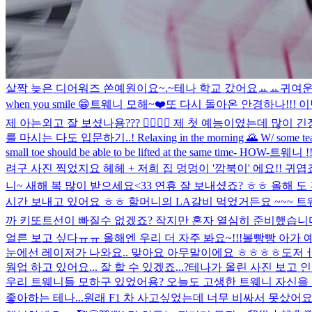
살짝 늦은 디어워즈 쏜예원이요~.~
테나 학교 갔어요ㅛㅛ
귀여운
when you smile 😁
트웨니 모해~❤️
또 다시 돌아온 안경하나!!!
제 아는외고 잘 보셨나용??? 🤸‍♀️🤸‍♀️ 제 첫 예능이였는데
를 마시는 다도 입문하기..! Relaxing in the morning 🌄 W/ some tea
small toe should be able to be lifted at the same time- HOW-
트웨니 !
려구 사진 찍었지요 헤헤 + 저희 집 멍멍이 '깜북이' 에요!! 귀엽죠
니~ 새해 복 많이 받으세요<33 연휴 잘 보내셨죠? ㅎㅎ 올해 도
시간 보내고 있어요 ㅎㅎ 할머니의 LA갈비 먹었거든요 ~~~ 트웨니를
까 키또트선이 빠질수 없겠죠? 작지만 혼자 열심히 준비했습니다
얼른 보고 싶다ㅠㅠ 올해엔 우리 더 자주 봐요~!!!
볼빵빵 아가 예
눈에선 레이저가 나와요.. 맞아요 아무말이에요 ㅎㅎㅎㅎ
도저ㅓㅓ
웜업 하고 있어요... 잘 할 수 있겠죠...?
테나가 올린 사진 보고 인
우리 트웨니들 모하구 있었어용? 오늘도 고생한 트웨니 자신을 
좋아하는 테나...원래 F1 차 사고싶었는데 너무 비싸서 못샀어요..