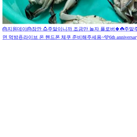
🎂지원데이🎂
잠깐 🍮
주말이니까 조금만 놀자 플로버🍀☘️
주말
면 먹방🍜
라이브 온 핸드폰 체쿠 준비해주세용~
🩵
6th anniversa