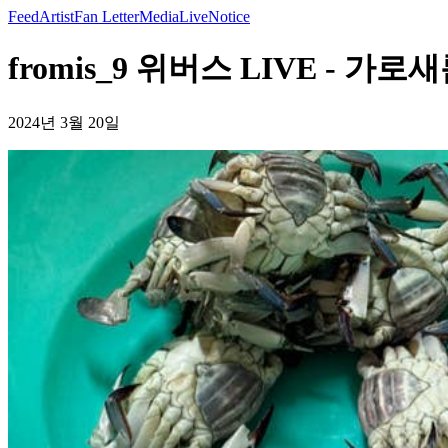
Feed
Artist
Fan Letter
Media
Live
Notice
fromis_9 위버스 LIVE - 가로
2024년 3월 20일