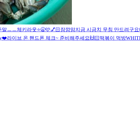
주말
ㅡ
ㅡ
체키라웃
⭐️🥱
🩷
💅🏻
잠깜맘
지금 시금치 무침 만드려구요
ry❤️
라이브 온 핸드폰 체크~ 준비해주세요
🙌🏻
떡볶이 먹방
WHIT