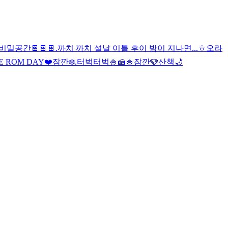
비밀공간
🍫🍫🍫
.
까치 까치 설날 이틀 후
이 밤이 지나면...
ㅎ
오
라
E ROM DAY❤️
잠깐❄️
.
터벅터벅
🍚🍰
🍚
잠깐🩵
산책🌙