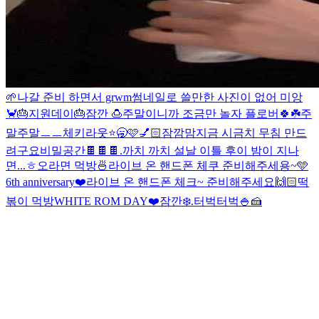
🌱
나갈 준비 하면서 grwm
썸네일로 쓸만한 사진이 없어 미앙
🦀
🎂지원데이🎂
잠깐 🍮
주말이니까 조금만 놀자 플로버🍀☘️
주
말주말
ㅡ
ㅡ
체키라웃
⭐️🥱
🩷
💅🏻
잠깜맘
지금 시금치 무침 만드
려구요
비밀공간
🍫🍫🍫
.
까치 까치 설날 이틀 후
이 밤이 지나
면...
ㅎ
오
라면 먹방🍜
라이브 온 핸드폰 체쿠 준비해주세용~
🩵
6th anniversary❤️
라이브 온 핸드폰 체크~ 준비해주세요
🙌🏻
떡
볶이 먹방
WHITE ROM DAY❤️
잠깐❄️
.
터벅터벅
🍚🍰