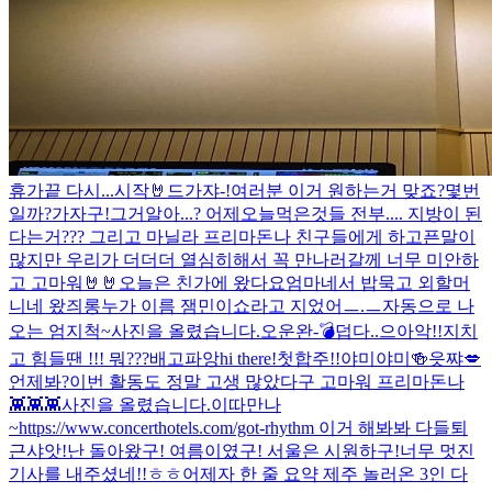
휴가끝 다시...시작🤘
드가쟈-!
여러분 이거 원하는거 맞죠?
몇번
일까?
가자구!
그거알아...? 어제오늘먹은것들 전부.... 지방이 된
다는거??? 그리고 마닐라 프리마돈나 친구들에게 하고픈말이
많지만 우리가 더더더 열심히해서 꼭 만나러갈께 너무 미안하
고 고마워🤘🤘
오늘은 친가에 왔다요
엄마네서 밥묵고 외할머
니네 왔즤롱
누가 이름 잼민이쇼라고 지었어ㅡ.ㅡ
자동으로 나
오는 엄지척~
사진을 올렸습니다.
오운완-💣
덥다..
으아악!!
지치
고 힘들땐 !!! 뭐???
배고파앙
hi there!
첫합주!!
야미야미🍻
읏쨔💋
언제봐?
이번 활동도 정말 고생 많았다구 고마워 프리마돈나
👾👾👾
사진을 올렸습니다.
이따만나
~
https://www.concerthotels.com/got-rhythm 이거 해봐봐 다들
퇴
근샤앗!
난 돌아왔구! 여름이였구! 서울은 시원하구!
너무 멋진
기사를 내주셨네!!ㅎㅎ
어제자 한 줄 요약 제주 놀러온 3인 다