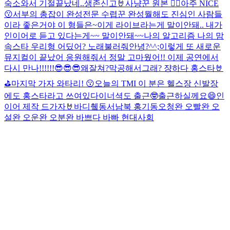
숙소와서 기절
끝났네..
생존신고🤘
사냥꾼 원본 🙂‍↕️
아주 NICE
😗
서부의 총잡이 완성
전문 수렵꾼 완성
뭘해도 진심인 사람들
이라 좋은거야 이 형들은~
이게 라이브라는게 말이안돼.. 내가
인이어로 듣고 있다는게~~ 말이안돼~~
나의 알고리즘 나의 맘
속스타 우리형 어딨어? 노래불러줘
안녕?
^^;
이렇게 또 새로운
뮤지컬이 끝났어 응원해줘서 정말 고마웠어!! 이제 공연에서
다시 만나!!!!!!😎😎😎
왜잘쳐?막공해서그래? 쟝하다 홍스타🤘
⛳️
마지막 가자 와타리! 😗
오늘의 TMI 이 분은 헬스장 신발장
에도 홍스타라고 쓰여있다
이너셕도 출근🤓
출근하실께요😄
인
이어 제작 드가자🤘
바디췤
동서남북 홍기동
오청완 오빨완 오
설완 오운완 오분완 바쁘다 바빠 현대사회