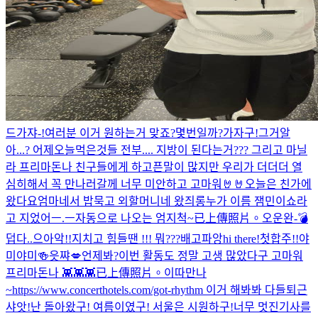
드가쟈-!
여러분 이거 원하는거 맞죠?
몇번일까?
가자구!
그거알
아...? 어제오늘먹은것들 전부.... 지방이 된다는거??? 그리고 마닐
라 프리마돈나 친구들에게 하고픈말이 많지만 우리가 더더더 열
심히해서 꼭 만나러갈께 너무 미안하고 고마워🤘🤘
오늘은 친가에
왔다요
엄마네서 밥묵고 외할머니네 왔즤롱
누가 이름 잼민이쇼라
고 지었어ㅡ.ㅡ
자동으로 나오는 엄지척~
已上傳照片。
오운완-💣
덥다..
으아악!!
지치고 힘들땐 !!! 뭐???
배고파앙
hi there!
첫합주!!
야
미야미🍻
읏쨔💋
언제봐?
이번 활동도 정말 고생 많았다구 고마워
프리마돈나 👾👾👾
已上傳照片。
이따만나
~
https://www.concerthotels.com/got-rhythm 이거 해봐봐 다들
퇴근
샤앗!
난 돌아왔구! 여름이였구! 서울은 시원하구!
너무 멋진기사를