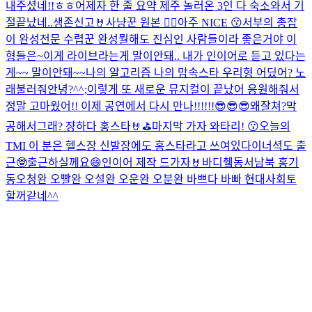
내주셨네!!ㅎㅎ
어제자 한 줄 요약 제주 놀러온 3인 다 숙소와서 기
절
끝났네..
생존신고🤘
사냥꾼 원본 🙂‍↕️
아주 NICE 😗
서부의 총잡
이 완성
전문 수렵꾼 완성
뭘해도 진심인 사람들이라 좋은거야 이
형들은~
이게 라이브라는게 말이안돼.. 내가 인이어로 듣고 있다는
게~~ 말이안돼~~
나의 알고리즘 나의 맘속스타 우리형 어딨어? 노
래불러줘
안녕?
^^;
이렇게 또 새로운 뮤지컬이 끝났어 응원해줘서
정말 고마웠어!! 이제 공연에서 다시 만나!!!!!!😎😎😎
왜잘쳐?막
공해서그래? 쟝하다 홍스타🤘⛳️
마지막 가자 와타리! 😗
오늘의
TMI 이 분은 헬스장 신발장에도 홍스타라고 쓰여있다
이너셕도 출
근🤓
출근하실께요😄
인이어 제작 드가자🤘
바디췤
동서남북 홍기
동
오청완 오빨완 오설완 오운완 오분완 바쁘다 바빠 현대사회
토
할꺼같네^^