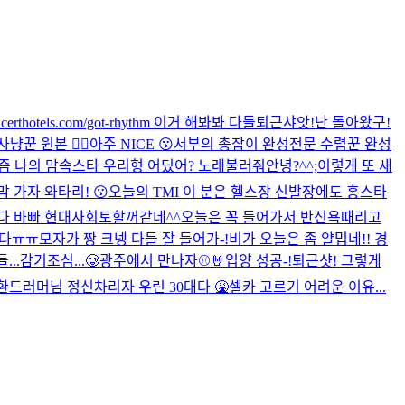
oncerthotels.com/got-rhythm 이거 해봐봐 다들
퇴근샤앗!
난 돌아왔구!
사냥꾼 원본 🙂‍↕️
아주 NICE 😗
서부의 총잡이 완성
전문 수렵꾼 완성
즘 나의 맘속스타 우리형 어딨어? 노래불러줘
안녕?
^^;
이렇게 또 새
 가자 와타리! 😗
오늘의 TMI 이 분은 헬스장 신발장에도 홍스타
다 바빠 현대사회
토할꺼같네^^
오늘은 꼭 들어가서 반신욕때리고
앗다ㅠㅠ
모자가 짱 크넹 다들 잘 들어가-!
비가 오늘은 좀 얄밉네!! 경
.감기조심...🥲
광주에서 만나자⚾️🤘
입양 성공-!
퇴근샷! 그렇게
환드러머님 정신차리자 우린 30대다 🤮
셀카 고르기 어려운 이유...