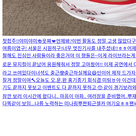
첫합주!!
야미야미🍻
읏쨔💋
언제봐?
이번 활동도 정말 고생 많았다구 
여름이였구! 서울은 시원하구!
너무 멋진기사를 내주셨네!!ㅎㅎ
어제
뭘해도 진심인 사람들이라 좋은거야 이 형들은~
이게 라이브라는게 
로운 뮤지컬이 끝났어 응원해줘서 정말 고마웠어!! 이제 공연에서 다시 만
라고 쓰여있다
이너셕도 출근🤓
출근하실께요😄
인이어 제작 드가자
잘겨 정말이여
🔨오늘도 오.운.완 홍기종기 회식겸 미팅🤘
아 이건데
기도 끝까지 못보고 이벤트도 다 끝까지 못하고 🥺 같이 경기보러와준 
잠깐 보러 이시간에 왔다니.. 마음이 아파.. 여러장을 준비했어..뿌
재
다똑같이 보임...나름 노력하는 미나링뿌
짠
퇴근셀카 여기요ㅎㅎ
팬