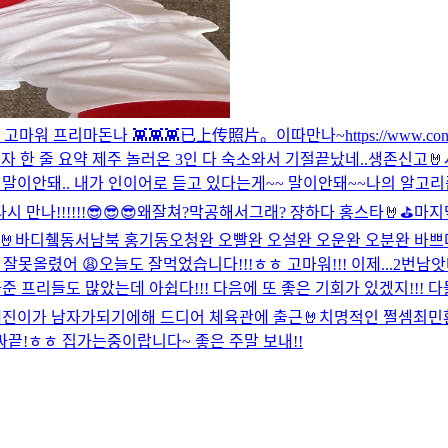
고마워 프리마돈나 👾👾👾
已上传照片。
이따만나~
https://www.c
자 한 줄 요약 제주 놀러온 3인 다 숙소와서 기절
끝났네..
생존신고🤘
말이안돼.. 내가 인이어로 듣고 있다는게~~ 말이안돼~~
나의 알고리
나!!!!!!😎😎😎
왜잘쳐?막공해서그래? 쟝하다 홍스타🤘⛳️
마지막
🤘
바디췤
동서남북 홍기동
오청완 오빨완 오설완 오운완 오분완 바쁘
 잘못올렸어 😩
오늘도 잘먹었습니다!!!ㅎㅎ 고마워!!! 이제...2번남
프리들도 많았는데 아쉽다!!! 다음에 또 좋은 기회가 있겠지!!! 다들..
진이가 남자가되기에해 드디어 체육관에 출근🤘
치명적인 쩔셈
최민
싸끝!ㅎㅎ 집가는중이랍니다~ 좋은 주말 보내!!