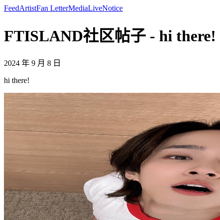
Feed
Artist
Fan Letter
Media
Live
Notice
FTISLAND社区帖子 - hi there! - 
2024 年 9 月 8 日
hi there!