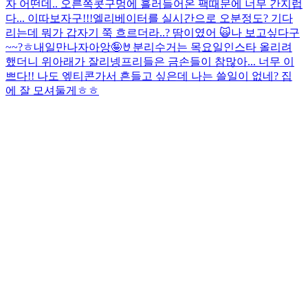
자 어떤데.. 오른쪽콧구멍에 흘러들어온 팩때문에 너무 간지럽
다... 이따보자구!!!
엘리베이터를 실시간으로 오분정도? 기다
리는데 뭐가 갑자기 쭉 흐르더라..? 땀이였어 🙀
나 보고싶다구
~~?ㅎ
내일만나자아앙🤪🤘
분리수거는 목요일
인스타 올리려
했더니 위아래가 잘리넹
프리들은 금손들이 참많아... 너무 이
쁘다!! 나도 엪티콘가서 흔들고 싶은데 나는 쓸일이 없네? 집
에 잘 모셔둘게ㅎㅎ