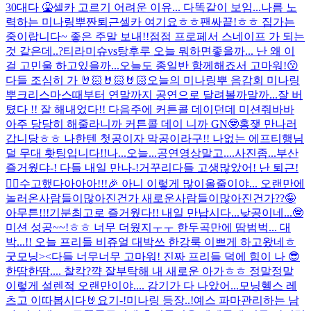
30대다 🤮
셀카 고르기 어려운 이유... 다똑같이 보임...나름 노
력하는 미나링뿌
짠
퇴근셀카 여기요ㅎㅎ
팬싸끝!ㅎㅎ 집가는
중이랍니다~ 좋은 주말 보내!!
점점 프로페서 스네이프 가 되는
것 같은데..?
티라미슈vs탕후루 오늘 뭐하면좋을까... 난 왜 이
걸 고민울 하고있을까...
오늘도 종일반 함께해죠서 고마워!😗
다들 조심히 가 🤘🏻🤘🏻🤘🏻
오늘의 미나링뿌 음감회 미나링
뿌
크리스마스때부터 연말까지 공연으로 달려볼까말까...
잘 버
텼다 !! 잘 해내었다!! 다음주에 커튼콜 데이던데 미션줘바바
아주 당당히 해줄라니까 커튼콜 데이 니까 GN🤓
홍쟂 만나러
갑니당ㅎㅎ 나한텐 첫공이자 막공이라구!! 나없는 에프티행님
덜 무대 홧팅입니다!!
나...오늘...공연영상말고....사진좀...
부산
즐거웠댜-! 다들 내일 만나-!
거꾸리
다들 고생많았어! 난 퇴근!
✌🏻
수고했다아아아!!!🎉 아니 이렇게 많이올줄이야... 오랜만에
놀러온사람들이많아진건가 새로운사람들이많아진건가??🤪
아무튼!!!기분최고로 즐거웠다!! 내일 만납시다...낮공이네...🤓
미션 성공~~!ㅎㅎ 너무 더웠지ㅜㅜ 한두곡만에 땀범벅... 대
박...!! 오늘 프리들 비쥬얼 대박쓰 한강룩 이쁘게 하고왔네ㅎ
굿모닝><
다들 너무너무 고마워! 진짜 프리들 덕에 힘이 나 😎
한땀한땀.... 찰칵?
꺅 잘부탁해 내 새로운 아가ㅎㅎ 정말정말
이렇게 설렌적 오랜만이야.... 감기가 다 나았어...
모닝헬스 레
츠고 이따봅시다🤘
요기-!
미나링 등장..!
예스 파마
관리하는 남