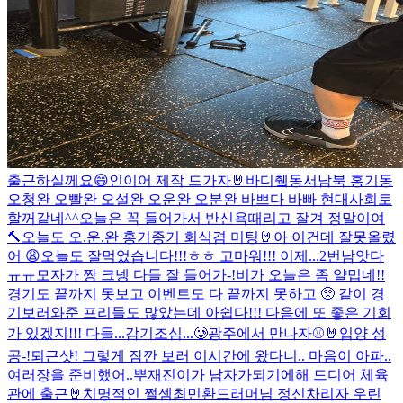
출근하실께요😄
인이어 제작 드가자🤘
바디췤
동서남북 홍기동
오청완 오빨완 오설완 오운완 오분완 바쁘다 바빠 현대사회
토
할꺼같네^^
오늘은 꼭 들어가서 반신욕때리고 잘겨 정말이여
🔨오늘도 오.운.완 홍기종기 회식겸 미팅🤘
아 이건데 잘못올렸
어 😩
오늘도 잘먹었습니다!!!ㅎㅎ 고마워!!! 이제...2번남앗다
ㅠㅠ
모자가 짱 크넹 다들 잘 들어가-!
비가 오늘은 좀 얄밉네!!
경기도 끝까지 못보고 이벤트도 다 끝까지 못하고 🥺 같이 경
기보러와준 프리들도 많았는데 아쉽다!!! 다음에 또 좋은 기회
가 있겠지!!! 다들...감기조심...🥲
광주에서 만나자⚾️🤘
입양 성
공-!
퇴근샷! 그렇게 잠깐 보러 이시간에 왔다니.. 마음이 아파..
여러장을 준비했어..뿌
재진이가 남자가되기에해 드디어 체육
관에 출근🤘
치명적인 쩔셈
최민환드러머님 정신차리자 우린