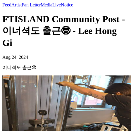
Feed
Artist
Fan Letter
Media
Live
Notice
FTISLAND Community Post -
이너셕도 출근🤓 - Lee Hong
Gi
Aug 24, 2024
이너셕도 출근🤓