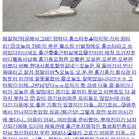
왜잘쳐?막공해서그래? 쟝하다 홍스타🤘⛳️
마지막 가자 와타
리! 😗
오늘의 TMI 이 분은 헬스장 신발장에도 홍스타라고 쓰
여있다
이너셕도 출근🤓
출근하실께요😄
인이어 제작 드가자🤘
바디췤
동서남북 홍기동
오청완 오빨완 오설완 오운완 오분완
바쁘다 바빠 현대사회
토할꺼같네^^
오늘은 꼭 들어가서 반신
욕때리고 잘겨 정말이여
🔨오늘도 오.운.완 홍기종기 회식겸 미
팅🤘
아 이건데 잘못올렸어 😩
오늘도 잘먹었습니다!!!ㅎㅎ 고
마워!!! 이제...2번남앗다ㅠㅠ
모자가 짱 크넹 다들 잘 들어가-!
비가 오늘은 좀 얄밉네!! 경기도 끝까지 못보고 이벤트도 다 끝
까지 못하고 🥺 같이 경기보러와준 프리들도 많았는데 아쉽
다!!! 다음에 또 좋은 기회가 있겠지!!! 다들...감기조심...🥲
광주
에서 만나자⚾️🤘
입양 성공-!
퇴근샷! 그렇게 잠깐 보러 이시간
에 왔다니.. 마음이 아파.. 여러장을 준비했어..뿌
재진이가 남자
가되기에해 드디어 체육관에 출근🤘
치명적인 쩔셈
최민환드러
머님 정신차리자 우린 30대다 🤮
셀카 고르기 어려운 이유... 다