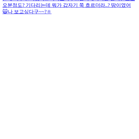
오분정도? 기다리는데 뭐가 갑자기 쭉 흐르더라..? 땀이였어
🙀
나 보고싶다구~~?ㅎ