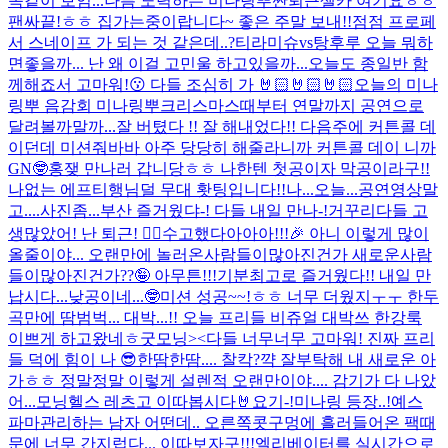
똑같이 보임...나름 노력하는 미나링뿌
짠
퇴근셀카 여기요ㅎㅎ
팬싸끝!ㅎㅎ 집가는중이랍니다~ 좋은 주말 보내!!
점점 프로페
서 스네이프 가 되는 것 같은데..?
티라미슈vs탕후루 오늘 뭐하
면좋을까... 난 왜 이걸 고민울 하고있을까...
오늘도 종일반 함
께해죠서 고마워!😗 다들 조심히 가 🤘🏻🤘🏻🤘🏻
오늘의 미나
링뿌 음감회 미나링뿌
크리스마스때부터 연말까지 공연으로
달려볼까말까...
잘 버텼다 !! 잘 해내었다!! 다음주에 커튼콜 데
이던데 미션줘바바 아주 당당히 해줄라니까 커튼콜 데이 니까
GN🤓
홍쟂 만나러 갑니당ㅎㅎ 나한텐 첫공이자 막공이라구!!
나없는 에프티행님덜 무대 홧팅입니다!!
나...오늘...공연영상말
고....사진좀...
부산 즐거웠댜-! 다들 내일 만나-!
거꾸리
다들 고
생많았어! 난 퇴근! ✌🏻
수고했다아아아!!!🎉 아니 이렇게 많이
올줄이야... 오랜만에 놀러온사람들이많아진건가 새로운사람
들이많아진건가??🤪 아무튼!!!기분최고로 즐거웠다!! 내일 만
납시다...낮공이네...🤓
미션 성공~~!ㅎㅎ 너무 더웠지ㅜㅜ 한두
곡만에 땀범벅... 대박...!! 오늘 프리들 비쥬얼 대박쓰 한강룩
이쁘게 하고왔네ㅎ
굿모닝><
다들 너무너무 고마워! 진짜 프리
들 덕에 힘이 나 😎
한땀한땀.... 찰칵?
꺅 잘부탁해 내 새로운 아
가ㅎㅎ 정말정말 이렇게 설렌적 오랜만이야.... 감기가 다 나았
어...
모닝헬스 레츠고 이따봅시다🤘
요기-!
미나링 등장..!
예스
파마
관리하는 남자 어떤데.. 오른쪽콧구멍에 흘러들어온 팩때
문에 너무 간지럽다... 이따보자구!!!
엘리베이터를 실시간으로