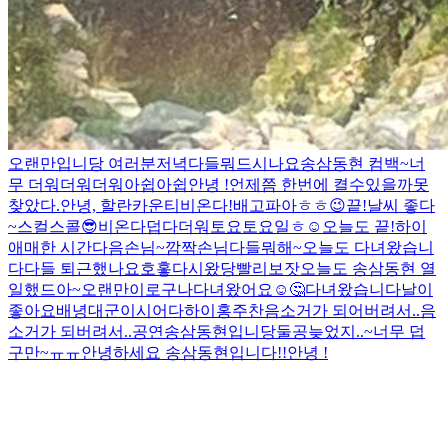
오랜만입니당 여러분
저녁다들뭐드시나요
송삼동현 컴백~
너
무 더워더워더워
아쉽아쉽
안녕 !
언제쯤 한번에 켤수있을까
못
찾았다.
안녕, 할란카운티
비온다!
배고파아
ㅎㅎ
😉
끝!
날씨 좋다
~
스컬스콜😎
비온다
덥다더워
토요토요일
ㅎ
☺️
오늘도 끝!
하이
애매한 시간
다음손님~
깜짝손님
다들뭐해~
오늘도 다녀왔습니
다
다들 퇴근했나요
호홓
다시왔당
빨리보잣
오늘도 송삼동현 열
일했드아~
오랜만이로구나
다녀왔어요☺️
🤔
다녀왔습니다
날이
좋아요
배녕대군이시어다
하이
홍주찬
음소거가 되어버려서..
음
소거가 되버려서..
공연
송삼동현입니당
둘공
늦었지..~
너무 덥
구만~ㅠㅠ
안녕하세요 송삼동현입니다!!
안녕 !