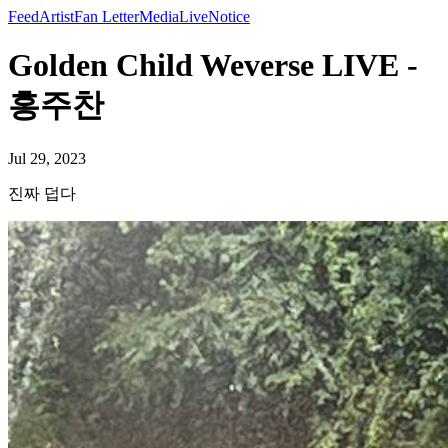
Feed
Artist
Fan Letter
Media
Live
Notice
Golden Child Weverse LIVE -
홍주찬
Jul 29, 2023
진짜 덥다