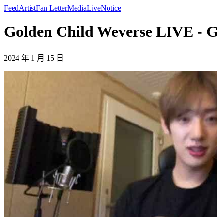
Feed
Artist
Fan Letter
Media
Live
Notice
Golden Child Weverse LIVE - G
2024 年 1 月 15 日