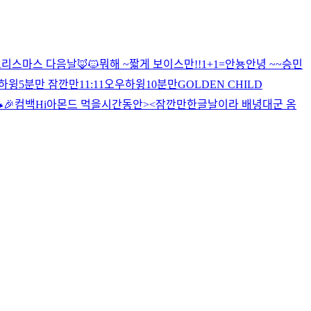
크리스마스 다음날
🦊🐱
뭐해 ~
짧게 보이스만!!
1+1=
안뇽
안녕 ~~
승민
하윙
5분만 잠깐만
11:11
오우
하윙
10분만
GOLDEN CHILD
🎉
컴백
Hi
아몬드 먹을시간동안><
잠깐만
한글날이라 배녕대군 옴