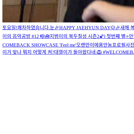
토요일!
쾌차하였습니다.
눈
🎉HAPPY JAEHYUN DAY🐶🎉
새해 
이의 음악공방 #12 🎼🧰
지범이의 북두칠성 시즌2🌠l 첫번째 별⭐
안
COMEBACK SHOWCASE 'Feel me'
오랜만이에용
안농
프로필사진 
이거 맞나 뭐지 어떻게 켜?
대열이가 돌아왔다네 🦁 #WELCOMEBA