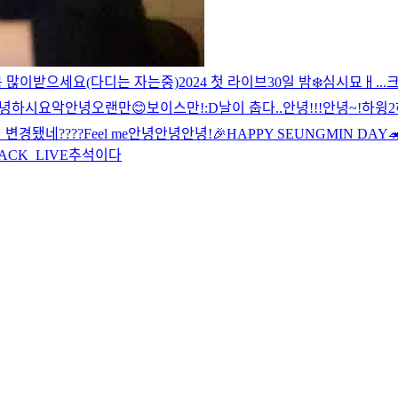
복 많이받으세요(다디는 자는중)
2024 첫 라이브
30일 밤❄️
심시묘ㅐ...
녕하시요
악
안녕
오랜만😊
보이스만!
:D
날이 춥다..
안녕!!!
안녕~!
하윙2
변경됐네????
Feel me
안녕안녕
안녕!
🎉HAPPY SEUNGMIN DAY
CK_LIVE
추석이다