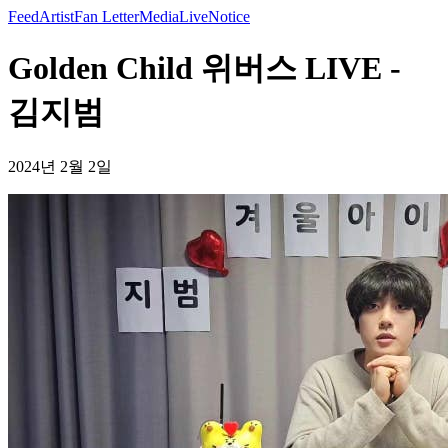
Feed
Artist
Fan Letter
Media
Live
Notice
Golden Child 위버스 LIVE -
김지범
2024년 2월 2일