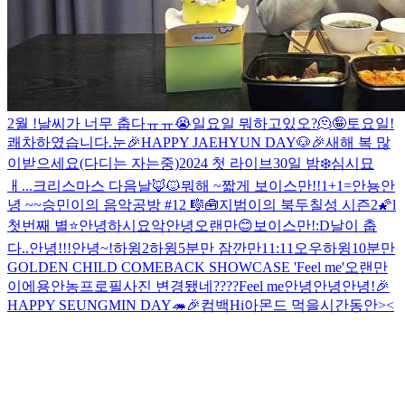
2월 !
날씨가 너무 춥다ㅠㅠ😭
일요일 뭐하고있오?
🫠
🤪
토요일!
쾌차하였습니다.
눈
🎉HAPPY JAEHYUN DAY🐶🎉
새해 복 많
이받으세요(다디는 자는중)
2024 첫 라이브
30일 밤❄️
심시묘
ㅐ...
크리스마스 다음날
🦊🐱
뭐해 ~
짧게 보이스만!!
1+1=
안뇽
안
녕 ~~
승민이의 음악공방 #12 🎼🧰
지범이의 북두칠성 시즌2🌠l
첫번째 별⭐
안녕하시요
악
안녕
오랜만😊
보이스만!
:D
날이 춥
다..
안녕!!!
안녕~!
하윙2
하윙
5분만 잠깐만
11:11
오우
하윙
10분만
GOLDEN CHILD COMEBACK SHOWCASE 'Feel me'
오랜만
이에용
안농
프로필사진 변경됐네????
Feel me
안녕안녕
안녕!
🎉
HAPPY SEUNGMIN DAY🦔🎉
컴백
Hi
아몬드 먹을시간동안><