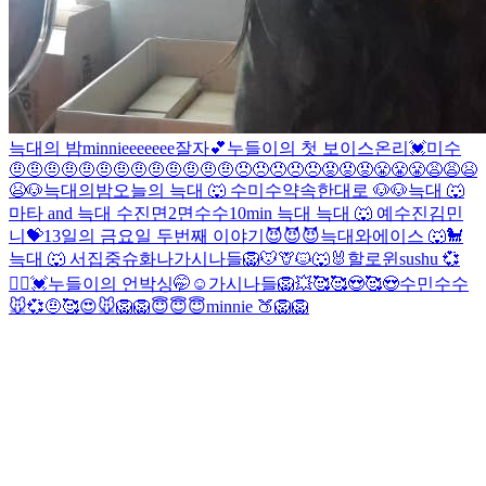
늑대의 밤
minnieeeeeee
잘자💕
누들이의 첫 보이스온리💓
미수
🤨🤨🤨🤨🤨🤨🤨🤨🤨🤨🤨🤨🤨😠😠😠😠😠😡😡😡😤😤😤😩😩😫
😫
🐶
늑대의밤
오늘의 늑대 🐺
수
미수
약속한대로 🐶
🐶
늑대 🐺
마타 and 늑대
수진
면2
면
수수
10min 늑대
늑대 🐺 예
수진
김민
니💝
13일의 금요일 두번째 이야기😈😈😈
늑대와에이스 🐺🐩
늑대 🐺
서집중
슈화나
가시나들
🦁🐭🦒🐱🐺🐰할로윈
sushu 💞
👯‍♀️
💓누들이의 언박싱🤭☺
가시나들
🦁
💥
🥰
🥰😍🥰😍
수민
수수
🐭💞
🤨
🥰
😍
🐭
🦁
🦁
😇😇😇
minnie 🍑
🦁
🦁