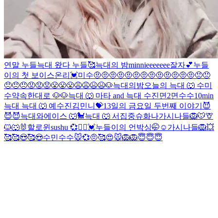
연말 누들
늑대 왔다
누들🥰
늑대의 밤
minnieeeeeee
잘자💕
누들
이의 첫 보이스온리💓
미수
🤨🤨🤨🤨🤨🤨🤨🤨🤨🤨🤨🤨🤨😠😠
😠😠😠😡😡😡😤😤😤😩😩😫😫
🐶
늑대의밤
오늘의 늑대 🐺
수
미
수
약속한대로 🐶
🐶
늑대 🐺
마타 and 늑대
수진
면2
면
수수
10min
늑대
늑대 🐺 예
수진
김민니💝
13일의 금요일 두번째 이야기😈
😈😈
늑대와에이스 🐺🐩
늑대 🐺
서집중
슈화나
가시나들
🦁🐭🦒
🐱🐺🐰할로윈
sushu 💞👯‍♀️
💓누들이의 언박싱🤭☺
가시나들
🦁
💥
🥰
🥰😍🥰😍
수민
수수
🐭💞
🤨
🥰
😍
🐭
🦁
🦁
😇😇😇