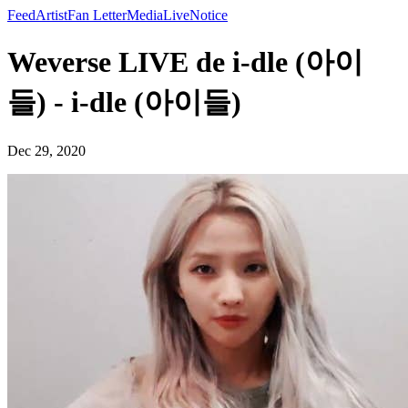
Feed
Artist
Fan Letter
Media
Live
Notice
Weverse LIVE de i-dle (아이
들) - i-dle (아이들)
Dec 29, 2020