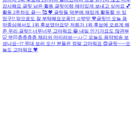
감사해요 글릿 남은 활동 글릿이랑 재미있게 보내고 싶어요 💕
활동 2주차도 끝~~ 🥰 💖 글릿들 덕분에 재밌게 활동할 수 있
었구!! 앞으로도 잘 부탁해요오옹!!! ☺️🩵🩷 💙
글릿!!! 오늘 음
악중심에서도 1위 후보였어요🩷 저희가 1위 후보에 오르게 해
준 우리 글릿!! 너무너무 고마워요 😁 내일 인기가요도 많관부
🦷 🫶🏻
츄츄츄츄 체리쉬 마이러브~~♪♪♡ 오늘도 음악방송 보
셨나요~?? 무대 보러 오신 분들은 정말 고마워요 😍
글릿~~~오
늘도 고마워요 💖