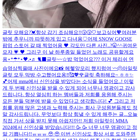
글릿 모해요?💓
항상 감기 조심해요!!🤧🤧🤍
보고싶어💖
여러분
밖에 추우니까 따뜻하게 입고 다녀용♡
어제 SNOW GOOSE
팝업 스토어 갈 때 찍었어용 🖤 각도만 다른 사진..?🤫^^
귀여운
모쟈 💗 🖤 그리구 이 날 하루종일 들었던 노래도 공유할게요
옹⋆̩*̣̩☂︎*̣̩⋆̩
🖤.•♬ 🐈‍⬛
글릿~~☆밥 먹었어요??? 이거 체리쉬 연
습영상찍을때 사진이에요📸 헤헿
앞모리 했지렁여 〰️
🫠
아일릿
글릿 모두 막방 수고했어요옹‼︎🥰💖🌹
글릿 축하해요~ ㅎㅎ✨
💕
어제 mma에서 신인상을 받았다는 소식을 들었어요..! 이렇
게 두 번째 신인상을 받을 수 있게 되어 너무나 영광이고 감사
드립니다. 항상 열심히 하는 멤버들과 저희를 응원해 주시는
모든 분들 덕분에 받을 수 있었다고 생각합니다! 💕 그리고 저
희를 위해 많은 고생과 노력해 주시는 회사 구성원분들께도 정
말 감사드립니다. 무엇보다 항상 힘낼 수 있게 해주는 글...
오늘
직접 가서 상을 받지 못해 아쉽지만!! 저희 아일릿이 MMA
2024에서 신인상을 받았습니다!!! 🥳 🥳 너무 너무 영광이고 정
말 기쁩니다!!ㅠㅠㅠ 🥹 🥹 이번 신인상도 항상 서로 도와주면