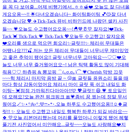
심히 할 거고, 아직 우리 아일릿이 보여드리지 못 한 많은 모습
을 꼭 다 보여줄...
어제 비행기에서..ㅎㅎ🍯❤️ 오늘도 잘 다녀올
게요오옹~~!! 🌟
다녀오겠습니다~ 화이팅화이팅 💕😽
잘 다녀
오겠습니당 💖 ✈️
Tick-Tack 뮤비 비하인드에 나왔던 셀카 사진
들~~ 💗
오늘도 수고했어요오옹~~!🐣🤎🥛💛 잘자요!❤️
Tick-
Tack 💓 Tick-Tack 💗 Tick-Tack 💖
오늘두 수고했고! 잘쟈요옹
❤️
오리를 생으로 먹으면 회오리
✨글릿!!!✨ 체리쉬 무대들은
어땠나요???🍒 저는 모든 체리쉬 무대들이 너무너무 재미있었
고 좋은 추억이 됐어요!! 글릿 너무너무 고마워요~~♡♡❤️
오
늘도 너무 너무 즐거웠어요오~! 남은 틱택 활동도 많이 기대해
줘용♡♡ 하츄핑 & 뽕꼬핑 ⌒(｡σ.σ｡)⌒ 💗
Cherish 막방 끄읏
~~~
헉 체리시 마지막 음방 끝 ~ 🫢🎀 글릿들 응원소리 들을 때
마다 항상 감동이었어요 체리시 마이 글릿 푹 쉬고 내일도 화
이팅~ 💓
점점 가까워진다아아아!!🩷 💖
글릿!! 😆 💗 토요일인
데 모해요?
오늘 완전 핑크핑크 🎀💗
좀비 꿈 꿨는데 정말 무서
웠어요
🪄︎︎✨⋆꙳𝜗𝜚꙳.‬️🩵ෆ‪⋆*･.
오늘 하루도 수고했어요옹!!☺️🍀
글
릿!! ✨ 오늘도 수고했고 내일도 행복한 하루가 되길 바라요~~
🍀 💛
오늘 리본머리했는데 머리를 풀었더니 이렇게 됐어 헤헿
풀기전 사진없어서 미안해요...
글릿~~~오늘도 사랑해요❤️
지
금까지 1위 후보에 2번이나 올라갔다니 정말 믿기지 않고 너무