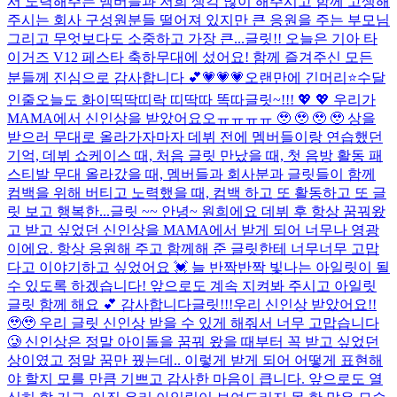
서 노력해주는 멤버들과 저희 생각 많이 해주시고 함께 고생해
주시는 회사 구성원분들 떨어져 있지만 큰 응원을 주는 부모님
그리고 무엇보다도 소중하고 가장 큰...
글릿!! 오늘은 기아 타
이거즈 V12 페스타 축하무대에 섰어요! 함께 즐겨주신 모든
분들께 진심으로 감사합니다 💕
💗💗💗
오랜만에 긴머리⭐
수달
인줄
오늘도 화이띡딱띠락 띠딱따 똑따
글릿~!!! 💖 💖 우리가
MAMA에서 신인상을 받았어요오ㅠㅠㅠㅠ 🥹 🥹 🥹 🥹 상을
받으러 무대로 올라가자마자 데뷔 전에 멤버들이랑 연습했던
기억, 데뷔 쇼케이스 때, 처음 글릿 만났을 때, 첫 음방 활동 패
스티발 무대 올라갔을 때, 멤버들과 회사분과 글릿들이 함께
컴백을 위해 버티고 노력했을 때, 컴백 하고 또 활동하고 또 글
릿 보고 행복한...
글릿 ~~ 안녕~ 원희에요 데뷔 후 항상 꿈꿔왔
고 받고 싶었던 신인상을 MAMA에서 받게 되어 너무나 영광
이에요. 항상 응원해 주고 함께해 준 글릿한테 너무너무 고맙
다고 이야기하고 싶었어요 💓 늘 반짝반짝 빛나는 아일릿이 될
수 있도록 하겠습니다! 앞으로도 계속 지켜봐 주시고 아일릿
글릿 함께 해요 💕 감사합니다
글릿!!!우리 신인상 받았어요!!
🥹🥹 우리 글릿 신인상 받을 수 있게 해줘서 너무 고맙습니다
🥲 신인상은 정말 아이돌을 꿈꿔 왔을 때부터 꼭 받고 싶었던
상이였고 정말 꿈만 꿨는데.. 이렇게 받게 되어 어떻게 표현해
야 할지 모를 만큼 기쁘고 감사한 마음이 큽니다. 앞으로도 열