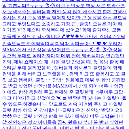
말 기쁩니다!!ㅠㅠㅠ 🥹 🥹 이번 신인상도 항상 서로 도와주면
서 노력해주는 멤버들과 저희 생각 많이 해주시고 함께 고생해
주시는 회사 구성원분들 떨어져 있지만 큰 응원을 주는 부모님
그리고 무엇보다도 소중하고 가장 큰...
글릿!! 오늘은 기아 타
이거즈 V12 페스타 축하무대에 섰어요! 함께 즐겨주신 모든
분들께 진심으로 감사합니다 💕
💗💗💗
오랜만에 긴머리⭐
수달
인줄
오늘도 화이띡딱띠락 띠딱따 똑따
글릿~!!! 💖 💖 우리가
MAMA에서 신인상을 받았어요오ㅠㅠㅠㅠ 🥹 🥹 🥹 🥹 상을
받으러 무대로 올라가자마자 데뷔 전에 멤버들이랑 연습했던
기억, 데뷔 쇼케이스 때, 처음 글릿 만났을 때, 첫 음방 활동 패
스티발 무대 올라갔을 때, 멤버들과 회사분과 글릿들이 함께
컴백을 위해 버티고 노력했을 때, 컴백 하고 또 활동하고 또 글
릿 보고 행복한...
글릿 ~~ 안녕~ 원희에요 데뷔 후 항상 꿈꿔왔
고 받고 싶었던 신인상을 MAMA에서 받게 되어 너무나 영광
이에요. 항상 응원해 주고 함께해 준 글릿한테 너무너무 고맙
다고 이야기하고 싶었어요 💓 늘 반짝반짝 빛나는 아일릿이 될
수 있도록 하겠습니다! 앞으로도 계속 지켜봐 주시고 아일릿
글릿 함께 해요 💕 감사합니다
글릿!!!우리 신인상 받았어요!!
🥹🥹 우리 글릿 신인상 받을 수 있게 해줘서 너무 고맙습니다
🥲 신인상은 정말 아이돌을 꿈꿔 왔을 때부터 꼭 받고 싶었던
상이였고 정말 꿈만 꿨는데.. 이렇게 받게 되어 어떻게 표현해