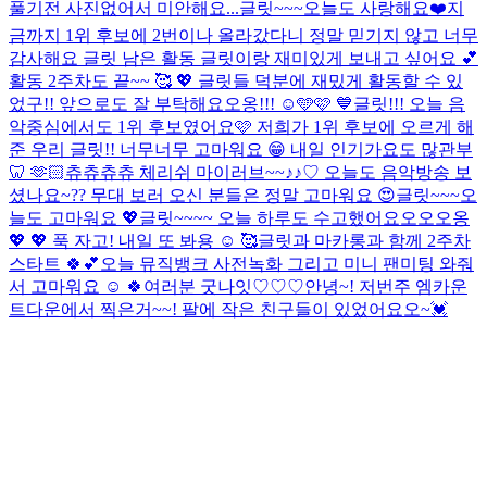
풀기전 사진없어서 미안해요...
글릿~~~오늘도 사랑해요❤️
지
금까지 1위 후보에 2번이나 올라갔다니 정말 믿기지 않고 너무
감사해요 글릿 남은 활동 글릿이랑 재미있게 보내고 싶어요 💕
활동 2주차도 끝~~ 🥰 💖 글릿들 덕분에 재밌게 활동할 수 있
었구!! 앞으로도 잘 부탁해요오옹!!! ☺️🩵🩷 💙
글릿!!! 오늘 음
악중심에서도 1위 후보였어요🩷 저희가 1위 후보에 오르게 해
준 우리 글릿!! 너무너무 고마워요 😁 내일 인기가요도 많관부
🦷 🫶🏻
츄츄츄츄 체리쉬 마이러브~~♪♪♡ 오늘도 음악방송 보
셨나요~?? 무대 보러 오신 분들은 정말 고마워요 😍
글릿~~~오
늘도 고마워요 💖
글릿~~~~ 오늘 하루도 수고했어요오오오옹
💖 💖 푹 자고! 내일 또 봐용 ☺️ 🥰
글릿과 마카롱과 함께 2주차
스타트 🍀💕
오늘 뮤직뱅크 사전녹화 그리고 미니 팬미팅 와줘
서 고마워요 ☺️ 🍀
여러분 굿나잇♡♡♡
안녕~! 저번주 엠카운
트다운에서 찍은거~~! 팔에 작은 친구들이 있었어요오~💓