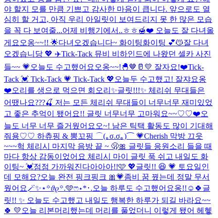
야 할지 모를 만큼 기쁘고 감사한 마음이 큽니다. 앞으로도 열
심히 할 거고, 아직 우리 아일릿이 보여드리지 못 한 많은 모습
을 꼭 다 보여줄...
어제 비행기에서..ㅎㅎ🍯❤️ 오늘도 잘 다녀올
게요오옹~~!! 🌟
다녀오겠습니다~ 화이팅화이팅 💕😽
잘 다녀
오겠습니당 💖 ✈️
Tick-Tack 뮤비 비하인드에 나왔던 셀카 사진
들~~ 💗
오늘도 수고했어요오옹~~!🐣🤎🥛💛 잘자요!❤️
Tick-
Tack 💓 Tick-Tack 💗 Tick-Tack 💖
오늘두 수고했고! 잘쟈요옹
❤️
오리를 생으로 먹으면 회오리
✨글릿!!!✨ 체리쉬 무대들은
어땠나요???🍒 저는 모든 체리쉬 무대들이 너무너무 재미있었
고 좋은 추억이 됐어요!! 글릿 너무너무 고마워요~~♡♡❤️
오
늘도 너무 너무 즐거웠어요오~! 남은 틱택 활동도 많이 기대해
줘용♡♡ 하츄핑 & 뽕꼬핑 ⌒(｡σ.σ｡)⌒ 💗
Cherish 막방 끄읏
~~~
헉 체리시 마지막 음방 끝 ~ 🫢🎀 글릿들 응원소리 들을 때
마다 항상 감동이었어요 체리시 마이 글릿 푹 쉬고 내일도 화
이팅~ 💓
점점 가까워진다아아아!!🩷 💖
글릿!! 😆 💗 토요일인
데 모해요?
오늘 완전 핑크핑크 🎀💗
좀비 꿈 꿨는데 정말 무서
웠어요
🪄︎︎✨⋆꙳𝜗𝜚꙳.‬️🩵ෆ‪⋆*･.
오늘 하루도 수고했어요옹!!☺️🍀
글
릿!! ✨ 오늘도 수고했고 내일도 행복한 하루가 되길 바라요~~
🍀 💛
오늘 리본머리했는데 머리를 풀었더니 이렇게 됐어 헤헿