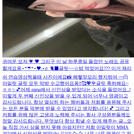
귀여운 모쟈 💗 🖤 그리구 이 날 하루종일 들었던 노래도 공유
할게요옹⋆̩*̣̩☂︎*̣̩⋆̩
🖤.•♬ 🐈‍⬛
글릿~~☆밥 먹었어요??? 이거 체리
쉬 연습영상찍을때 사진이에요📸 헤헿
앞모리 했지렁여 〰️
🫠
아일릿 글릿 모두 막방 수고했어요옹‼︎🥰💖🌹
글릿 축하해요~
ㅎㅎ✨💕
어제 mma에서 신인상을 받았다는 소식을 들었어요..!
이렇게 두 번째 신인상을 받을 수 있게 되어 너무나 영광이고
감사드립니다. 항상 열심히 하는 멤버들과 저희를 응원해 주시
는 모든 분들 덕분에 받을 수 있었다고 생각합니다! 💕 그리고
저희를 위해 많은 고생과 노력해 주시는 회사 구성원분들께도
정말 감사드립니다. 무엇보다 항상 힘낼 수 있게 해주는 글...
오
늘 직접 가서 상을 받지 못해 아쉽지만!! 저희 아일릿이 MMA
2024에서 신인상을 받았습니다!!! 🥳 🥳 너무 너무 영광이고 정