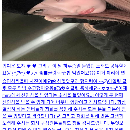
귀여운 모쟈 💗 🖤 그리구 이 날 하루종일 들었던 노래도 공유할게
요옹⋆̩*̣̩☂︎*̣̩⋆̩
🖤.•♬ 🐈‍⬛
글릿~~☆밥 먹었어요??? 이거 체리쉬 연
습영상찍을때 사진이에요📸 헤헿
앞모리 했지렁여 〰️
🫠
아일릿 글
릿 모두 막방 수고했어요옹‼︎🥰💖🌹
글릿 축하해요~ ㅎㅎ✨💕
어제
mma에서 신인상을 받았다는 소식을 들었어요..! 이렇게 두 번째
신인상을 받을 수 있게 되어 너무나 영광이고 감사드립니다. 항상
열심히 하는 멤버들과 저희를 응원해 주시는 모든 분들 덕분에 받
을 수 있었다고 생각합니다! 💕 그리고 저희를 위해 많은 고생과
노력해 주시는 회사 구성원분들께도 정말 감사드립니다. 무엇보