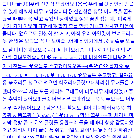
합니다
글릿!!!우리 신인상 받았어요!!🥹🥹 우리 글릿 신인상 받을
수 있게 해줘서 너무 고맙습니다🥲 신인상은 정말 아이돌을 꿈꿔
왔을 때부터 꼭 받고 싶었던 상이였고 정말 꿈만 꿨는데.. 이렇게
받게 되어 어떻게 표현해야 할지 모를 만큼 기쁘고 감사한 마음이
큽니다. 앞으로도 열심히 할 거고, 아직 우리 아일릿이 보여드리지
못 한 많은 모습을 꼭 다 보여줄...
어제 비행기에서..ㅎㅎ🍯❤️ 오늘
도 잘 다녀올게요오옹~~!! 🌟
다녀오겠습니다~ 화이팅화이팅 💕
😽
잘 다녀오겠습니당 💖 ✈️
Tick-Tack 뮤비 비하인드에 나왔던 셀
카 사진들~~ 💗
오늘도 수고했어요오옹~~!🐣🤎🥛💛 잘자요!❤️
Tick-Tack 💓 Tick-Tack 💗 Tick-Tack 💖
오늘두 수고했고! 잘쟈요
옹 ❤️
오리를 생으로 먹으면 회오리
✨글릿!!!✨ 체리쉬 무대들은 어
땠나요???🍒 저는 모든 체리쉬 무대들이 너무너무 재미있었고 좋
은 추억이 됐어요!! 글릿 너무너무 고마워요~~♡♡❤️
오늘도 너무
너무 즐거웠어요오~! 남은 틱택 활동도 많이 기대해줘용♡♡ 하
츄핑 & 뽕꼬핑 ⌒(｡σ.σ｡)⌒ 💗
Cherish 막방 끄읏~~~
헉 체리시 마
지막 음방 끝 ~ 🫢🎀 글릿들 응원소리 들을 때마다 항상 감동이었
어요 체리시 마이 글릿 푹 쉬고 내일도 화이팅~ 💓
점점 가까워진
다아아아!!🩷 💖
글릿!! 😆 💗 토요일인데 모해요?
오늘 완전 핑크