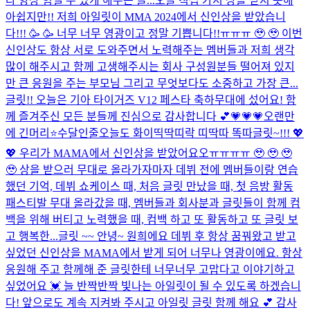
다 항상 힘낼 수 있게 해주는 글...
오늘 직접 가서 상을 받지 못해
아쉽지만!! 저희 아일릿이 MMA 2024에서 신인상을 받았습니
다!!! 🥳 🥳 너무 너무 영광이고 정말 기쁩니다!!ㅠㅠㅠ 🥹 🥹 이번
신인상도 항상 서로 도와주면서 노력해주는 멤버들과 저희 생각
많이 해주시고 함께 고생해주시는 회사 구성원분들 떨어져 있지
만 큰 응원을 주는 부모님 그리고 무엇보다도 소중하고 가장 큰...
글릿!! 오늘은 기아 타이거즈 V12 페스타 축하무대에 섰어요! 함
께 즐겨주신 모든 분들께 진심으로 감사합니다 💕
💗💗💗
오랜만
에 긴머리⭐
수달인줄
오늘도 화이띡딱띠락 띠딱따 똑따
글릿~!!! 💖
💖 우리가 MAMA에서 신인상을 받았어요오ㅠㅠㅠㅠ 🥹 🥹 🥹
🥹 상을 받으러 무대로 올라가자마자 데뷔 전에 멤버들이랑 연습
했던 기억, 데뷔 쇼케이스 때, 처음 글릿 만났을 때, 첫 음방 활동
패스티발 무대 올라갔을 때, 멤버들과 회사분과 글릿들이 함께 컴
백을 위해 버티고 노력했을 때, 컴백 하고 또 활동하고 또 글릿 보
고 행복한...
글릿 ~~ 안녕~ 원희에요 데뷔 후 항상 꿈꿔왔고 받고
싶었던 신인상을 MAMA에서 받게 되어 너무나 영광이에요. 항상
응원해 주고 함께해 준 글릿한테 너무너무 고맙다고 이야기하고
싶었어요 💓 늘 반짝반짝 빛나는 아일릿이 될 수 있도록 하겠습니
다! 앞으로도 계속 지켜봐 주시고 아일릿 글릿 함께 해요 💕 감사