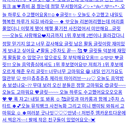
핑크 🎀💗
좀비 꿈 꿨는데 정말 무서웠어요
🪄︎︎✨⋆꙳𝜗𝜚꙳.‬️🩵ෆ‪⋆*･.
오
늘 하루도 수고했어요옹!!☺️🍀
글릿!! ✨ 오늘도 수고했고 내일도
행복한 하루가 되길 바라요~~ 🍀 💛
오늘 리본머리했는데 머리를
풀었더니 이렇게 됐어 헤헿 풀기전 사진없어서 미안해요...
글릿
~~~오늘도 사랑해요❤️
지금까지 1위 후보에 2번이나 올라갔다니
정말 믿기지 않고 너무 감사해요 글릿 남은 활동 글릿이랑 재미있
게 보내고 싶어요 💕
활동 2주차도 끝~~ 🥰 💖 글릿들 덕분에 재밌
게 활동할 수 있었구!! 앞으로도 잘 부탁해요오옹!!! ☺️🩵🩷 💙
글
릿!!! 오늘 음악중심에서도 1위 후보였어요🩷 저희가 1위 후보에
오르게 해준 우리 글릿!! 너무너무 고마워요 😁 내일 인기가요도
많관부 🦷 🫶🏻
츄츄츄츄 체리쉬 마이러브~~♪♪♡ 오늘도 음악방
송 보셨나요~?? 무대 보러 오신 분들은 정말 고마워요 😍
글릿~~~
오늘도 고마워요 💖
글릿~~~~ 오늘 하루도 수고했어요오오오옹
💖 💖 푹 자고! 내일 또 봐용 ☺️ 🥰
글릿과 마카롱과 함께 2주차 스
타트 🍀💕
오늘 뮤직뱅크 사전녹화 그리고 미니 팬미팅 와줘서 고
마워요 ☺️ 🍀
여러분 굿나잇♡♡♡
안녕~! 저번주 엠카운트다운에
서 찍은거~~! 팔에 작은 친구들이 있었어요오~💓