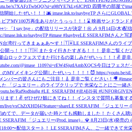
ニー表参道のオープニングイベントで、ENHYPENのSUNGHO
outu.be/x7XAFzTwbQQ?si=a98fYE7kLy6JCPfD 四畳半の部
e」配信開始したぜい！！！🌆 imase.lnk.to/isaybyeTP さ
ピアMV100万再生ありがとうっっ！！！⌛️ 映画サンドランドも
✨ 「I say bye」の配信リリースが決定！㊗️ 🎶 9月14
k.to/isaybyeTP #imase #Isaybye
LE SSERAFIMさ
N
台湾行ってきまぁぁあ〜す！🇹🇼
LE SSERAFIMさんの
🇹🇭 またタイ行きたすぎる！！！ 是非ご覧ください！🫶 https
ェスでまた行けるの楽しみだぜいっ！！！✌️ 是非ご覧下さい！ http
e.com/@imase_1109?si=rEW4SjutIAmbXQCS
今日はフェスだ
MVメイキング公開したぜいっ！！！！😈 https://youtu.be
ーの皆さんにもご注目！🎸 是非ご覧ください！🎥 #imase #
曲提供した 「ジュエリー」のライブクリップで 光栄なことにご一
Raf9odbiu8g #LE_SSERAFIM #르세라핌 #UNFORGIVEN_JP
E LIVE"やります！✌️ ぜひぜひ観にきてね！！ インスタで質問
/vxChZtXHDI4?feature=share
LE SSERAFIM 「ジュエリー (
外の声が入ったのが初めてで、データが届いた時とても感動しました！ たくさん聴いて下さ
AFIM 「ジュエリー(Prod. imase)」💎 8月23日(水)発売の @l
18:00〜配信スタート！ LE SSERAFIMさん、ご一緒できて光栄で