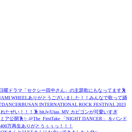
テレビ系 新日曜ドラマ「セクシー田中さん」の主題歌にもなってます🕺
NAMI WHEELありがとうございました！！みんなで歌って踊
TDANCER
BUSAN INTERNATIONAL ROCK FESTIVAL 2023
れたぜい！！！🕺 bit.ly/Utau_MV カビゴンが可愛いすぎ
プレミア公開🕺✨ @The_FirstTake 「NIGHT DANCER」 をバンド
400万再生ありがとうぅぅっ！！！