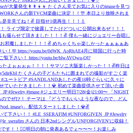
ONさんとJAKEさんにお会いできました！💎✨
屋でimaseが大量発生👨‍👨‍👦‍👦 たくさん見てお気に入りのimaseを見つ
らにGLOBAL WORKさんの新TVCM楽曲に決定！！🎊 本日より放映されま
是非見てね！✌️ 目指せ1億再生！！！💧
日(木)配信！ ライブ限定で披露してたけどついに公開出来るぜ！！！
んと写真も撮らせて頂きました！！！✌ 僕も一緒にジュエリー合唱し
ライブお邪魔しました！！！✌️ めちゃくちゃ楽しかったぁぁぁぁあ
://youtu.be/0dWK_AoRhAE
4月に韓国に行った時
s://youtu.be/blwAVQwu-QI?
ったよぉぉぉぉ！！！！サマソニ大阪楽しかった！！✌️
昨日は
/siLy5dirKbI たくさんの子どもたちに囲まれての撮影がすごく楽
ユートピア #SANDLAND
あしたの夜10時ぐらいに久々に
緒させていただきました！！💎 初めて楽曲提供させて頂いた曲
 #Jewelry #imase #ジュエリー
明日7/28(金)21:00〜 「NIGHT
も募集するのでぜひ！ テーマは 『どうでもいいような夜なので、どん
Prod. imase)」 配信スタートしました！💎✌️
い！！ #LE_SSERAFIM #UNFORGIVEN_JP #Jewelry
e_sserafim さんの 日本2ndシングル'UNFORGIVEN'に収録！
す！！🙇‍♂️
明日の朝に発表あるでぇ〜〜〜！お楽しみ