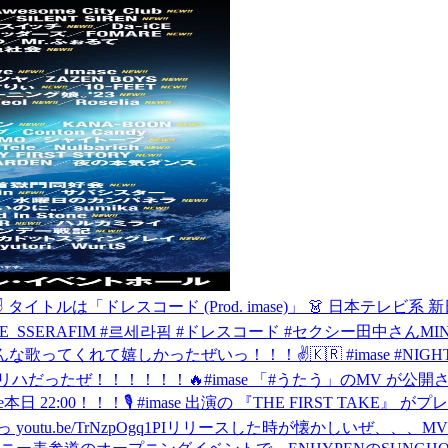
 タイトルは「ドレスコード (Prod. imase)」 👗 日本
san/ #LE_SSERAFIM #르세라핌 #ドレスコード #セクシー田中さん
MI
んな歌ってくれて嬉しかったぜいっ！！！✌️🇰🇷 #imase #NIGH
リハだったぜ！！！！！！🔥
#imase 「#うたう」のMV が公開さ
e
本日 22:00！！！🎙️ #imase 出演の 『THE FIRST TAKE』 が
.be/TrNzpOgq1PI
リリースした時が懐かしいぜ、、、MV