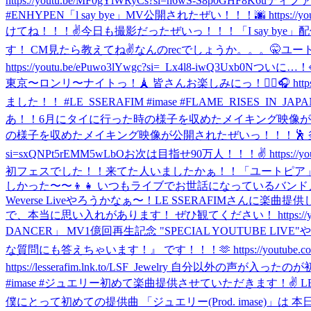
https://youtu.be/MF0gYlWRyCs?si=h6wS-S8p0GHF8K6u
ティファ
#ENHYPEN
「l say bye」MV公開されたぜい！！！🌆 https://y
けてね！！！✌️
今日も撮影だったぜいっ！！！
「I say by
す！ CM見たら教えてね✌️
なんのrecでしょうか。。。🤫
ユート
https://youtu.be/ePuwo3lYwgc?si=_Lx4l8-iwQ3Uxb0N
ついに…！
東京〜ロンリ〜ナイトっ！🗼 皆さんお楽しみにっ！✌🏼🎧 https://imase.ln
ました！！ #LE_SSERAFIM #imase #FLAME_RISES_IN_JAPA
あ！！
6月にタイに行った時の様子を収めたメイキング映像が公開っ！！！
の様子を収めたメイキング映像が公開されたぜいっ！！！🕺 釜山ロックフ
si=sxQNPt5rEMM5wLbO
お次は目指せ90万人！！！✌️ https://youtub
初フェスでした！！来てた人いましたかぁ！！
「ユートピア」の
しかった〜〜👦👧 いつもライブでお世話になっているバンドメンバ
Weverse Liveやろうかなぁ〜！
LE SSERAFIMさんに楽
で、本当に思い入れがあります！ ぜひ観てください！ https://youtu.be/
DANCER」 MV1億回再生記念 "SPECIAL YOUTUB
な質問にも答えちゃいます！』 です！！！🫶 https://youtube.com/live
https://lesserafim.lnk.to/LSF_Jewelry 自分以
#imase #ジュエリー
初めて楽曲提供させていただきます！✌️ LE SSER
僕にとって初めての提供曲 「ジュエリー(Prod. imase)」は 本日