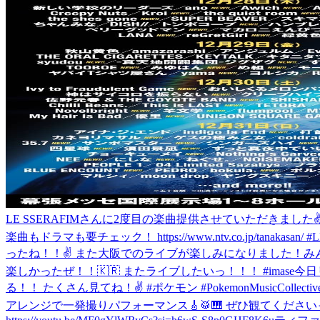
LE SSERAFIMさんに2度目の楽曲提供させていただきました✌️
楽曲もドラマも要チェック！ https://www.ntv.co.jp/tanaka
ったね！！✌️ また大阪でのライブが楽しみになりました！
み
楽しかったぜ！！🇰🇷 またライブしたいっ！！！ #imase
今日
る！！ たくさん見てね！✌️ #ポケモン #PokemonMusicCollectiv
アレンジで一発撮りパフォーマンス🎸🥁🎹 ぜひ観てくださいっ youtu