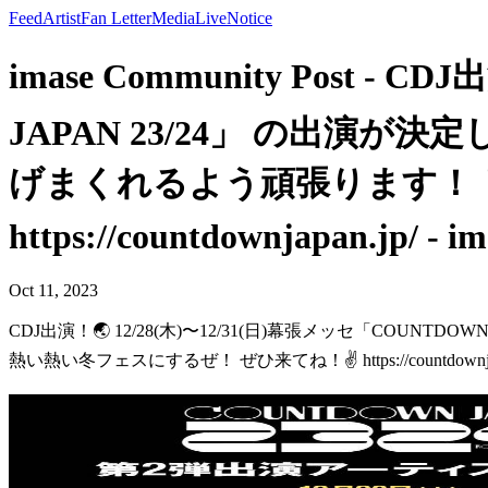
Feed
Artist
Fan Letter
Media
Live
Notice
imase Community Post -
JAPAN 23/24」 の出演
げまくれるよう頑張ります！！
https://countdownjapan.jp/ - im
Oct 11, 2023
CDJ出演！🌏 12/28(木)〜12/31(日)幕張メッセ「COU
熱い熱い冬フェスにするぜ！ ぜひ来てね！✌️ https://countdownjap