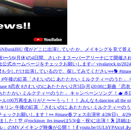
/wI6NBgnkBlU 僕がどこに出演していたか、メイキングを見て答え合わせ
金祝)〜5/6(月休)の4日間、さいたまスーパーアリーナにて開催される 「V
他詳細は公式ホームページをチェックお願いします✅ vivalarock.jp/2024
少しだけ出演しているので、探してみてください👀🐕 #imase #恋
romoTP キリン #午後の紅茶「さむいのに あたたかい ミルクティーのうた」
se #恋衣 #さむいのにあたたかい
2月5日(月)20:00に新曲
後の紅茶「さむいのに あたたかい ミルクティーのうた」 キャンペーンソン
0万再生ありがと〜〜うっ！！！ みんなもdancing all the nightだぜい
/koigoromoTP キリン 午後の紅茶 「さむいのに あたたかい ミルク
ェックお願いします！👀 #imase
春フェス出演🌸 4/28(日)、4/
定しました！🎊 @rockinon_fes imaseは5/3(金・祝)に出演
MVメイキング映像が公開！！💃 youtu.be/1ULhYPAtcp