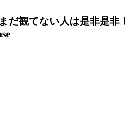
っ！！ まだ観てない人は是非是非！
ase