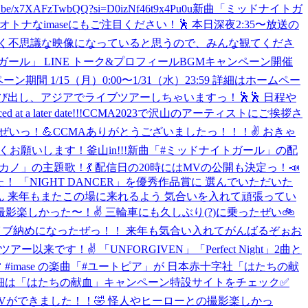
e/x7XAFzTwbQQ?si=D0izNf46t9x4Pu0u
新曲「ミッドナイトガ
りオトナなimaseにもご注目ください！🕺 本日深夜2:35〜放送の
かなり面白く不思議な映像になっていると思うので、みんな観てくださ
ール」 LINE トーク&プロフィールBGMキャンペーン開催
 1/15（月）0:00〜1/31（水）23:59 詳細はホームペー
 日本を飛び出し、アジアでライブツアーしちゃいますっ！🕺🕺 日程や
 a later date!!!
CCMA2023で沢山のアーティストにご挨拶さ
ぜいっ！💪
CCMAありがとうございましたっ！！！✌️ おきゃ
しくお願いします！
釜山in!!!
新曲「#ミッドナイトガール」の配
上司は私の元カノ」の主題歌！💃 配信日の20時にはMVの公開も決定っ！📣
！ 「NIGHT DANCER」を優秀作品賞に 選んでいただいた
せん 来年もまたこの場に来れるよう 気合いを入れて頑張ってい
ロー達との撮影楽しかった〜！✌️ 三輪車にも久しぶり(?)に乗ったぜい🚲
最高のライブ納めになったぜっ！！ 来年も気合い入れてがんばるぞぉお
です！✌️ 「UNFORGIVEN」「Perfect Night」2曲と
 #imase の楽曲「#ユートピア」が 日本赤十字社「はたちの献
 詳細は「はたちの献血」キャンペーン特設サイトをチェック✅
最もコミカルなMVができました！！🤣 怪人やヒーローとの撮影楽しかっ