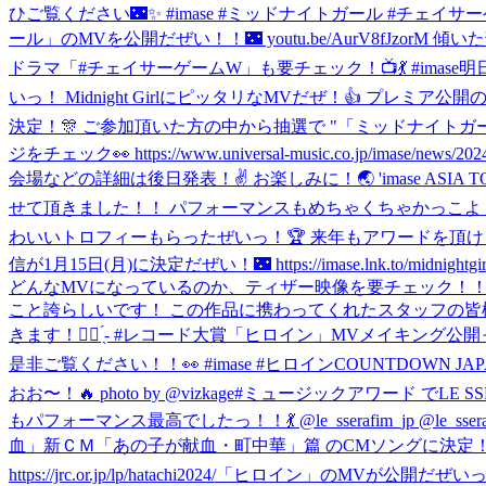
ひご覧ください🌃✨ #imase #ミッドナイトガール #チェイサ
ール」のMVを公開だぜい！！🌃 youtu.be/AurV8fJz
ドラマ「#チェイサーゲームW」も要チェック！📺💃 #imase
明
いっ！ Midnight GirlにピッタリなMVだぜ！👍 プレミア公開のページはこ
決定！🎊 ご参加頂いた方の中から抽選で "「ミッドナイトガール」
ジをチェック👀 https://www.universal-music.co.jp/imase/news/2024-
会場などの詳細は後日発表！✌️ お楽しみに！🌏 'imase ASIA TOUR 2024' has bee
せて頂きました！！ パフォーマンスもめちゃくちゃかっこよく
わいいトロフィーもらったぜいっ！🏆 来年もアワードを頂
信が1月15日(月)に決定だぜい！🌃 https://imase.lnk.
どんなMVになっているのか、ティザー映像を要チェック！！👀 https://
こと誇らしいです！ この作品に携わってくれたスタッフの皆様、
きます！✊🏻 ̖́- #レコード大賞
「ヒロイン」MVメイキング公開っ！！🦸
是非ご覧ください！！👀 #imase #ヒロイン
COUNTDOWN 
おお〜！🔥 photo by @vizkage
#ミュージックアワード でLE SS
もパフォーマンス最高でしたっ！！💃 @le_sserafim_jp @le_sserafim 
血」新ＣＭ「あの子が献血・町中華」篇 のCMソングに決定！
https://jrc.or.jp/lp/hatachi2024/
「ヒロイン」のMVが公開だぜいっ！！🦸‍