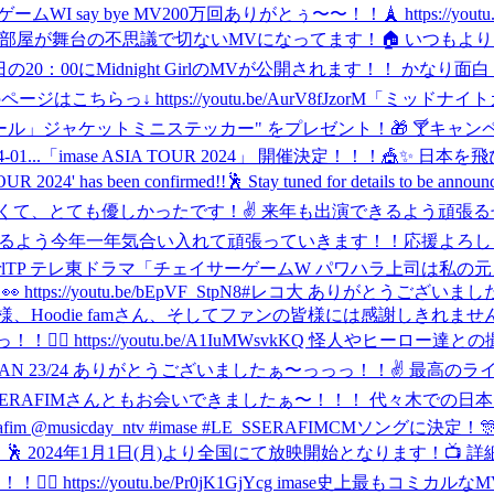
ーゲームW
I say bye MV200万回ありがとぅ〜〜！！🗼 https://youtu.b
orM 傾いた部屋が舞台の不思議で切ないMVになってます！🏠 いつもよ
日の20：00にMidnight GirlのMVが公開されます！！ 
ちらっ↓ https://youtu.be/AurV8fJzorM
「ミッドナイトガ
ジャケットミニステッカー" をプレゼント！🎁 🍸キャンペーン期間
01...
「imase ASIA TOUR 2024」 開催決定！！！🎪✨
n confirmed!!🕺 Stay tuned for details to be announced at
て、とても優しかったです！✌️ 来年も出演できるよう頑張る
けるよう今年一年気合い入れて頑張っていきます！！応援よろ
to/midnightgirlTP テレ東ドラマ「チェイサーゲームW パワハラ
youtu.be/bEpVF_StpN8
#レコ大 ありがとうございました
Hoodie famさん、そしてファンの皆様には感謝しきれま
‍♀️ https://youtu.be/A1IuMWsvkKQ 怪人やヒー
JAPAN 23/24 ありがとうございましたぁ〜っっっ！！✌️ 
ERAFIMさんともお会いできましたぁ〜！！！ 代々木での日本ツアー以来
@musicday_ntv #imase #LE_SSERAFIM
CMソングに決定！🎊
 2024年1月1日(月)より全国にて放映開始となります！
♀️ https://youtu.be/Pr0jK1GjYcg imase史上