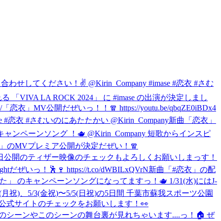
してください！✌️ @Kirin_Company #imase #恋衣 #さむ
IVA LA ROCK 2024」 に #imase の出演が決定しまし
/
「恋衣」MV公開だぜいっ！！🧣 https://youtu.be/qbqZE0iBDx4
衣 #さむいのにあたたかい @Kirin_Company
新曲「恋衣」
 キャンペーンソング ！🫖 @Kirin_Company 短歌からインスピ
「恋衣」のMVプレミア公開が決定だぜい！🧣
グ ！🫖 本日公開のティザー映像のチェックもよろしくお願いしまっす！
っ！🕺🍷 https://t.co/dWBILxQVrN
新曲「#恋衣」の配
ティーのうた」 のキャンペーンソングになってますっ！🫖 1/31(水)にはJ-
29(月祝)、5/3(金祝)〜5/5(日祝)の5日間 千葉市蘇我スポーツ公園
！🕺 詳細は公式サイトのチェックをお願いします！👀
I あのシーンやこのシーンの舞台裏が見れちゃいます....っ！🏠 ぜ