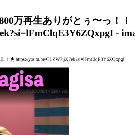
Nagisa800万再生ありがとぅ〜
7ek?si=lFmClqE3Y6ZQxpgI - im
//youtu.be/CLZW7ijX7ek?si=lFmClqE3Y6ZQxpgI