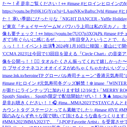
た〜！✌️ 是非ご覧ください！👀 #imase #ヒロイン
ヒロインのM
https://youtu.be/Pr0jK1GjYcg?si=LAqoNKwBa8xc3yhl #imase
た！ 寒い季節にぴったりな「NIGHT DANCER - Yaffle Holiday Remix
ビ東京『チェイサーゲームW パワハラ上司は私の元カノ』 主題歌
像も要チェック！👀 https://youtu.be/7UO7p3XQkPk #imas
ぎて5年ぐらいに感じるぜ、、、 3年目突入ということで、もっ
ぅっ！！！
イベント出演🎙 2024年1月10日に韓国・釜山にて開催され
'CCMA 2023'は今回で13回目を迎える『Circle Char
像を公開っ！！🦸‍♀️ タオルたくさん振ってくれて嬉しかった〜！🫶 是非ご覧く
☃️ ブサイクナネコとオオイイヌがめちゃくちゃかわいいグッズ
imase.lnk.to/heroineTP グローバル寿司チェーン"
#imase #ヒロイン #元気寿司
冬グッズ解禁！❄️ imase『WIN
が新たにラインナップに加わります🙌 12/16(土)「MERRY ROC
Spotify Singles」 Spotify限定で配信開始だぜい！！🕺🎄 https
是非お聴きください！！🎧 #ima...
MMA2023でSTAYCさんとも再会
カウントタグ ステージとっても素敵でした✨ #imase #IVE #MM
国のみならず色々な国で聴いて頂けるような曲をつくります！ 来年
#MMA2023
MMA2023で、『J-POP Favorite Ar