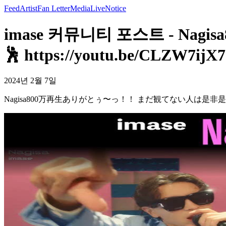
Feed
Artist
Fan Letter
Media
Live
Notice
imase 커뮤니티 포스트 - 
🕺 https://youtu.be/CLZW7ijX
2024년 2월 7일
Nagisa800万再生ありがとぅ〜っ！！ まだ観てない人は是非是非！🕺 https: