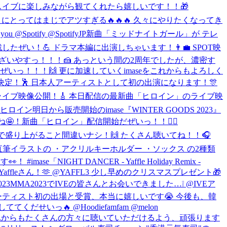
スマスイブに楽しみながら観てくれたら嬉しいです！！🎁
カー好きにとってはまじでアツすぎる🔥🔥🔥 久々にやりたくなってき
 @Spotify @SpotifyJP
新曲「ミッドナイトガール」が テレ
ぜい！💪 ドラマ本編に出演しちゃいます！👨‍💼 SPOT映
ざいやすっ！！！🍰 あっという間の2周年でしたが、濃密す
いっ！！！🙌 更に加速していくimaseをこれからもよろしく
ase の出演が決定！🕺 日本人アーティストとして初の出演になります！🎊
ライブ映像公開！🎸 本日配信の最新曲「ヒロイン」のライブ映
 #ヒロイン
明日から販売開始のimase『WINTER GOODS 2023』
🤩！
新曲「ヒロイン」配信開始だぜいっ！！🦸‍♀️
で、ライブで盛り上がること間違いナシ！🙌 たくさん聴いてね！！🎧
imase直筆イラストの ・アクリルキーホルダー ・ソックス の2種類
！ #imase
「NIGHT DANCER - Yaffle Holiday Remix -
 RemixはなんとYaffleさん！🫶 @YAFFL3 少し早めのクリスマスプレゼント🎁
023
MMA2023でIVEの皆さんとお会いできました…❕ @IVEア
アーティスト初の出場と受賞、本当に嬉しいです😭 今後も、韓
🔥 @Hoodiefamfam @melon
、、、！ これからもたくさんの方々に聴いていただけるよう、頑張ります