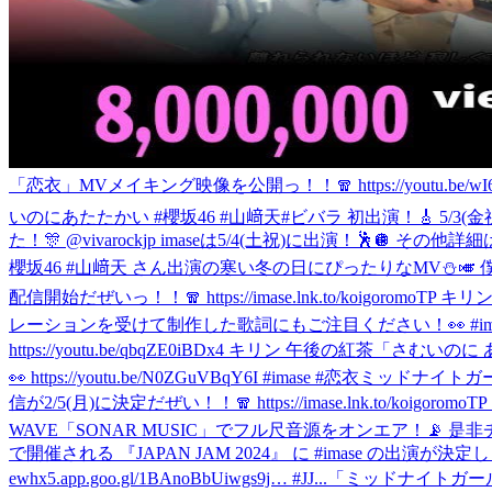
「恋衣」MVメイキング映像を公開っ！！🧣 https://youtu.be
いのにあたたかい #櫻坂46 #山﨑天
#ビバラ 初出演！🎸 5/3(
た！🎊 @vivarockjp imaseは5/4(土祝)に出演！🕺🪩 その
櫻坂46 #山﨑天 さん出演の寒い冬の日にぴったりなMV⛄️🎺 僕も
配信開始だぜいっ！！🧣 https://imase.lnk.to/koigo
レーションを受けて制作した歌詞にもご注目ください！👀 #ima
https://youtu.be/qbqZE0iBDx4 キリン 午
👀 https://youtu.be/N0ZGuVBqY6I #imase #恋衣
ミッドナイトガール10
信が2/5(月)に決定だぜい！！🧣 https://imase.lnk.to
WAVE「SONAR MUSIC」でフル尺音源をオンエア！📡 是非チ
で開催される 『JAPAN JAM 2024』 に #imase の出演が決
ewhx5.app.goo.gl/1BAnoBbUiwgs9j… #JJ...
「ミッドナイトガール」の