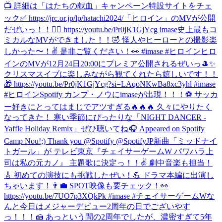
📺 詳細は「はたちの献血」キャンペーン特設サイトをチェ
ック✅ https://jrc.or.jp/lp/hatachi2024/
「ヒロイン」のMVが公開
だぜいっ！！🦸‍♀️ https://youtu.be/Pr0jK1GjYcg imase史上最もコ
ミカルなMVができました！！🤣 怪人やヒーローとの撮影楽
しかった〜！✌️ 是非ご覧ください！👀 #imase #ヒロイン
ヒロ
インのMVが12月24日20:00にプレミア公開されるぜいっ🎩✨
クリスマスイブに楽しみながら観てくれたら嬉しいです！！
🎁 https://youtu.be/Pr0jK1GjYcg?si=LAqoNKwBa8xc3yhl #imase
#ヒロイン
Spotify カンプ・ノウにimaseが出現！！！⚽️ サッカ
ー好きにとってはまじでアツすぎる🔥🔥🔥 久々にやりたく
なってきた！ 寒い季節にぴったりな「NIGHT DANCER -
Yaffle Holiday Remix」ぜひ聴いてね🎧 Appeared on Spotify
Camp Nou!;) Thank you @Spotify @SpotifyJP
新曲「ミッドナイ
トガール」が テレビ東京『チェイサーゲームW パワハラ上
司は私の元カノ』 主題歌に決定っ！！✌️ 劇中音楽も担当！
🎸 初めての演技にも挑戦したぜい！💪 ドラマ本編に出演し
ちゃいます！👨‍💼 SPOT映像も要チェック！👀
https://youtu.be/7UO7p3XQkPk #imase #チェイサーゲームW
な
んと今日はメジャーデビュー2周年の日でございやす
っ！！！🍰 あっという間の2周年でしたが、濃密すぎて5年