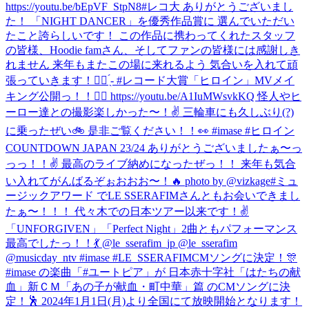
https://youtu.be/bEpVF_StpN8
#レコ大 ありがとうございまし
た！ 「NIGHT DANCER」を優秀作品賞に 選んでいただい
たこと誇らしいです！ この作品に携わってくれたスタッフ
の皆様、Hoodie famさん、そしてファンの皆様には感謝しき
れません 来年もまたこの場に来れるよう 気合いを入れて頑
張っていきます！✊🏻 ̖́- #レコード大賞
「ヒロイン」MVメイ
キング公開っ！！🦸‍♀️ https://youtu.be/A1IuMWsvkKQ 怪人やヒ
ーロー達との撮影楽しかった〜！✌️ 三輪車にも久しぶり(?)
に乗ったぜい🚲 是非ご覧ください！！👀 #imase #ヒロイン
COUNTDOWN JAPAN 23/24 ありがとうございましたぁ〜っ
っっ！！✌️ 最高のライブ納めになったぜっ！！ 来年も気合
い入れてがんばるぞぉおおお〜！🔥 photo by @vizkage
#ミュ
ージックアワード でLE SSERAFIMさんともお会いできまし
たぁ〜！！！ 代々木での日本ツアー以来です！✌️
「UNFORGIVEN」「Perfect Night」2曲ともパフォーマンス
最高でしたっ！！💃 @le_sserafim_jp @le_sserafim
@musicday_ntv #imase #LE_SSERAFIM
CMソングに決定！🎊
#imase の楽曲「#ユートピア」が 日本赤十字社「はたちの献
血」新ＣＭ「あの子が献血・町中華」篇 のCMソングに決
定！🕺 2024年1月1日(月)より全国にて放映開始となります！