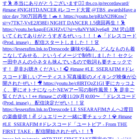
す🕺 本当にありがとうございます❤️‍🔥 tbs.co.jp/recordaward/
#imase #NIGHTDANCER #レコード大賞 @TBS_awards
Have a
nice day 700万回再生！🚗🚶 https://youtu.be/pRlzN2I9Knw?
si=y7TK7-VvE2Jf38Ej NIGHT DANCER 1.5億回再生！🕺
https://youtu.be/kagoEGKHZvU?si=v8aNYhKlye6g8_2M 沢山聴
いてくれてありがとうすぎるぜいっ！！！🔥
「ドレスコード
(Prod. imase)」 配信スタートしました！！👗
https://lesserafim.lnk.to/Dresscode 嫌味や妬み、どんなものも着
こなしてみせる、というイメージで制作しました！ セクシ
ー田中さんの小ネタも挟んでいるので歌詞も要チェックで
す！ 是非お聴きください！🎧 #imase #LE_SSERAFIM #ドレ
スコード
新しいアーティスト写真撮影のメイキング映像が公
開されたぜい！🎥 https://youtu.be/c8IRTQzZ1GI 更にカッコよ
く、更にオトナになったNEWアー写の制作風景！🕺 是非ご
覧ください！👀 #imase
この後11/20(月)0:00〜 「ドレスコード
(Prod. imase)」 配信決定だぜい！！👗
https://lesserafim.lnk.to/Dresscode LE SSEARAFIMさんへ2度目
の楽曲提供！✌️ ジュエリーと一緒に要チェック！💎 #imase
#LE_SSERAFIM #ドレスコード
「ユートピア - From THE
FIRST TAKE」配信開始されたぜい！！🎙