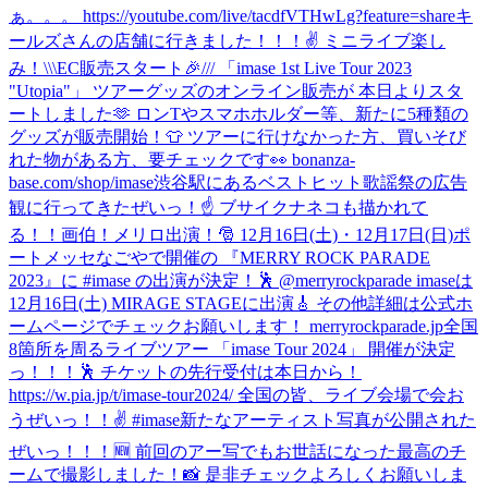
ぁ。。。 https://youtube.com/live/tacdfVTHwLg?feature=share
キ
ールズさんの店舗に行きました！！！✌️ ミニライブ楽し
み！
\\\EC販売スタート🎉/// 「imase 1st Live Tour 2023
"Utopia"」 ツアーグッズのオンライン販売が 本日よりスタ
ートしました🫶 ロンTやスマホホルダー等、新たに5種類の
グッズが販売開始！👕 ツアーに行けなかった方、買いそび
れた物がある方、要チェックです👀 bonanza-
base.com/shop/imase
渋谷駅にあるベストヒット歌謡祭の広告
観に行ってきたぜいっ！☝️ ブサイクナネコも描かれて
る！！画伯！
メリロ出演！🎅 12月16日(土)・12月17日(日)ポ
ートメッセなごやで開催の 『MERRY ROCK PARADE
2023』に #imase の出演が決定！🕺 @merryrockparade imaseは
12月16日(土) MIRAGE STAGEに出演🎸 その他詳細は公式ホ
ームページでチェックお願いします！ merryrockparade.jp
全国
8箇所を周るライブツアー 「imase Tour 2024」 開催が決定
っ！！！🕺 チケットの先行受付は本日から！
https://w.pia.jp/t/imase-tour2024/ 全国の皆、ライブ会場で会お
うぜいっ！！✌️ #imase
新たなアーティスト写真が公開された
ぜいっ！！！🆕 前回のアー写でもお世話になった最高のチ
ームで撮影しました！📸 是非チェックよろしくお願いしま