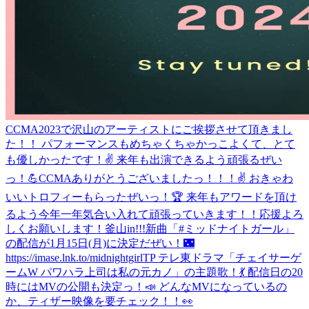
CCMA2023で沢山のアーティストにご挨拶させて頂きまし
た！！ パフォーマンスもめちゃくちゃかっこよくて、とて
も優しかったです！✌️ 来年も出演できるよう頑張るぜい
っ！💪
CCMAありがとうございましたっ！！！✌️ おきゃわ
いいトロフィーもらったぜいっ！🏆 来年もアワードを頂け
るよう今年一年気合い入れて頑張っていきます！！応援よろ
しくお願いします！
釜山in!!!
新曲「#ミッドナイトガール」
の配信が1月15日(月)に決定だぜい！🌃
https://imase.lnk.to/midnightgirlTP テレ東ドラマ「チェイサーゲ
ームW パワハラ上司は私の元カノ」の主題歌！💃 配信日の20
時にはMVの公開も決定っ！📣 どんなMVになっているの
か、ティザー映像を要チェック！！👀