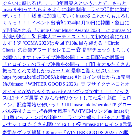
ぐらいに感じるぜ、、、 3年目突入ということで、もっと
imaseを知ってもらえるように楽曲制作、ライブ活動に励む
ぜいっ！！！🙌 更に加速していくimaseをこれからもよろし
くぅっ！！！
イベント出演🎙 2024年1月10日に韓国・釜山に
て開催される 「Circle Chart Music Awards 2023」 に #imase の
出演が決定！🕺 日本人アーティストとして初の出演になり
ます！🎊 'CCMA 2023'は今回で13回目を迎える『Circle
Chart』の音楽アワードセレモニー🏆 是非チェックよろしく
お願いします！👀
ライブ映像公開！🎸 本日配信の最新曲
「ヒロイン」のライブ映像を公開っ！！🦸‍♀️ タオルたくさん
振ってくれて嬉しかった〜！🫶 是非ご覧ください！👀
https://youtu.be/dlcJTiO8SAk #imase #ヒロイン
明日から販売開
始のimase『WINTER GOODS 2023』☃️ ブサイクナネコとオ
オイイヌがめちゃくちゃかわいいグッズです！！！ ソック
スは2サイズ展開🧦 みんなぜひゲットしてね🤩！
新曲「ヒロ
イン」配信開始だぜいっ！！🦸‍♀️ imase.lnk.to/heroineTP グロー
バル寿司チェーン"香港元気寿司"のTVCMソング🍣 imase史
上1番アップテンポな楽曲で、ライブで盛り上がること間違
いナシ！🙌 たくさん聴いてね！！🎧 #imase #ヒロイン #元気
寿司
冬グッズ解禁！❄️ imase『WINTER GOODS 2023』の販