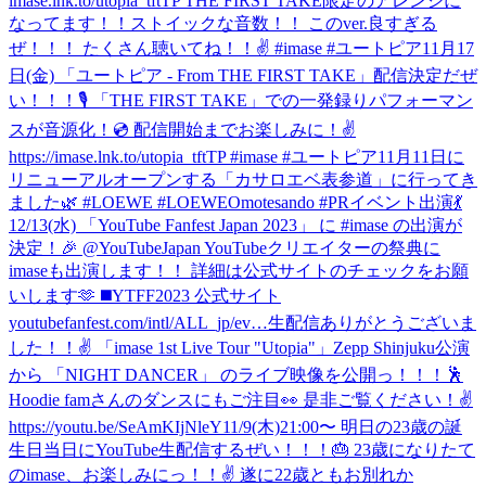
imase.lnk.to/utopia_tftTP THE FIRST TAKE限定のアレンジに
なってます！！ストイックな音数！！ このver.良すぎる
ぜ！！！ たくさん聴いてね！！✌️ #imase #ユートピア
11月17
日(金) 「ユートピア - From THE FIRST TAKE」配信決定だぜ
い！！！🎙 「THE FIRST TAKE」での一発録りパフォーマン
スが音源化！💿 配信開始までお楽しみに！✌️
https://imase.lnk.to/utopia_tftTP #imase #ユートピア
11月11日に
リニューアルオープンする「カサロエベ表参道」に行ってき
ました🌿 #LOEWE #LOEWEOmotesando #PR
イベント出演💃
12/13(水) 「YouTube Fanfest Japan 2023」 に #imase の出演が
決定！🎉 @YouTubeJapan YouTubeクリエイターの祭典に
imaseも出演します！！ 詳細は公式サイトのチェックをお願
いします🫶 ◼️YTFF2023 公式サイト
youtubefanfest.com/intl/ALL_jp/ev…
生配信ありがとうございま
した！！✌️ 「imase 1st Live Tour "Utopia"」Zepp Shinjuku公演
から 「NIGHT DANCER」 のライブ映像を公開っ！！！🕺
Hoodie famさんのダンスにもご注目👀 是非ご覧ください！✌️
https://youtu.be/SeAmKIjNleY
11/9(木)21:00〜 明日の23歳の誕
生日当日にYouTube生配信するぜい！！！🎂 23歳になりたて
のimase、お楽しみにっ！！✌️ 遂に22歳ともお別れか