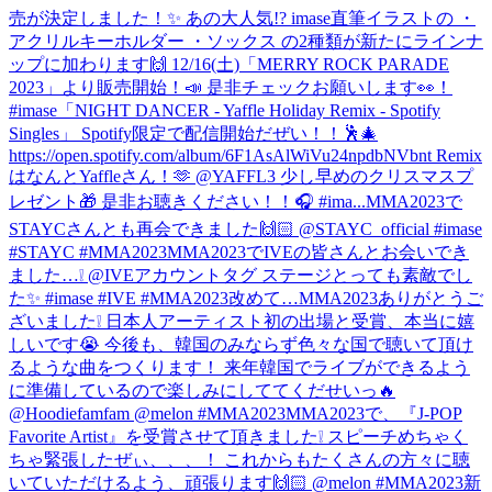
売が決定しました！✨ あの大人気!? imase直筆イラストの ・
アクリルキーホルダー ・ソックス の2種類が新たにラインナ
ップに加わります🙌 12/16(土)「MERRY ROCK PARADE
2023」より販売開始！📣 是非チェックお願いします👀！
#imase
「NIGHT DANCER - Yaffle Holiday Remix - Spotify
Singles」 Spotify限定で配信開始だぜい！！🕺🎄
https://open.spotify.com/album/6F1AsAlWiVu24npdbNVbnt Remix
はなんとYaffleさん！🫶 @YAFFL3 少し早めのクリスマスプ
レゼント🎁 是非お聴きください！！🎧 #ima...
MMA2023で
STAYCさんとも再会できました🙌🏻 @STAYC_official #imase
#STAYC #MMA2023
MMA2023でIVEの皆さんとお会いでき
ました…❕ @IVEアカウントタグ ステージとっても素敵でし
た✨ #imase #IVE #MMA2023
改めて…MMA2023ありがとうご
ざいました❕ 日本人アーティスト初の出場と受賞、本当に嬉
しいです😭 今後も、韓国のみならず色々な国で聴いて頂け
るような曲をつくります！ 来年韓国でライブができるよう
に準備しているので楽しみにしててくだせいっ🔥
@Hoodiefamfam @melon #MMA2023
MMA2023で、『J-POP
Favorite Artist』を受賞させて頂きました❕ スピーチめちゃく
ちゃ緊張したぜぃ、、、！ これからもたくさんの方々に聴
いていただけるよう、頑張ります🙌🏻 @melon #MMA2023
新