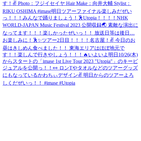
す！✌️ Photo：フジイセイヤ Hair Make：向井大輔 Stylist：
RIKU OSHIMA #imase
明日ツアーファイナル楽しみだぜい
っ！！！みんなで踊りましょう！🕺Utopia！！！！
NHK
WORLD-JAPAN Music Festival 2023 公開収録🌏 素敵な演出に
なってます！！！楽しかったぜいっ！！ 放送日等は後日…
お楽しみに！🕺✨
ツアー2日目！！！！名古屋！✌️ 今日のお
昼はきしめん食べました！！ 東海エリアはほぼ地元で
す！！楽しんで行きやしょう！！！🔥
いよいよ明日10/26(木)
からスタートの「imase 1st Live Tour 2023 "Utopia"」のキービ
ジュアルを公開っ！！👀 ロンTやタオルなどのツアーグッズ
にもなっているかわちぃデザイン✌ 明日からのツアーよろ
しくだぜいっ！！ #imase #Utopia