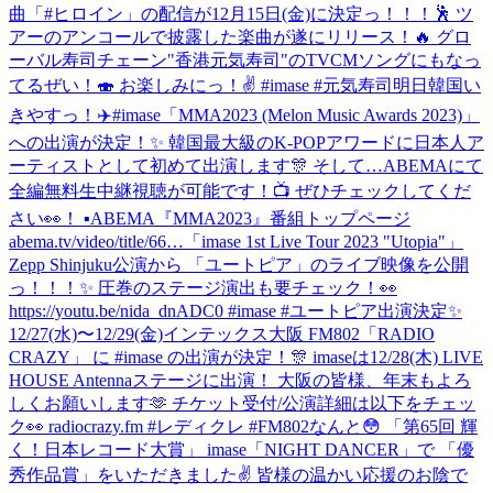
曲「#ヒロイン」の配信が12月15日(金)に決定っ！！！🕺 ツ
アーのアンコールで披露した楽曲が遂にリリース！🔥 グロ
ーバル寿司チェーン"香港元気寿司"のTVCMソングにもなっ
てるぜい！🍣 お楽しみにっ！✌️ #imase #元気寿司
明日韓国い
きやすっ！✈️
#imase「MMA2023 (Melon Music Awards 2023)」
への出演が決定！✨ 韓国最大級のK-POPアワードに日本人ア
ーティストとして初めて出演します🎊 そして…ABEMAにて
全編無料生中継視聴が可能です！📺 ぜひチェックしてくだ
さい👀！ ▪︎ABEMA『MMA2023』番組トップページ
abema.tv/video/title/66…
「imase 1st Live Tour 2023 "Utopia"」
Zepp Shinjuku公演から 「ユートピア」のライブ映像を公開
っ！！！✨ 圧巻のステージ演出も要チェック！👀
https://youtu.be/nida_dnADC0 #imase #ユートピア
出演決定✨
12/27(水)〜12/29(金)インテックス大阪 FM802「RADIO
CRAZY」 に #imase の出演が決定！🎊 imaseは12/28(木) LIVE
HOUSE Antennaステージに出演！ 大阪の皆様、年末もよろ
しくお願いします🫶 チケット受付/公演詳細は以下をチェッ
ク👀 radiocrazy.fm #レディクレ #FM802
なんと😳 「第65回 輝
く！日本レコード大賞」 imase「NIGHT DANCER」で 「優
秀作品賞」をいただきました✌️ 皆様の温かい応援のお陰で