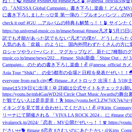
ね！！🎧 #imase #ShineOut #imase凡才🪴 @anessa_official
3/8(
の 『ANESSA Global Campaign』書き下ろし楽曲！ どんなMVになっ
に書き下ろしましたっ👕👖 第一弾の「プルオンパンツ」のWEB CMには #imase も出演も
check it out! #GU_...
アルバムの特典も解禁っ！！🪴 サインたくさん書いち
https://sp.universal-music.co.jp/imase/bonsai #imase凡才🪴
5月15日
訳でも才能があった訳でもない“凡才”の僕が、どうしたらた
人気のある「盆栽」のように、国内外問わずたくさんの方に愛
ロシャツやラバーバンド、マグカップなど、新たに7種類のグッズが
music.co.jp/imase/news/202… #imase_Shiki
新曲「Shine Out」
Campaign』 のための書き下ろし楽曲！✌️ @anessa_official カメオ
Asia Tour “Shiki”」 の全5都市の会場と日程を発表だぜい！！🌏🕺 https:
everyone from each city!🌏 #imase...
#メトロック 出演！🎸 5/18(土
imaseは5/19(日)に出演！🥁 詳細は公式サイトをチェックお願いします
https://youtu.be/mh4GauWD26I Circle Chart M
だ観てない人は是非是非！🕺 https://youtu.be/CLZW7ijX7ek?si=l
イキングを見て答え合わせしてください！✌️ @Kirin_Company 
リーナにて開催される 「VIVA LA ROCK 2024」 に #ima
vivalarock.jp/2024/
「恋衣」MV公開だぜいっ！！🧣 https://y
ださい👀🐕 #imase #恋衣 #さむいのにあたたかい @Kirin_Comp