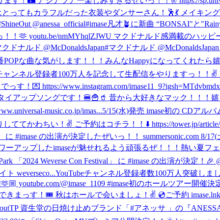
しみすぎるぜいっ！！✌️ https://sp.universal-music.co.jp
HNIym3deQ 実はとってもカラフルだった衣装やダンサーさん！🕺
t @anessa_official
#imase凡才🪴に新曲 “BONSAI"と"Ra
したっ！！🫶 youtu.be/nmMYhqlZJWU マクドナルド感満
クドナルド @McDonaldsJapan
#マクドナルド @McDonaldsJap
 今までのimase史上一番POPな曲な気がします！！！みんなHappyになっ
Tubeチャンネル登録者100万人を記念して生配信をやりますっ！！✌️ https://y
//www.instagram.com/imase11_9?igsh=MTdvbmdxb3
と！ #マクドナルド タイアップソングです！🍔🍟🥤 昔から大好きなマ
al-music.co.jp/imas...
5/15(水)発売 imase初の C
約はコチラ！！⬇️ https://tower.jp/article/feature_it
」 に #imase の出演が決定したぜいっ！！ summersonic.com 
ップしたimaseが魅せれるよう頑張るぜ！！！熱い夏フェスにしまし
ry Park 「2024 Weverse Con Festival」 に #imase の出
 weverseco...
YouTubeチャンネル登録者数100万人突破しま
 me!!🫶🏼 youtube.com/@imase_1109 #imase
初のホールツアー開催決定！！🕺🎊 
はホールで会いましょ！✌️ 💿ご予約 imase.lnk.to/bonsaiPR 特設
nk.to/shineoutTP 資生堂の日焼け止めブランド「#アネッサ 」の『ANE