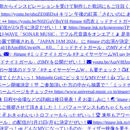
any 短歌からインスピレーションを受けて制作した歌詞にもご注目くださ
tps://youtu.be/qbqZE0iBDx4 キリン 午後の紅茶「さ
outu.be/N0ZGuVBqY6I #imase #恋衣
ミッドナイトガール1
2/5(月)に決定だぜい！！🧣 https://imase.lnk.to/ko
-WAVE「SONAR MUSIC」でフル尺音源をオンエア！📡 是非
開催される 『JAPAN JAM 2024』 に #imase の出演が決定しました
noBbUiwgs9j… #JJ...
「ミッドナイトガール」のMVメイキング映像
🌃✨ #imase #ミッドナイトガール #チェイサーゲームW
I sa
ナイトガール」のMVを公開だぜい！！🌃 youtu.be/AurV8
5〜放送のドラマ「#チェイサーゲームW」も要チェック！📺💃 #i
idnight GirlにピッタリなMVだぜ！👍 プレミア公開のページは
ンペーン開催決定！🎊 ご参加頂いた方の中から抽選で "「ミッ
ック👀 https://www.universal-music.co.jp/imase/news
日発表！✌️ お楽しみに！🌏 'imase ASIA TOUR 2024' has b
ストにご挨拶させて頂きました！！ パフォーマンスもめちゃくちゃ
！✌️ おきゃわいいトロフィーもらったぜいっ！🏆 来年もア
配信が1月15日(月)に決定だぜい！🌃 https://imase.lnk.t
 どんなMVになっているのか、ティザー映像を要チェック！！👀 htt