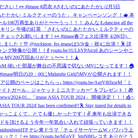
い！👀 #imase #恋衣 #さむいのにあたたかい
2月5日
むいのに あたたかい ミルクティーのうた」 キャンペーンソング ！🫖 本
00万再生ありがと〜〜うっ！！！ みんなもdancing all the
igoromoTP キリン 午後の紅茶 「さむいのに あたたかい ミルクティーの
チェックお願いします！👀 #imase
春フェス出演🌸 4/28(日)、
！🎊 @rockinon_fes imaseは5/3(金・祝)に出演！🕺 詳
が公開！！💃 youtu.be/1ULhYPAtcpI あのシーンやこ
y bye MV200万回ありがとぅ〜〜！！🗼
fJzorM 傾いた部屋が舞台の不思議で切ないMVになってます！🏠
mase
明日の20：00にMidnight GirlのMVが公開されます！！
こちらっ↓ https://youtu.be/AurV8fJzorM
「ミ
ドナイトガール」ジャケットミニステッカー" をプレゼント！🎁
/2024-01...
「imase ASIA TOUR 2024」 開催決定！！！🎪✨
een confirmed!!🕺 Stay tuned for details to
かっこよくて、とても優しかったです！✌️ 来年も出演できる
ワードを頂けるよう今年一年気合い入れて頑張っていきます！！
o/midnightgirlTP テレ東ドラマ「チェイサーゲームW パワハラ上
ps://youtu.be/bEpVF_StpN8
#レコ大 ありがとう