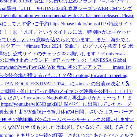
youtu.be/6IaEhU9A3kE 資生堂の日焼け止めブランド「#アネッサ 」
ial
新曲「#LIT」をGUの2024年春夏シーズンWEB CMソング
n web commercial with GU has been released. Please
 https://imase.lnk.to/bonsaiTP ▪️特設サイト
リースします！！！㊗ 『凡才』というタイトルには、特別歌が上手かった
っている、という意味が込められています。 また、海外でも
アー 「#imase Tour 2024 "Shiki"」 のグッズを発表！🌸 ポ
公式サイトのチェックをお願いします！✅ universal-
堂の日焼け止めブランド「#アネッサ 」の 『ANESSA Global
ch?v=wFwnGJd-Wfc #im...
初のアジアツアー 「imase 1st
しかしたら今後会場が増えるかも…！？🤐 Looking forward to meeting
N ROCK FESTIVAL 2024」 に #imase の出演が決定！🕺
月に韓国・釜山に行った時のメイキング映像を公開っ！！🇰🇷
ご覧ください！👀 #imase
Nagisa800万再生ありがとぅ〜っ！！ ま
://youtu.be/wI6NBgnkBlU 僕がどこに出演していたか、メ
初出演！🎸 5/3(金祝)〜5/6(月休)の4日間、さいたまスーパーア
土祝)に出演！🕺🪩 その他詳細は公式ホームページをチェックお願いします✅
冬の日にぴったりなMV⛄️🎺 僕も少しだけ出演しているので、探してみてく
o/koigoromoTP キリン #午後の紅茶「さむいのに あたたかい ミルク