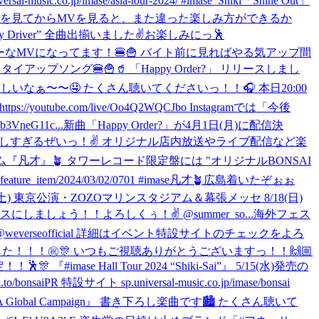
/imase/asia-tour-2024/ #imase_Shiki
「Shine Out」
 メイキングを見てからMVを見ると、また違った楽しみ方ができるか
iny Driver” 全曲出揃いました✌️お楽しみにっ🕺
載のハッピーなMVになってます！🍔🍟 バイト前に見ればやる気アップ間
an タイアップソング🍔🍟🥤 「Happy Order?」 リリースしまし
てくれたら嬉しいなぁ〜〜🤤 たくさん聴いてくださいっ！！🎧 本日20:00
outube.com/live/Oo4Q2WQCJbo Instagramでは「今後
VneG11c...
新曲「Happy Order?」が4月1日(月)に配信決
ック！！！嬉しすぎるぜいっ！✌️ オリジナル店内放送やライブ配信など楽
Dアルバム『凡才』🪴 タワーレコード限定盤には "オリジナルBONSAI
em/2024/03/02/0701 #imase凡才🪴
広島着いたぞぉぉ
8/17(土) 東京公演・ZOZOマリンスタジアム＆幕張メッセ 8/18(日)
ょう！！よろしくぅ！✌️ @summer_so...
海外フェス
演が決定！🎉 @weverseofficial 詳細はイベント特設サイトのチェックをよろ
した！！！㊗️🎊 いつもご視聴ありがとうございますっ！！🙌🏼
『#imase Hall Tour 2024 “Shiki-Sai”』 5/15(水)発売の
サイト sp.universal-music.co.jp/imase/bonsai
SSA Global Campaign』 書き下ろし楽曲です🏙️ たくさん聴いて