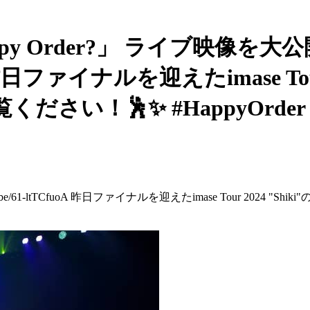
appy Order?」 ライブ映像を大
CfuoA 昨日ファイナルを迎えたimase T
さい！🕺✨ #HappyOrde
outu.be/61-ltTCfuoA 昨日ファイナルを迎えたimase Tour 