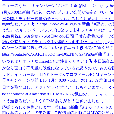
ティーのうた」 キャンペーンソング ！🫖 @Kirin_Comp
(月)20:00に新曲「恋衣」のMVプレミア公開が決定だぜい！🧣 ht
日公開のティザー映像のチェックもよろしくお願いしまっす！👀 https://y
nightだぜいっ！🕺🍷 https://t.co/dWBILxQVrN
新曲「#恋衣」の配信が
うた」 のキャンペーンソングになってますっ！🫖 1/31(水)にはJ
4/29(月祝)、5/3(金祝)〜5/5(日祝)の5日間 千葉市蘇我スポーツ公園で
細は公式サイトのチェックをお願いします！👀 ewhx5.app.goo.gl/1BA
のシーンの舞台裏が見れちゃいます....っ！🏠 ぜひご覧ください
https://youtu.be/x7XAFzTwbQQ?si=D0izNf46t9x4Pu0u
新曲「ミッド
いつもよりオトナなimaseにもご注目ください！🕺 本日深夜2:3
かなり面白く不思議な映像になっていると思うので、みんな観てくださいっ！ M
ッドナイトガール」 LINE トーク&プロフィールBGMキャ
🍸キャンペーン期間 1/15（月）0:00〜1/31（水）23:59 詳細はホームページをチェ
日本を飛び出し、アジアでライブツアーしちゃいますっ！🕺🕺 日程や会場などの詳細は後
be announced at a later date!!!
CCMA2023で沢山のアーティ
よう頑張るぜいっ！💪
CCMAありがとうございましたっ！！
応援よろしくお願いします！
釜山in!!!
新曲「#ミッドナイトガール」の
司は私の元カノ」の主題歌！💃 配信日の20時にはMVの公開も決定っ！