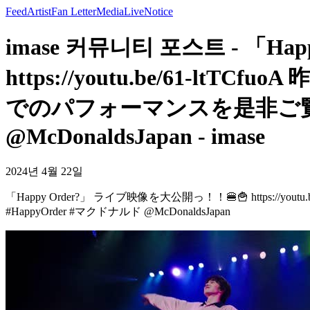
Feed
Artist
Fan Letter
Media
Live
Notice
imase 커뮤니티 포스트 - 「H
https://youtu.be/61-ltT
でのパフォーマンスを是非ご覧くだ
@McDonaldsJapan - imase
2024년 4월 22일
「Happy Order?」 ライブ映像を大公開っ！！🍔🍟 https://y
#HappyOrder #マクドナルド @McDonaldsJapan