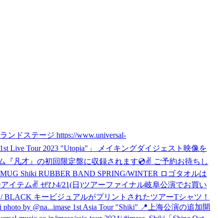
 https://www.universal-
e 1st Live Tour 2023 "Utopia"」 メイキングダイジェスト映像を
発売のアルバム『凡才』の初回限定盤に収録されます💿✌️ ご予約お待ちし
UG Shiki RUBBER BAND SPRING/WINTER ロゴタオルは
イテム✌️ ぜひ4/21(日)ツアーファイナル岐阜公演でお買い
i T-SHIRTS / BLACK キービジュアルがプリントされたツアーTシャツ！
 by @na...
imase 1st Asia Tour "Shiki" 📍上海公演の追加開