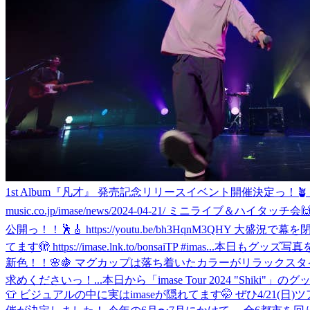
1st Album『凡才』 発売記念リリースイベント開催決定っ！🪴 5月1
music.co.jp/imase/news/2024-04-21/ ミニライブ＆ハ
公開っ！！🕺🎸 https://youtu.be/bh3HqnM3Q
てます🫣 https://imase.lnk.to/bonsaiTP #imas...
本日もグッズ写真を公開しま
新色！！🌸🍇 マグカップは落ち着いたカラーがリラックスタイ
求めくださいっ！...
本日から「imase Tour 2024 "Shiki"
👕 ビジュアルの中に実はimaseが隠れてます🤭 ぜひ4/21(日)ツアー