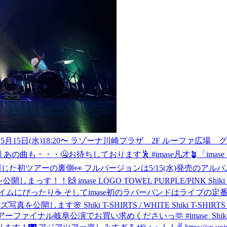
5日(水)18:20〜 ラゾーナ川崎プラザ 2F ルーファ広場 グランドステージ
イタッチ会🙌 あの曲も・・・🤐お待ちしております🕺 #imase凡才🪴
「imas
HY 大盛況で幕を閉じた初ツアーの裏側👀 フルバージョンは5/15(水)
っす！！🙌 imase LOGO TOWEL PURPLE/PINK Shiki M
ムにぴったり☕️ そしてimase初のラバーバンドはライブの定番ア
」のグッズ写真を公開します🌸 Shiki T-SHIRTS / WHITE Shik
ファイナル岐阜公演でお買い求めくださいっ🫶 #imase_Shiki photo