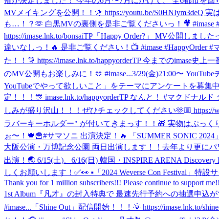
催が決定しました！ 今年の6月〜7月にかけて、 全6都市を回ります！🌃 アジアツアー楽
MVメイキングを公開！！🌞 https://youtu.be/S0
も…！？🫶 白黒MVの裏側を是非ご覧くださいっ！🎥 #imase #ShineOu
https://imase.lnk.to/bonsaiTP
「Happy Order?」 MV公開しま
違いなしっ！🔥 是非ご覧ください！📺 #imase #HappyOrder #マ
た！！🎊 https://imase.lnk.to/happyorderTP
のMV公開もお楽しみに！🫶 #imase...
3/29(金)21:00〜 You
YouTubeでやって欲しいこと」をテーマにアンケートを募集中でっす！💌 https:
定！！！🎊 imase.lnk.to/happyorderTP なん
しみが盛り沢山！！！ぜひチェックしてください🫶🏼 https://www.univers
ラバーキーホルダー" が付いてきまっす！！🎁 実物はぷっくりしててかわちい！✌️ ご予
ぉ〜！🍁🍟
#サマソニ 出演決定！🔥 「SUMMER SONIC 2024
大阪公演・万博記念公園 両日出演します！！去年より更にパワーア
出演！🌏 6/15(土)、6/16(日) 韓国・INSPIRE ARENA Discove
しくお願いします！✅👀 ▪「2024 Weverse Con Festival」特設サイト
Thank you for 1 million subscribers!!! Please continue to support
1st Album『凡才』の封入特典で 最速先行予約への抽選申込ができまっす！🎟 秋
#imase...
「Shine Out」配信開始！！！🌞 https://imase.l