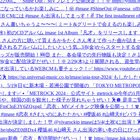
金)22:00に 「Shine Out」MVプレミア公開決定！！🌞 https://
ているかお楽しみに…！㊙️ #imase #ShineOut @anessa_offic
してまっす！✌️ The first installment of the collaboratio
ゃうよ〜〜〜❕ ミート&グリートで会えるのも楽しみにしてます🫣 ▪️ご予約
(水) 初のCDアルバム imase 1st Album『凡才』をリ
くさんの方に聴いて貰えるかをたくさん考えて作った曲が詰ま
されるアルバムにしたいという気...
3/8(金)からスタートする全国ツ
販売開始！🆕😍 また、各会場での先行物販も決定！🎉 詳細は
が 3/8(金)に配信決定だぜい！！🌞 2/29(木)より展開される、資生
出演しているWEBCMも要チェック！✅ https://www.youtube.com/wat
//sp.universal-music.co.jp/imase/asia-tour-2024/ も
)、5/19(日)に新木場・若洲公園で開催の 「TOKYO METROPOLITA
✅ ▪︎「METROCK 2024」公式サイト metrock.jp
今年の1
usic Awardsの舞台裏や、韓国の街を観光した様子が見れちゃうぜい！🕺🪩 是非
FmClqE3Y6ZQxpgI
「恋衣」MVメイキング映像を公開っ！！🧣 https
#imase #恋衣 #さむいのにあたたかい #櫻坂46 #山﨑天
#ビバラ 
se の出演が決定しました！🎊 @vivarockjp imaseは5/4(
outu.be/qbqZE0iBDx4 櫻坂46 #山﨑天 さん出演の寒い
any
新曲「恋衣」配信開始だぜいっ！！🧣 https://imase.lnk.t