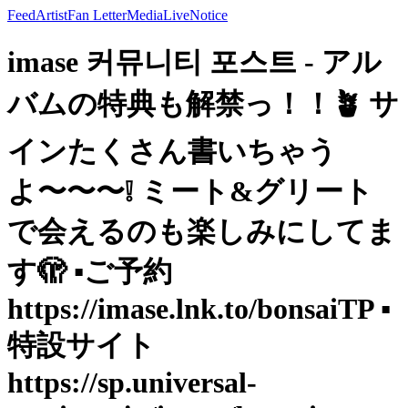
Feed
Artist
Fan Letter
Media
Live
Notice
imase 커뮤니티 포스트 - アル
バムの特典も解禁っ！！🪴 サ
インたくさん書いちゃう
よ〜〜〜❕ ミート&グリート
で会えるのも楽しみにしてま
す🫣 ▪️ご予約
https://imase.lnk.to/bonsaiTP ▪️
特設サイト
https://sp.universal-