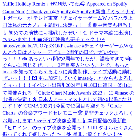
Yaffle Holiday Remix」ぜひ聴いてね🎧 Appeared on Spotify
Camp Nou!;) Thank you @Spotify @SpotifyJP
新曲「ミッドナイ
トガール」が テレビ東京『チェイサーゲームW パワハラ上
司は私の元カノ』 主題歌に決定っ！！✌️ 劇中音楽も担当！
🎸 初めての演技にも挑戦したぜい！💪 ドラマ本編に出演し
ちゃいます！👨‍💼 SPOT映像も要チェック！👀
https://youtu.be/7UO7p3XQkPk #imase #チェイサーゲームW
な
んと今日はメジャーデビュー2周年の日でございやす
っ！！！🍰 あっという間の2周年でしたが、濃密すぎて5年
ぐらいに感じるぜ、、、 3年目突入ということで、もっと
imaseを知ってもらえるように楽曲制作、ライブ活動に励む
ぜいっ！！！🙌 更に加速していくimaseをこれからもよろし
くぅっ！！！
イベント出演🎙 2024年1月10日に韓国・釜山に
て開催される 「Circle Chart Music Awards 2023」 に #imase の
出演が決定！🕺 日本人アーティストとして初の出演になり
ます！🎊 'CCMA 2023'は今回で13回目を迎える『Circle
Chart』の音楽アワードセレモニー🏆 是非チェックよろしく
お願いします！👀
ライブ映像公開！🎸 本日配信の最新曲
「ヒロイン」のライブ映像を公開っ！！🦸‍♀️ タオルたくさん
振ってくれて嬉しかった〜！🫶 是非ご覧ください！👀