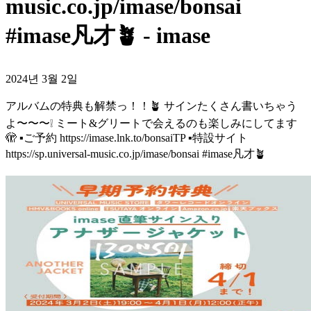
music.co.jp/imase/bonsai
#imase凡才🪴 - imase
2024년 3월 2일
アルバムの特典も解禁っ！！🪴 サインたくさん書いちゃう
よ〜〜〜❕ ミート&グリートで会えるのも楽しみにしてます
🫣 ▪️ご予約 https://imase.lnk.to/bonsaiTP ▪️特設サイト
https://sp.universal-music.co.jp/imase/bonsai #imase凡才🪴