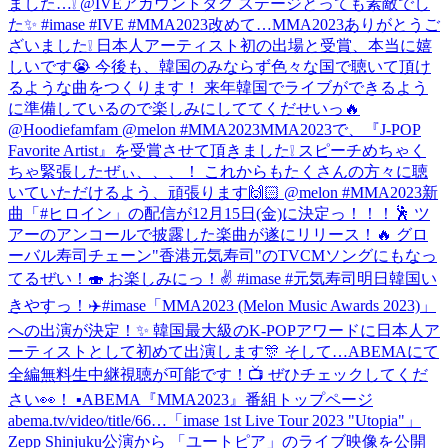
ました…❕ @IVEアカウントタグ ステージとっても素敵でし
た✨ #imase #IVE #MMA2023
改めて…MMA2023ありがとうご
ざいました❕ 日本人アーティスト初の出場と受賞、本当に嬉
しいです😭 今後も、韓国のみならず色々な国で聴いて頂け
るような曲をつくります！ 来年韓国でライブができるよう
に準備しているので楽しみにしててくだせいっ🔥
@Hoodiefamfam @melon #MMA2023
MMA2023で、『J-POP
Favorite Artist』を受賞させて頂きました❕ スピーチめちゃく
ちゃ緊張したぜぃ、、、！ これからもたくさんの方々に聴
いていただけるよう、頑張ります🙌🏻 @melon #MMA2023
新
曲「#ヒロイン」の配信が12月15日(金)に決定っ！！！🕺 ツ
アーのアンコールで披露した楽曲が遂にリリース！🔥 グロ
ーバル寿司チェーン"香港元気寿司"のTVCMソングにもなっ
てるぜい！🍣 お楽しみにっ！✌️ #imase #元気寿司
明日韓国い
きやすっ！✈️
#imase「MMA2023 (Melon Music Awards 2023)」
への出演が決定！✨ 韓国最大級のK-POPアワードに日本人ア
ーティストとして初めて出演します🎊 そして…ABEMAにて
全編無料生中継視聴が可能です！📺 ぜひチェックしてくだ
さい👀！ ▪︎ABEMA『MMA2023』番組トップページ
abema.tv/video/title/66…
「imase 1st Live Tour 2023 "Utopia"」
Zepp Shinjuku公演から 「ユートピア」のライブ映像を公開