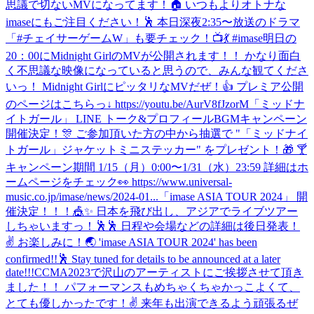
思議で切ないMVになってます！🏠 いつもよりオトナな
imaseにもご注目ください！🕺 本日深夜2:35〜放送のドラマ
「#チェイサーゲームW」も要チェック！📺💃 #imase
明日の
20：00にMidnight GirlのMVが公開されます！！ かなり面白
く不思議な映像になっていると思うので、みんな観てくださ
いっ！ Midnight GirlにピッタリなMVだぜ！👍 プレミア公開
のページはこちらっ↓ https://youtu.be/AurV8fJzorM
「ミッドナ
イトガール」 LINE トーク&プロフィールBGMキャンペーン
開催決定！🎊 ご参加頂いた方の中から抽選で "「ミッドナイ
トガール」ジャケットミニステッカー" をプレゼント！🎁 🍸
キャンペーン期間 1/15（月）0:00〜1/31（水）23:59 詳細はホ
ームページをチェック👀 https://www.universal-
music.co.jp/imase/news/2024-01...
「imase ASIA TOUR 2024」 開
催決定！！！🎪✨ 日本を飛び出し、アジアでライブツアー
しちゃいますっ！🕺🕺 日程や会場などの詳細は後日発表！
✌️ お楽しみに！🌏 'imase ASIA TOUR 2024' has been
confirmed!!🕺 Stay tuned for details to be announced at a later
date!!!
CCMA2023で沢山のアーティストにご挨拶させて頂き
ました！！ パフォーマンスもめちゃくちゃかっこよくて、
とても優しかったです！✌️ 来年も出演できるよう頑張るぜ