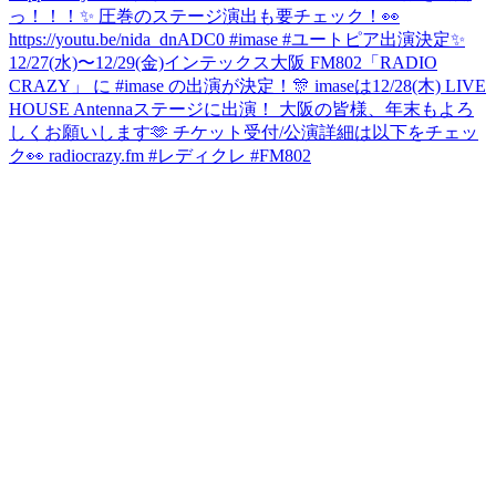
っ！！！✨ 圧巻のステージ演出も要チェック！👀
https://youtu.be/nida_dnADC0 #imase #ユートピア
出演決定✨
12/27(水)〜12/29(金)インテックス大阪 FM802「RADIO
CRAZY」 に #imase の出演が決定！🎊 imaseは12/28(木) LIVE
HOUSE Antennaステージに出演！ 大阪の皆様、年末もよろ
しくお願いします🫶 チケット受付/公演詳細は以下をチェッ
ク👀 radiocrazy.fm #レディクレ #FM802