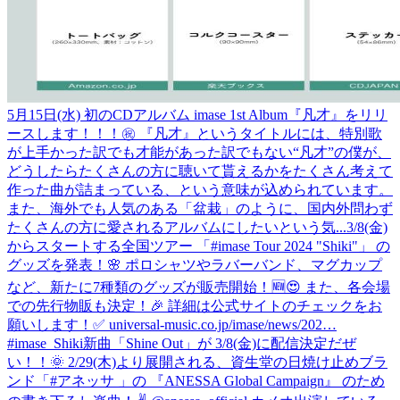
5月15日(水) 初のCDアルバム imase 1st Album『凡才』をリリ
ースします！！！㊗ 『凡才』というタイトルには、特別歌
が上手かった訳でも才能があった訳でもない“凡才”の僕が、
どうしたらたくさんの方に聴いて貰えるかをたくさん考えて
作った曲が詰まっている、という意味が込められています。
また、海外でも人気のある「盆栽」のように、国内外問わず
たくさんの方に愛されるアルバムにしたいという気...
3/8(金)
からスタートする全国ツアー 「#imase Tour 2024 "Shiki"」 の
グッズを発表！🌸 ポロシャツやラバーバンド、マグカップ
など、新たに7種類のグッズが販売開始！🆕😍 また、各会場
での先行物販も決定！🎉 詳細は公式サイトのチェックをお
願いします！✅ universal-music.co.jp/imase/news/202…
#imase_Shiki
新曲「Shine Out」が 3/8(金)に配信決定だぜ
い！！🌞 2/29(木)より展開される、資生堂の日焼け止めブラ
ンド「#アネッサ 」の 『ANESSA Global Campaign』 のため