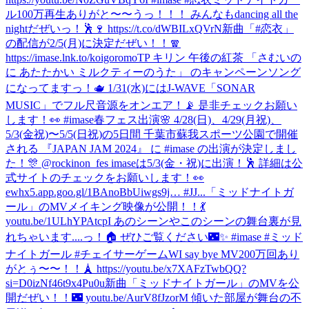
ル100万再生ありがと〜〜うっ！！！ みんなもdancing all the
nightだぜいっ！🕺🍷 https://t.co/dWBILxQVrN
新曲「#恋衣」
の配信が2/5(月)に決定だぜい！！🧣
https://imase.lnk.to/koigoromoTP キリン 午後の紅茶 「さむいの
に あたたかい ミルクティーのうた」 のキャンペーンソング
になってますっ！🫖 1/31(水)にはJ-WAVE「SONAR
MUSIC」でフル尺音源をオンエア！📡 是非チェックお願い
します！👀 #imase
春フェス出演🌸 4/28(日)、4/29(月祝)、
5/3(金祝)〜5/5(日祝)の5日間 千葉市蘇我スポーツ公園で開催
される 『JAPAN JAM 2024』 に #imase の出演が決定しまし
た！🎊 @rockinon_fes imaseは5/3(金・祝)に出演！🕺 詳細は公
式サイトのチェックをお願いします！👀
ewhx5.app.goo.gl/1BAnoBbUiwgs9j… #JJ...
「ミッドナイトガ
ール」のMVメイキング映像が公開！！💃
youtu.be/1ULhYPAtcpI あのシーンやこのシーンの舞台裏が見
れちゃいます....っ！🏠 ぜひご覧ください🌃✨ #imase #ミッド
ナイトガール #チェイサーゲームW
I say bye MV200万回あり
がとぅ〜〜！！🗼 https://youtu.be/x7XAFzTwbQQ?
si=D0izNf46t9x4Pu0u
新曲「ミッドナイトガール」のMVを公
開だぜい！！🌃 youtu.be/AurV8fJzorM 傾いた部屋が舞台の不