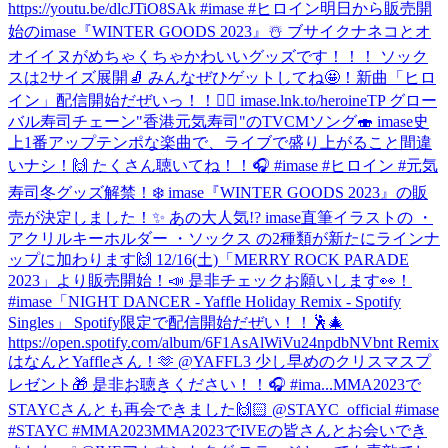
https://youtu.be/dlcJTiO8SAk #imase #ヒロイン
明日から販売開
始のimase『WINTER GOODS 2023』☃️ ブサイクナネコとオ
オイイヌがめちゃくちゃかわいいグッズです！！！ ソック
スは2サイズ展開🧦 みんなぜひゲットしてね🤩！
新曲「ヒロ
イン」配信開始だぜいっ！！🦸‍♀️ imase.lnk.to/heroineTP グロー
バル寿司チェーン"香港元気寿司"のTVCMソング🍣 imase史
上1番アップテンポな楽曲で、ライブで盛り上がること間違
いナシ！🙌 たくさん聴いてね！！🎧 #imase #ヒロイン #元気
寿司
冬グッズ解禁！❄️ imase『WINTER GOODS 2023』の販
売が決定しました！✨ あの大人気!? imase直筆イラストの ・
アクリルキーホルダー ・ソックス の2種類が新たにラインナ
ップに加わります🙌 12/16(土)「MERRY ROCK PARADE
2023」より販売開始！📣 是非チェックお願いします👀！
#imase
「NIGHT DANCER - Yaffle Holiday Remix - Spotify
Singles」 Spotify限定で配信開始だぜい！！🕺🎄
https://open.spotify.com/album/6F1AsAlWiVu24npdbNVbnt Remix
はなんとYaffleさん！🫶 @YAFFL3 少し早めのクリスマスプ
レゼント🎁 是非お聴きください！！🎧 #ima...
MMA2023で
STAYCさんとも再会できました🙌🏻 @STAYC_official #imase
#STAYC #MMA2023
MMA2023でIVEの皆さんとお会いでき