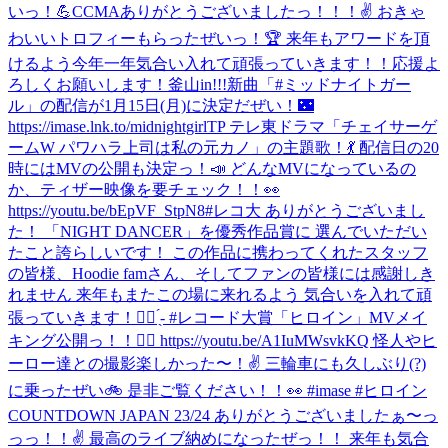
いっ！💪
CCMAありがとうございましたっ！！！✌️ おきゃ
わいいトロフィーもらったぜいっ！🏆 来年もアワードを頂
けるよう今年一年気合い入れて頑張っていきます！！応援よ
ろしくお願いします！
釜山in!!!
新曲「#ミッドナイトガー
ル」の配信が1月15日(月)に決定だぜい！🌃
https://imase.lnk.to/midnightgirlTP テレ東ドラマ「チェイサーゲ
ームW パワハラ上司は私の元カノ」の主題歌！💃 配信日の20
時にはMVの公開も決定っ！📣 どんなMVになっているの
か、ティザー映像を要チェック！！👀
https://youtu.be/bEpVF_StpN8
#レコ大 ありがとうございまし
た！ 「NIGHT DANCER」を優秀作品賞に 選んでいただい
たこと誇らしいです！ この作品に携わってくれたスタッフ
の皆様、Hoodie famさん、そしてファンの皆様には感謝しき
れません 来年もまたこの場に来れるよう 気合いを入れて頑
張っていきます！✊🏻 ̖́- #レコード大賞
「ヒロイン」MVメイ
キング公開っ！！🦸‍♀️ https://youtu.be/A1IuMWsvkKQ 怪人やヒ
ーロー達との撮影楽しかった〜！✌️ 三輪車にも久しぶり(?)
に乗ったぜい🚲 是非ご覧ください！！👀 #imase #ヒロイン
COUNTDOWN JAPAN 23/24 ありがとうございましたぁ〜っ
っっ！！✌️ 最高のライブ納めになったぜっ！！ 来年も気合