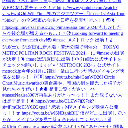
の書き下ろし楽曲！✌️ @anessa_official カメオ出演している
WEBCMも要チェック！✅ https://www.youtube.com/watch?
v=wFwnGJd-Wfc #im...
初のアジアツアー 「imase 1st Asia Tour
“Shiki”」 の全5都市の会場と日程を発表だぜい！！🌏🕺
https://sp.universal-music.co.jp/imase/asia-tour-2024/ もしかした
ら今後会場が増えるかも…！？🤐 Looking forward to meeting
everyone from each city!🌏 #imase...
#メトロック 出演！🎸
5/18(土)、5/19(日)に新木場・若洲公園で開催の 「TOKYO
METROPOLITAN ROCK FESTIVAL 2024」 に #imase の出演
が決定！🕺 imaseは5/19(日)に出演！🥁 詳細は公式サイトを
チェックお願いします✅ ▪︎「METROCK 2024」公式サイト
metrock.jp
今年の1月に韓国・釜山に行った時のメイキング映
像を公開っ！！🇰🇷 https://youtu.be/mh4GauWD26I Circle
Chart Music Awardsの舞台裏や、韓国の街を観光した様子が
見れちゃうぜい！🕺🪩 是非ご覧ください！👀
#imase
Nagisa800万再生ありがとぅ〜っ！！ まだ観てない人
は是非是非！🕺 https://youtu.be/CLZW7ijX7ek?
si=lFmClqE3Y6ZQxpgI
「恋衣」MVメイキング映像を公開
っ！！🧣 https://youtu.be/wI6NBgnkBlU 僕がどこに出演してい
たか、メイキングを見て答え合わせしてください！✌️
@Kirin_Company #imase #恋衣 #さむいのにあたたかい #櫻坂