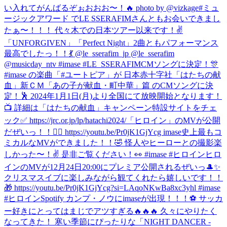
い入れてがんばるぞぉおおお〜！🔥 photo by @vizkage
#ミュ
ージックアワード でLE SSERAFIMさんともお会いできまし
たぁ〜！！！ 代々木での日本ツアー以来です！✌️
「UNFORGIVEN」「Perfect Night」2曲ともパフォーマンス
最高でしたっ！！💃 @le_sserafim_jp @le_sserafim
@musicday_ntv #imase #LE_SSERAFIM
CMソングに決定！🎊
#imase の楽曲「#ユートピア」が 日本赤十字社「はたちの献
血」新ＣＭ「あの子が献血・町中華」篇 のCMソングに決
定！🕺 2024年1月1日(月)より全国にて放映開始となります！
📺 詳細は「はたちの献血」キャンペーン特設サイトをチェ
ック✅ https://jrc.or.jp/lp/hatachi2024/
「ヒロイン」のMVが公開
だぜいっ！！🦸‍♀️ https://youtu.be/Pr0jK1GjYcg imase史上最もコ
ミカルなMVができました！！🤣 怪人やヒーローとの撮影楽
しかった〜！✌️ 是非ご覧ください！👀 #imase #ヒロイン
ヒロ
インのMVが12月24日20:00にプレミア公開されるぜいっ🎩✨
クリスマスイブに楽しみながら観てくれたら嬉しいです！！
🎁 https://youtu.be/Pr0jK1GjYcg?si=LAqoNKwBa8xc3yhl #imase
#ヒロイン
Spotify カンプ・ノウにimaseが出現！！！⚽️ サッカ
ー好きにとってはまじでアツすぎる🔥🔥🔥 久々にやりたく
なってきた！ 寒い季節にぴったりな「NIGHT DANCER -