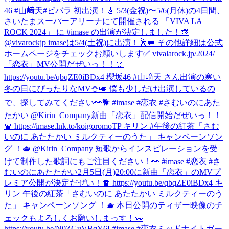
46 #山﨑天
#ビバラ 初出演！🎸 5/3(金祝)〜5/6(月休)の4日間、
さいたまスーパーアリーナにて開催される 「VIVA LA
ROCK 2024」 に #imase の出演が決定しました！🎊
@vivarockjp imaseは5/4(土祝)に出演！🕺🪩 その他詳細は公式
ホームページをチェックお願いします✅ vivalarock.jp/2024/
「恋衣」MV公開だぜいっ！！🧣
https://youtu.be/qbqZE0iBDx4 櫻坂46 #山﨑天 さん出演の寒い
冬の日にぴったりなMV⛄️🎺 僕も少しだけ出演しているの
で、探してみてください👀🐕 #imase #恋衣 #さむいのにあた
たかい @Kirin_Company
新曲「恋衣」配信開始だぜいっ！！
🧣 https://imase.lnk.to/koigoromoTP キリン #午後の紅茶「さむ
いのに あたたかい ミルクティーのうた」 キャンペーンソン
グ ！🫖 @Kirin_Company 短歌からインスピレーションを受
けて制作した歌詞にもご注目ください！👀 #imase #恋衣 #さ
むいのにあたたかい
2月5日(月)20:00に新曲「恋衣」のMVプ
レミア公開が決定だぜい！🧣 https://youtu.be/qbqZE0iBDx4 キ
リン 午後の紅茶「さむいのに あたたかい ミルクティーのう
た」 キャンペーンソング ！🫖 本日公開のティザー映像のチ
ェックもよろしくお願いしまっす！👀
https://youtu.be/N0ZGuVBqY6I #imase #恋衣
ミッドナイトガー