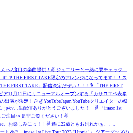
 LE SSEARAFIMさんへ2度目の楽曲提供！✌️ ジュエリーと一緒に要チェック！
topia_tftTP THE FIRST TAKE限定のアレンジになってます！！ス
m THE FIRST TAKE」配信決定だぜい！！！🎙 「THE FIRST
トピア
11月11日にリニューアルオープンする「カサロエベ表参
#imase の出演が決定！🎉 @YouTubeJapan YouTubeクリエイターの祭
jp/ev…
生配信ありがとうございました！！✌️ 「imase 1st
ダンスにもご注目👀 是非ご覧ください！✌️
のimase、お楽しみにっ！！✌️ 遂に22歳ともお別れかぁ。。。
ト🎉/// 「imase 1st Live Tour 2023 "Utopia"」 ツアーグッズの