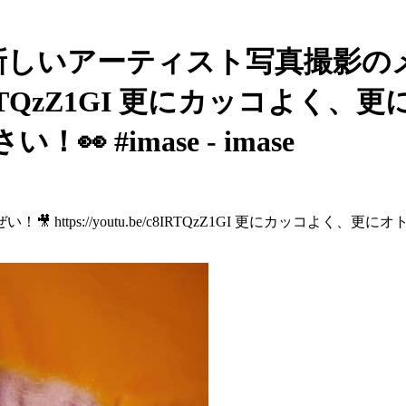
ad imase - 新しいアーティスト
.be/c8IRTQzZ1GI 更にカッ
 #imase - imase
ttps://youtu.be/c8IRTQzZ1GI 更にカッコよく