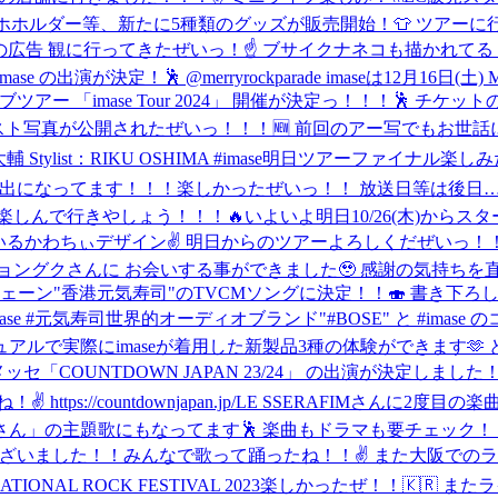
マホホルダー等、新たに5種類のグッズが販売開始！👕 ツアー
広告 観に行ってきたぜいっ！☝️ ブサイクナネコも描かれて
ase の出演が決定！🕺 @merryrockparade imaseは12月1
 「imase Tour 2024」 開催が決定っ！！！🕺 チケットの先行受付は本日
ト写真が公開されたぜいっ！！！🆕 前回のアー写でもお世話
ylist：RIKU OSHIMA #imase
明日ツアーファイナル楽しみだ
公開収録🌏 素敵な演出になってます！！！楽しかったぜいっ！！ 放送日等は後
楽しんで行きやしょう！！！🔥
いよいよ明日10/26(木)からスタートの「
わちぃデザイン✌ 明日からのツアーよろしくだぜいっ！！ #imas
 ジョングクさんに お会いする事ができました🥹 感謝の気持ち
ェーン"香港元気寿司"のTVCMソングに決定！！🍣 書き下ろ
mase #元気寿司
世界的オーディオブランド"#BOSE" と #imas
ルで実際にimaseが着用した新製品3種の体験ができます🫶
(日)幕張メッセ「COUNTDOWN JAPAN 23/24」 の出演が決
//countdownjapan.jp/
LE SSERAFIMさんに2度目
の主題歌にもなってます🕺 楽曲もドラマも要チェック！ https://www.n
とうございました！！みんなで歌って踊ったね！！✌️ また大阪で
NATIONAL ROCK FESTIVAL 2023楽しかったぜ！！🇰🇷 ま