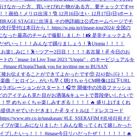
に行けなかった方、買いそびれた物がある方、要チェックです👀
る！！画伯！
メリロ出演！🎅 12月16日(土)・12月17日(日)ポート
6日(土) MIRAGE STAGEに出演🎸 その他詳細は公式ホームページでチ
から！ https://w.pia.jp/t/imase-tour2024/ 全国の
になった最高のチームで撮影しました！📸 是非チェックよろ
ぜいっ！！！みんなで踊りましょう！🕺Utopia！！！！
日…お楽しみに！🕺✨
ツアー2日目！！！！名古屋！✌️ 今日のお
imase 1st Live Tour 2023 "Utopia"」のキービジュアルを
e #Utopia
Thank you for inviting me to BUSAN
を直接お伝えすることができてよかったです🥺 감사합니다！！！
し楽曲「ヒロイン」がいち早く聴けちゃうCM映像は以下URL
e のコラボレーションがスタート！🎧🎊 開催中の渋谷ファッショ
 どのアイテムも見た目がお洒落&キュートで普段使いしたいで
定しました！！🎊 めちゃくちゃ楽しみすぎる！！！！🔥 盛り上げまくれ
の楽曲提供させていただきました✌️ タイトルは「ドレスコード
tv.co.jp/tanakasan/ #LE_SSERAFIM #르세라핌 #ド
のライブが楽しみになりました！
みんな歌ってくれて嬉しかった
たライブしたいっ！！！ #imase
今日リハだったぜ！！！！！！🔥