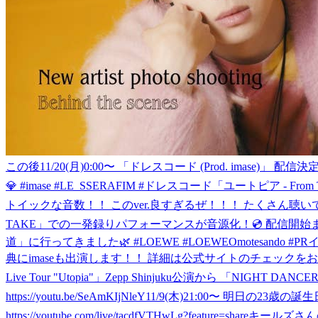
この後11/20(月)0:00〜 「ドレスコード (Prod. imase)」 配信決
💎 #imase #LE_SSERAFIM #ドレスコード
「ユートピア - From 
トイックな音数！！ このver.良すぎるぜ！！！ たくさん聴いてね！
TAKE」での一発録りパフォーマンスが音源化！💿 配信開始までお楽しみに！✌️ h
道」に行ってきました🌿 #LOEWE #LOEWEOmotesando #PR
イ
典にimaseも出演します！！ 詳細は公式サイトのチェックをお願いします🫶 ◼️
Live Tour "Utopia"」Zepp Shinjuku公演から 「NI
https://youtu.be/SeAmKIjNleY
11/9(木)21:00〜 明日の23
https://youtube.com/live/tacdfVTHwLg?feature=share
キールズさん