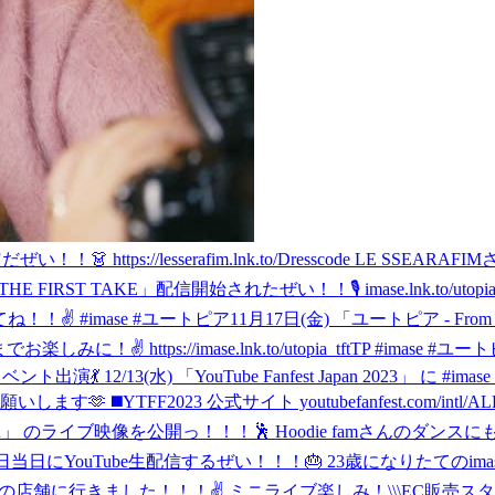
定だぜい！！👗 https://lesserafim.lnk.to/Dresscode
THE FIRST TAKE」配信開始されたぜい！！🎙 imase.lnk.to/u
！✌️ #imase #ユートピア
11月17日(金) 「ユートピア - Fro
ttps://imase.lnk.to/utopia_tftTP #imase #ユー
ベント出演💃 12/13(水) 「YouTube Fanfest Japan 2023」 に 
YTFF2023 公式サイト youtubefanfest.com/intl/ALL_
GHT DANCER」 のライブ映像を公開っ！！！🕺 Hoodie famさんの
歳の誕生日当日にYouTube生配信するぜい！！！🎂 23歳になりたて
の店舗に行きました！！！✌️ ミニライブ楽しみ！
\\\EC販売スター