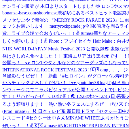
オンライン販売が 本日よりスタートしました🫶 ロンTやス
bonanza-base.com/shop/imase
渋谷駅にあるベストヒット歌謡祭の
メッセなごやで開催の 『MERRY ROCK PARADE 2023』に #im
ェックお願いします！ merryrockparade.jp
全国8箇所を周るライブツアー
皆、ライブ会場で会おうぜいっ！！✌️ #imase
新たなアーティス
しくお願いします！✌️ Photo：フジイセイヤ Hair Make：向井大輔 St
NHK WORLD-JAPAN Music Festival 2023 
昼はきしめん食べました！！ 東海エリアはほぼ地元です！！
公開っ！！👀 ロンTやタオルなどのツアーグッズにもなっているか
INTERNATIONAL ROCK FESTIVAL 2023 !!🇰🇷
omg、、、
🫶
撮影なうだぜ！！！
新曲「#ヒロイン」がグローバル寿司チ
からチェックよろしくだぜい！！👀 youtu.be/3RfnagTpkbA #i
ンウィークにてコラボビジュアルが公開！イベントではビジュア
す！！
リハだったぜ！
CDJ出演！🌏 12/28(木)〜12/31
るよう頑張ります！！熱い熱い冬フェスにするぜ！ ぜひ来てね！✌️ https:
(Prod. imase)」 👗 日本テレビ系 新日曜ドラマ「セクシー田中さん」
レスコード #セクシー田中さん
MINAMI WHEELありが
ぜいっ！！！✌️🇰🇷 #imase #NIGHTDANCER
BUSAN INTER