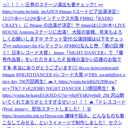
っ！！！✨ 圧巻のステージ演出も要チェック！👀
https://youtu.be/nida_dnADC0 #imase #ユートピア
出演決定✨
12/27(水)〜12/29(金)インテックス大阪 FM802「RADIO
CRAZY」 に #imase の出演が決定！🎊 imaseは12/28(木) LIVE
HOUSE Antennaステージに出演！ 大阪の皆様、年末もよろ
しくお願いします🫶 チケット受付/公演詳細は以下をチェッ
ク👀 radiocrazy.fm #レディクレ #FM802
なんと😳 「第65回 輝
く！日本レコード大賞」 imase「NIGHT DANCER」で 「優
秀作品賞」をいただきました✌️ 皆様の温かい応援のお陰で
す🕺 本当にありがとうございます❤️‍🔥 tbs.co.jp/recordaward/
#imase #NIGHTDANCER #レコード大賞 @TBS_awards
Have a
nice day 700万回再生！🚗🚶 https://youtu.be/pRlzN2I9Knw?
si=y7TK7-VvE2Jf38Ej NIGHT DANCER 1.5億回再生！🕺
https://youtu.be/kagoEGKHZvU?si=v8aNYhKlye6g8_2M 沢山聴
いてくれてありがとうすぎるぜいっ！！！🔥
「ドレスコード
(Prod. imase)」 配信スタートしました！！👗
https://lesserafim.lnk.to/Dresscode 嫌味や妬み、どんなものも着
こなしてみせる、というイメージで制作しました！ セクシ