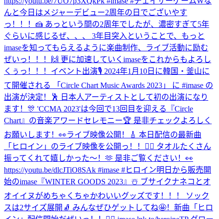
https://youtu.be/7UO7p3XQkPk #imase #チェイサーゲームW
な
んと今日はメジャーデビュー2周年の日でございやす
っ！！！🍰 あっという間の2周年でしたが、濃密すぎて5年
ぐらいに感じるぜ、、、 3年目突入ということで、もっと
imaseを知ってもらえるように楽曲制作、ライブ活動に励む
ぜいっ！！！🙌 更に加速していくimaseをこれからもよろし
くぅっ！！！
イベント出演🎙 2024年1月10日に韓国・釜山に
て開催される 「Circle Chart Music Awards 2023」 に #imase の
出演が決定！🕺 日本人アーティストとして初の出演になり
ます！🎊 'CCMA 2023'は今回で13回目を迎える『Circle
Chart』の音楽アワードセレモニー🏆 是非チェックよろしく
お願いします！👀
ライブ映像公開！🎸 本日配信の最新曲
「ヒロイン」のライブ映像を公開っ！！🦸‍♀️ タオルたくさん
振ってくれて嬉しかった〜！🫶 是非ご覧ください！👀
https://youtu.be/dlcJTiO8SAk #imase #ヒロイン
明日から販売開
始のimase『WINTER GOODS 2023』☃️ ブサイクナネコとオ
オイイヌがめちゃくちゃかわいいグッズです！！！ ソック
スは2サイズ展開🧦 みんなぜひゲットしてね🤩！
新曲「ヒロ