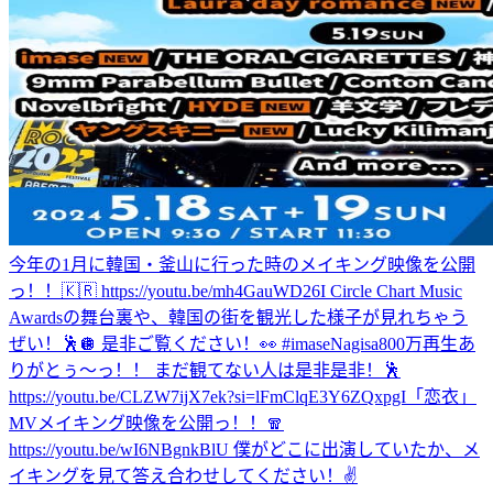
今年の1月に韓国・釜山に行った時のメイキング映像を公開
っ！！🇰🇷 https://youtu.be/mh4GauWD26I Circle Chart Music
Awardsの舞台裏や、韓国の街を観光した様子が見れちゃう
ぜい！🕺🪩 是非ご覧ください！👀 #imase
Nagisa800万再生あ
りがとぅ〜っ！！ まだ観てない人は是非是非！🕺
https://youtu.be/CLZW7ijX7ek?si=lFmClqE3Y6ZQxpgI
「恋衣」
MVメイキング映像を公開っ！！🧣
https://youtu.be/wI6NBgnkBlU 僕がどこに出演していたか、メ
イキングを見て答え合わせしてください！✌️