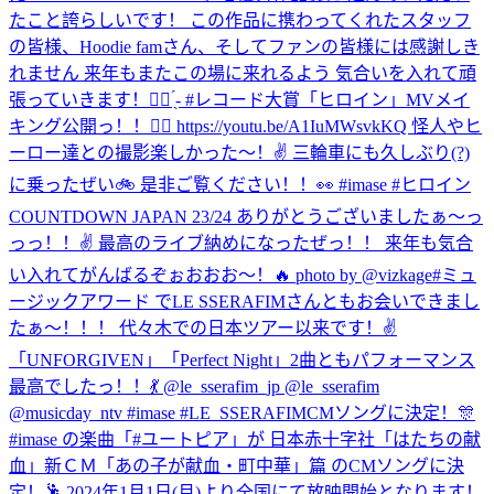
たこと誇らしいです！ この作品に携わってくれたスタッフ
の皆様、Hoodie famさん、そしてファンの皆様には感謝しき
れません 来年もまたこの場に来れるよう 気合いを入れて頑
張っていきます！✊🏻 ̖́- #レコード大賞
「ヒロイン」MVメイ
キング公開っ！！🦸‍♀️ https://youtu.be/A1IuMWsvkKQ 怪人やヒ
ーロー達との撮影楽しかった〜！✌️ 三輪車にも久しぶり(?)
に乗ったぜい🚲 是非ご覧ください！！👀 #imase #ヒロイン
COUNTDOWN JAPAN 23/24 ありがとうございましたぁ〜っ
っっ！！✌️ 最高のライブ納めになったぜっ！！ 来年も気合
い入れてがんばるぞぉおおお〜！🔥 photo by @vizkage
#ミュ
ージックアワード でLE SSERAFIMさんともお会いできまし
たぁ〜！！！ 代々木での日本ツアー以来です！✌️
「UNFORGIVEN」「Perfect Night」2曲ともパフォーマンス
最高でしたっ！！💃 @le_sserafim_jp @le_sserafim
@musicday_ntv #imase #LE_SSERAFIM
CMソングに決定！🎊
#imase の楽曲「#ユートピア」が 日本赤十字社「はたちの献
血」新ＣＭ「あの子が献血・町中華」篇 のCMソングに決
定！🕺 2024年1月1日(月)より全国にて放映開始となります！