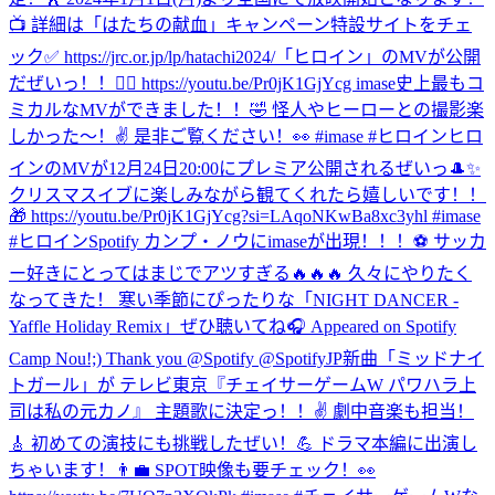
📺 詳細は「はたちの献血」キャンペーン特設サイトをチェ
ック✅ https://jrc.or.jp/lp/hatachi2024/
「ヒロイン」のMVが公開
だぜいっ！！🦸‍♀️ https://youtu.be/Pr0jK1GjYcg imase史上最もコ
ミカルなMVができました！！🤣 怪人やヒーローとの撮影楽
しかった〜！✌️ 是非ご覧ください！👀 #imase #ヒロイン
ヒロ
インのMVが12月24日20:00にプレミア公開されるぜいっ🎩✨
クリスマスイブに楽しみながら観てくれたら嬉しいです！！
🎁 https://youtu.be/Pr0jK1GjYcg?si=LAqoNKwBa8xc3yhl #imase
#ヒロイン
Spotify カンプ・ノウにimaseが出現！！！⚽️ サッカ
ー好きにとってはまじでアツすぎる🔥🔥🔥 久々にやりたく
なってきた！ 寒い季節にぴったりな「NIGHT DANCER -
Yaffle Holiday Remix」ぜひ聴いてね🎧 Appeared on Spotify
Camp Nou!;) Thank you @Spotify @SpotifyJP
新曲「ミッドナイ
トガール」が テレビ東京『チェイサーゲームW パワハラ上
司は私の元カノ』 主題歌に決定っ！！✌️ 劇中音楽も担当！
🎸 初めての演技にも挑戦したぜい！💪 ドラマ本編に出演し
ちゃいます！👨‍💼 SPOT映像も要チェック！👀