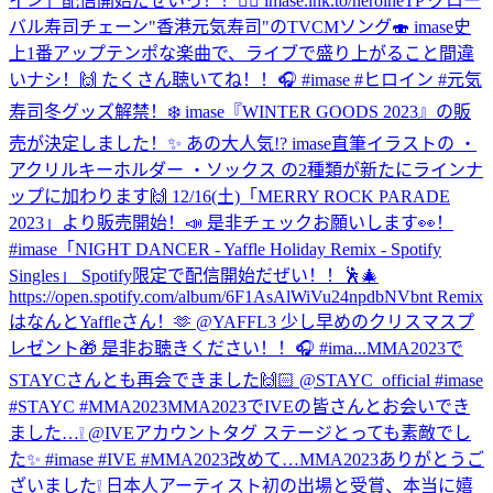
イン」配信開始だぜいっ！！🦸‍♀️ imase.lnk.to/heroineTP グロー
バル寿司チェーン"香港元気寿司"のTVCMソング🍣 imase史
上1番アップテンポな楽曲で、ライブで盛り上がること間違
いナシ！🙌 たくさん聴いてね！！🎧 #imase #ヒロイン #元気
寿司
冬グッズ解禁！❄️ imase『WINTER GOODS 2023』の販
売が決定しました！✨ あの大人気!? imase直筆イラストの ・
アクリルキーホルダー ・ソックス の2種類が新たにラインナ
ップに加わります🙌 12/16(土)「MERRY ROCK PARADE
2023」より販売開始！📣 是非チェックお願いします👀！
#imase
「NIGHT DANCER - Yaffle Holiday Remix - Spotify
Singles」 Spotify限定で配信開始だぜい！！🕺🎄
https://open.spotify.com/album/6F1AsAlWiVu24npdbNVbnt Remix
はなんとYaffleさん！🫶 @YAFFL3 少し早めのクリスマスプ
レゼント🎁 是非お聴きください！！🎧 #ima...
MMA2023で
STAYCさんとも再会できました🙌🏻 @STAYC_official #imase
#STAYC #MMA2023
MMA2023でIVEの皆さんとお会いでき
ました…❕ @IVEアカウントタグ ステージとっても素敵でし
た✨ #imase #IVE #MMA2023
改めて…MMA2023ありがとうご
ざいました❕ 日本人アーティスト初の出場と受賞、本当に嬉