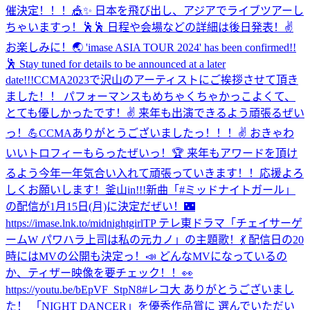
催決定！！！🎪✨ 日本を飛び出し、アジアでライブツアーし
ちゃいますっ！🕺🕺 日程や会場などの詳細は後日発表！✌️
お楽しみに！🌏 'imase ASIA TOUR 2024' has been confirmed!!
🕺 Stay tuned for details to be announced at a later
date!!!
CCMA2023で沢山のアーティストにご挨拶させて頂き
ました！！ パフォーマンスもめちゃくちゃかっこよくて、
とても優しかったです！✌️ 来年も出演できるよう頑張るぜい
っ！💪
CCMAありがとうございましたっ！！！✌️ おきゃわ
いいトロフィーもらったぜいっ！🏆 来年もアワードを頂け
るよう今年一年気合い入れて頑張っていきます！！応援よろ
しくお願いします！
釜山in!!!
新曲「#ミッドナイトガール」
の配信が1月15日(月)に決定だぜい！🌃
https://imase.lnk.to/midnightgirlTP テレ東ドラマ「チェイサーゲ
ームW パワハラ上司は私の元カノ」の主題歌！💃 配信日の20
時にはMVの公開も決定っ！📣 どんなMVになっているの
か、ティザー映像を要チェック！！👀
https://youtu.be/bEpVF_StpN8
#レコ大 ありがとうございまし
た！ 「NIGHT DANCER」を優秀作品賞に 選んでいただい