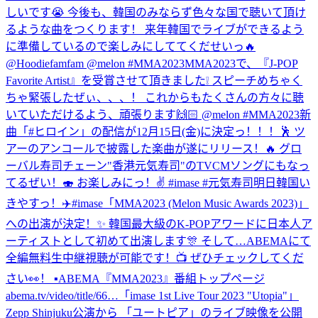
しいです😭 今後も、韓国のみならず色々な国で聴いて頂け
るような曲をつくります！ 来年韓国でライブができるよう
に準備しているので楽しみにしててくだせいっ🔥
@Hoodiefamfam @melon #MMA2023
MMA2023で、『J-POP
Favorite Artist』を受賞させて頂きました❕ スピーチめちゃく
ちゃ緊張したぜぃ、、、！ これからもたくさんの方々に聴
いていただけるよう、頑張ります🙌🏻 @melon #MMA2023
新
曲「#ヒロイン」の配信が12月15日(金)に決定っ！！！🕺 ツ
アーのアンコールで披露した楽曲が遂にリリース！🔥 グロ
ーバル寿司チェーン"香港元気寿司"のTVCMソングにもなっ
てるぜい！🍣 お楽しみにっ！✌️ #imase #元気寿司
明日韓国い
きやすっ！✈️
#imase「MMA2023 (Melon Music Awards 2023)」
への出演が決定！✨ 韓国最大級のK-POPアワードに日本人ア
ーティストとして初めて出演します🎊 そして…ABEMAにて
全編無料生中継視聴が可能です！📺 ぜひチェックしてくだ
さい👀！ ▪︎ABEMA『MMA2023』番組トップページ
abema.tv/video/title/66…
「imase 1st Live Tour 2023 "Utopia"」
Zepp Shinjuku公演から 「ユートピア」のライブ映像を公開