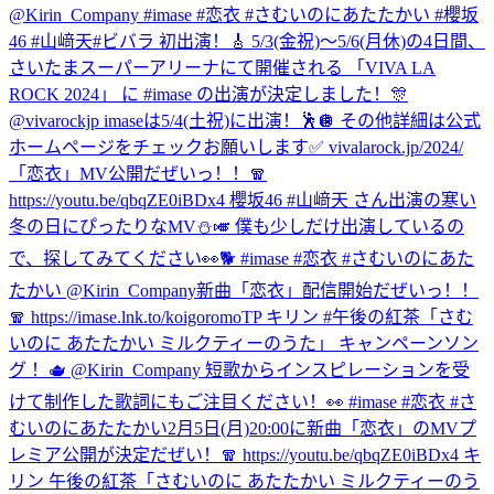
@Kirin_Company #imase #恋衣 #さむいのにあたたかい #櫻坂
46 #山﨑天
#ビバラ 初出演！🎸 5/3(金祝)〜5/6(月休)の4日間、
さいたまスーパーアリーナにて開催される 「VIVA LA
ROCK 2024」 に #imase の出演が決定しました！🎊
@vivarockjp imaseは5/4(土祝)に出演！🕺🪩 その他詳細は公式
ホームページをチェックお願いします✅ vivalarock.jp/2024/
「恋衣」MV公開だぜいっ！！🧣
https://youtu.be/qbqZE0iBDx4 櫻坂46 #山﨑天 さん出演の寒い
冬の日にぴったりなMV⛄️🎺 僕も少しだけ出演しているの
で、探してみてください👀🐕 #imase #恋衣 #さむいのにあた
たかい @Kirin_Company
新曲「恋衣」配信開始だぜいっ！！
🧣 https://imase.lnk.to/koigoromoTP キリン #午後の紅茶「さむ
いのに あたたかい ミルクティーのうた」 キャンペーンソン
グ ！🫖 @Kirin_Company 短歌からインスピレーションを受
けて制作した歌詞にもご注目ください！👀 #imase #恋衣 #さ
むいのにあたたかい
2月5日(月)20:00に新曲「恋衣」のMVプ
レミア公開が決定だぜい！🧣 https://youtu.be/qbqZE0iBDx4 キ
リン 午後の紅茶「さむいのに あたたかい ミルクティーのう