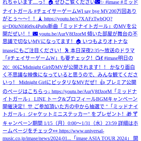
れちゃいます....っ！🏠 ぜひご覧ください🌃✨ #imase #ミッド
ナイトガール #チェイサーゲームW
I say bye MV200万回あり
がとぅ〜〜！！🗼 https://youtu.be/x7XAFzTwbQQ?
si=D0izNf46t9x4Pu0u
新曲「ミッドナイトガール」のMVを公
開だぜい！！🌃 youtu.be/AurV8fJzorM 傾いた部屋が舞台の不
思議で切ないMVになってます！🏠 いつもよりオトナな
imaseにもご注目ください！🕺 本日深夜2:35〜放送のドラマ
「#チェイサーゲームW」も要チェック！📺💃 #imase
明日の
20：00にMidnight GirlのMVが公開されます！！ かなり面白
く不思議な映像になっていると思うので、みんな観てくださ
いっ！ Midnight GirlにピッタリなMVだぜ！👍 プレミア公開
のページはこちらっ↓ https://youtu.be/AurV8fJzorM
「ミッドナ
イトガール」 LINE トーク&プロフィールBGMキャンペーン
開催決定！🎊 ご参加頂いた方の中から抽選で "「ミッドナイ
トガール」ジャケットミニステッカー" をプレゼント！🎁 🍸
キャンペーン期間 1/15（月）0:00〜1/31（水）23:59 詳細はホ
ームページをチェック👀 https://www.universal-
music.co.jp/imase/news/2024-01...
「imase ASIA TOUR 2024」 開