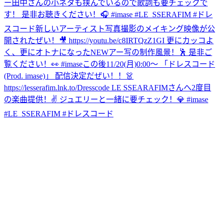
ー田中さんの小ネタも挟んでいるので歌詞も要チェックで
す！ 是非お聴きください！🎧 #imase #LE_SSERAFIM #ドレ
スコード
新しいアーティスト写真撮影のメイキング映像が公
開されたぜい！🎥 https://youtu.be/c8IRTQzZ1GI 更にカッコよ
く、更にオトナになったNEWアー写の制作風景！🕺 是非ご
覧ください！👀 #imase
この後11/20(月)0:00〜 「ドレスコード
(Prod. imase)」 配信決定だぜい！！👗
https://lesserafim.lnk.to/Dresscode LE SSEARAFIMさんへ2度目
の楽曲提供！✌️ ジュエリーと一緒に要チェック！💎 #imase
#LE_SSERAFIM #ドレスコード