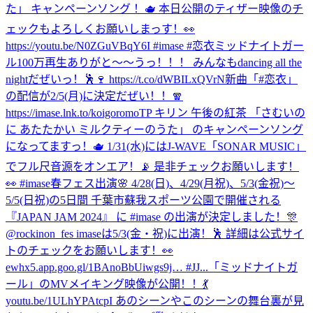
た」 キャンペーンソング ！🫖 本日公開のティザー映像のチ
ェックもよろしくお願いしまっす！👀
https://youtu.be/N0ZGuVBqY6I #imase #恋衣
ミッドナイトガー
ル100万再生ありがと〜〜うっ！！！ みんなもdancing all the
nightだぜいっ！🕺🍷 https://t.co/dWBILxQVrN
新曲「#恋衣」
の配信が2/5(月)に決定だぜい！！🧣
https://imase.lnk.to/koigoromoTP キリン 午後の紅茶 「さむいの
に あたたかい ミルクティーのうた」 のキャンペーンソング
になってますっ！🫖 1/31(水)にはJ-WAVE「SONAR MUSIC」
でフル尺音源をオンエア！📡 是非チェックお願いします！
👀 #imase
春フェス出演🌸 4/28(日)、4/29(月祝)、5/3(金祝)〜
5/5(日祝)の5日間 千葉市蘇我スポーツ公園で開催される
『JAPAN JAM 2024』 に #imase の出演が決定しました！🎊
@rockinon_fes imaseは5/3(金・祝)に出演！🕺 詳細は公式サイ
トのチェックをお願いします！👀
ewhx5.app.goo.gl/1BAnoBbUiwgs9j… #JJ...
「ミッドナイトガ
ール」のMVメイキング映像が公開！！💃
youtu.be/1ULhYPAtcpI あのシーンやこのシーンの舞台裏が見