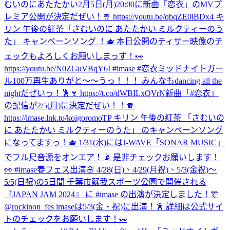
むいのにあたたかい
2月5日(月)20:00に新曲「恋衣」のMVプ
レミア公開が決定だぜい！🧣 https://youtu.be/qbqZE0iBDx4 キ
リン 午後の紅茶「さむいのに あたたかい ミルクティーのう
た」 キャンペーンソング ！🫖 本日公開のティザー映像のチ
ェックもよろしくお願いしまっす！👀
https://youtu.be/N0ZGuVBqY6I #imase #恋衣
ミッドナイトガー
ル100万再生ありがと〜〜うっ！！！ みんなもdancing all the
nightだぜいっ！🕺🍷 https://t.co/dWBILxQVrN
新曲「#恋衣」
の配信が2/5(月)に決定だぜい！！🧣
https://imase.lnk.to/koigoromoTP キリン 午後の紅茶 「さむいの
に あたたかい ミルクティーのうた」 のキャンペーンソング
になってますっ！🫖 1/31(水)にはJ-WAVE「SONAR MUSIC」
でフル尺音源をオンエア！📡 是非チェックお願いします！
👀 #imase
春フェス出演🌸 4/28(日)、4/29(月祝)、5/3(金祝)〜
5/5(日祝)の5日間 千葉市蘇我スポーツ公園で開催される
『JAPAN JAM 2024』 に #imase の出演が決定しました！🎊
@rockinon_fes imaseは5/3(金・祝)に出演！🕺 詳細は公式サイ
トのチェックをお願いします！👀