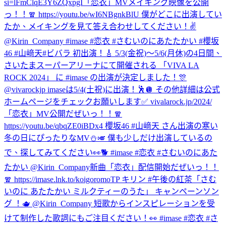
si=lFmClqE3Y6ZQxpgI
「恋衣」MVメイキング映像を公開
っ！！🧣 https://youtu.be/wI6NBgnkBlU 僕がどこに出演してい
たか、メイキングを見て答え合わせしてください！✌️
@Kirin_Company #imase #恋衣 #さむいのにあたたかい #櫻坂
46 #山﨑天
#ビバラ 初出演！🎸 5/3(金祝)〜5/6(月休)の4日間、
さいたまスーパーアリーナにて開催される 「VIVA LA
ROCK 2024」 に #imase の出演が決定しました！🎊
@vivarockjp imaseは5/4(土祝)に出演！🕺🪩 その他詳細は公式
ホームページをチェックお願いします✅ vivalarock.jp/2024/
「恋衣」MV公開だぜいっ！！🧣
https://youtu.be/qbqZE0iBDx4 櫻坂46 #山﨑天 さん出演の寒い
冬の日にぴったりなMV⛄️🎺 僕も少しだけ出演しているの
で、探してみてください👀🐕 #imase #恋衣 #さむいのにあた
たかい @Kirin_Company
新曲「恋衣」配信開始だぜいっ！！
🧣 https://imase.lnk.to/koigoromoTP キリン #午後の紅茶「さむ
いのに あたたかい ミルクティーのうた」 キャンペーンソン
グ ！🫖 @Kirin_Company 短歌からインスピレーションを受
けて制作した歌詞にもご注目ください！👀 #imase #恋衣 #さ