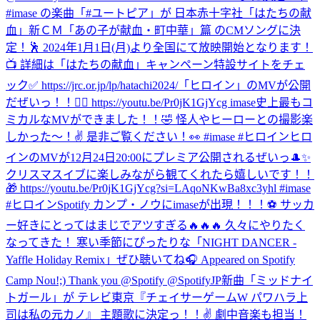
#imase の楽曲「#ユートピア」が 日本赤十字社「はたちの献
血」新ＣＭ「あの子が献血・町中華」篇 のCMソングに決
定！🕺 2024年1月1日(月)より全国にて放映開始となります！
📺 詳細は「はたちの献血」キャンペーン特設サイトをチェ
ック✅ https://jrc.or.jp/lp/hatachi2024/
「ヒロイン」のMVが公開
だぜいっ！！🦸‍♀️ https://youtu.be/Pr0jK1GjYcg imase史上最もコ
ミカルなMVができました！！🤣 怪人やヒーローとの撮影楽
しかった〜！✌️ 是非ご覧ください！👀 #imase #ヒロイン
ヒロ
インのMVが12月24日20:00にプレミア公開されるぜいっ🎩✨
クリスマスイブに楽しみながら観てくれたら嬉しいです！！
🎁 https://youtu.be/Pr0jK1GjYcg?si=LAqoNKwBa8xc3yhl #imase
#ヒロイン
Spotify カンプ・ノウにimaseが出現！！！⚽️ サッカ
ー好きにとってはまじでアツすぎる🔥🔥🔥 久々にやりたく
なってきた！ 寒い季節にぴったりな「NIGHT DANCER -
Yaffle Holiday Remix」ぜひ聴いてね🎧 Appeared on Spotify
Camp Nou!;) Thank you @Spotify @SpotifyJP
新曲「ミッドナイ
トガール」が テレビ東京『チェイサーゲームW パワハラ上
司は私の元カノ』 主題歌に決定っ！！✌️ 劇中音楽も担当！