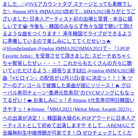
ました…❕ @IVEアカウントタグ ステージとっても素敵でし
た✨ #imase #IVE #MMA2023
改めて…MMA2023ありがとうご
ざいました❕ 日本人アーティスト初の出場と受賞、本当に嬉
しいです😭 今後も、韓国のみならず色々な国で聴いて頂け
るような曲をつくります！ 来年韓国でライブができるよう
に準備しているので楽しみにしててくだせいっ🔥
@Hoodiefamfam @melon #MMA2023
MMA2023で、『J-POP
Favorite Artist』を受賞させて頂きました❕ スピーチめちゃく
ちゃ緊張したぜぃ、、、！ これからもたくさんの方々に聴
いていただけるよう、頑張ります🙌🏻 @melon #MMA2023
新
曲「#ヒロイン」の配信が12月15日(金)に決定っ！！！🕺 ツ
アーのアンコールで披露した楽曲が遂にリリース！🔥 グロ
ーバル寿司チェーン"香港元気寿司"のTVCMソングにもなっ
てるぜい！🍣 お楽しみにっ！✌️ #imase #元気寿司
明日韓国い
きやすっ！✈️
#imase「MMA2023 (Melon Music Awards 2023)」
への出演が決定！✨ 韓国最大級のK-POPアワードに日本人ア
ーティストとして初めて出演します🎊 そして…ABEMAにて
全編無料生中継視聴が可能です！📺 ぜひチェックしてくだ