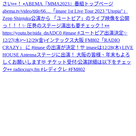
さい👀！ ▪︎ABEMA『MMA2023』番組トップページ
abema.tv/video/title/66…
「imase 1st Live Tour 2023 "Utopia"」
Zepp Shinjuku公演から 「ユートピア」のライブ映像を公開
っ！！！✨ 圧巻のステージ演出も要チェック！👀
https://youtu.be/nida_dnADC0 #imase #ユートピア
出演決定✨
12/27(水)〜12/29(金)インテックス大阪 FM802「RADIO
CRAZY」 に #imase の出演が決定！🎊 imaseは12/28(木) LIVE
HOUSE Antennaステージに出演！ 大阪の皆様、年末もよろ
しくお願いします🫶 チケット受付/公演詳細は以下をチェッ
ク👀 radiocrazy.fm #レディクレ #FM802