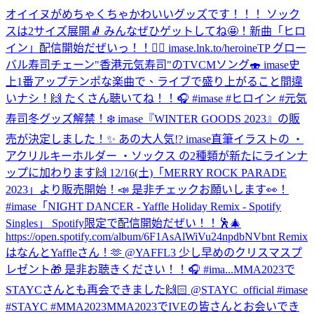
オイイヌがめちゃくちゃかわいいグッズです！！！ ソック
スは2サイズ展開🧦 みんなぜひゲットしてね🤩！
新曲「ヒロ
イン」配信開始だぜいっ！！🦸‍♀️ imase.lnk.to/heroineTP グロー
バル寿司チェーン"香港元気寿司"のTVCMソング🍣 imase史
上1番アップテンポな楽曲で、ライブで盛り上がること間違
いナシ！🙌 たくさん聴いてね！！🎧 #imase #ヒロイン #元気
寿司
冬グッズ解禁！❄️ imase『WINTER GOODS 2023』の販
売が決定しました！✨ あの大人気!? imase直筆イラストの ・
アクリルキーホルダー ・ソックス の2種類が新たにラインナ
ップに加わります🙌 12/16(土)「MERRY ROCK PARADE
2023」より販売開始！📣 是非チェックお願いします👀！
#imase
「NIGHT DANCER - Yaffle Holiday Remix - Spotify
Singles」 Spotify限定で配信開始だぜい！！🕺🎄
https://open.spotify.com/album/6F1AsAlWiVu24npdbNVbnt Remix
はなんとYaffleさん！🫶 @YAFFL3 少し早めのクリスマスプ
レゼント🎁 是非お聴きください！！🎧 #ima...
MMA2023で
STAYCさんとも再会できました🙌🏻 @STAYC_official #imase
#STAYC #MMA2023
MMA2023でIVEの皆さんとお会いでき