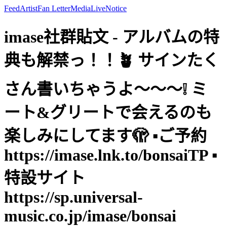
Feed
Artist
Fan Letter
Media
Live
Notice
imase社群貼文 - アルバムの特
典も解禁っ！！🪴 サインたく
さん書いちゃうよ〜〜〜❕ ミ
ート&グリートで会えるのも
楽しみにしてます🫣 ▪️ご予約
https://imase.lnk.to/bonsaiTP ▪️
特設サイト
https://sp.universal-
music.co.jp/imase/bonsai