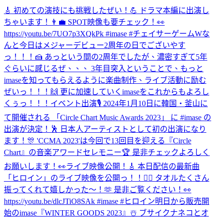
🎸 初めての演技にも挑戦したぜい！💪 ドラマ本編に出演し
ちゃいます！👨‍💼 SPOT映像も要チェック！👀
https://youtu.be/7UO7p3XQkPk #imase #チェイサーゲームW
な
んと今日はメジャーデビュー2周年の日でございやす
っ！！！🍰 あっという間の2周年でしたが、濃密すぎて5年
ぐらいに感じるぜ、、、 3年目突入ということで、もっと
imaseを知ってもらえるように楽曲制作、ライブ活動に励む
ぜいっ！！！🙌 更に加速していくimaseをこれからもよろし
くぅっ！！！
イベント出演🎙 2024年1月10日に韓国・釜山に
て開催される 「Circle Chart Music Awards 2023」 に #imase の
出演が決定！🕺 日本人アーティストとして初の出演になり
ます！🎊 'CCMA 2023'は今回で13回目を迎える『Circle
Chart』の音楽アワードセレモニー🏆 是非チェックよろしく
お願いします！👀
ライブ映像公開！🎸 本日配信の最新曲
「ヒロイン」のライブ映像を公開っ！！🦸‍♀️ タオルたくさん
振ってくれて嬉しかった〜！🫶 是非ご覧ください！👀
https://youtu.be/dlcJTiO8SAk #imase #ヒロイン
明日から販売開
始のimase『WINTER GOODS 2023』☃️ ブサイクナネコとオ