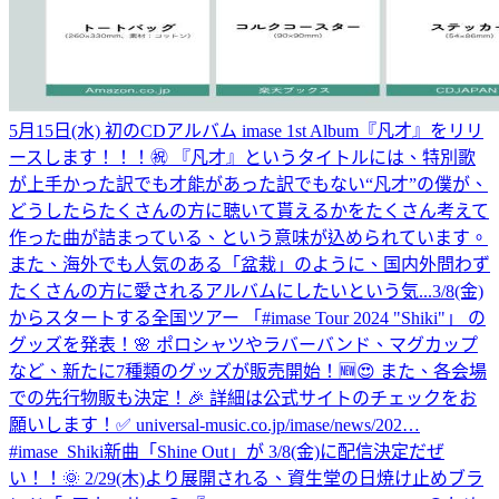
5月15日(水) 初のCDアルバム imase 1st Album『凡才』をリリ
ースします！！！㊗ 『凡才』というタイトルには、特別歌
が上手かった訳でも才能があった訳でもない“凡才”の僕が、
どうしたらたくさんの方に聴いて貰えるかをたくさん考えて
作った曲が詰まっている、という意味が込められています。
また、海外でも人気のある「盆栽」のように、国内外問わず
たくさんの方に愛されるアルバムにしたいという気...
3/8(金)
からスタートする全国ツアー 「#imase Tour 2024 "Shiki"」 の
グッズを発表！🌸 ポロシャツやラバーバンド、マグカップ
など、新たに7種類のグッズが販売開始！🆕😍 また、各会場
での先行物販も決定！🎉 詳細は公式サイトのチェックをお
願いします！✅ universal-music.co.jp/imase/news/202…
#imase_Shiki
新曲「Shine Out」が 3/8(金)に配信決定だぜ
い！！🌞 2/29(木)より展開される、資生堂の日焼け止めブラ