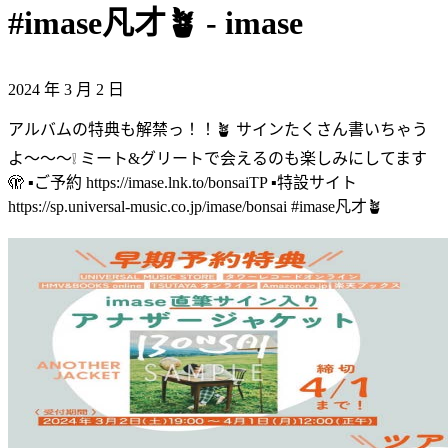
#imase凡才🪴 - imase
2024 年 3 月 2 日
アルバムの特典も解禁っ！！🪴 サインたくさん書いちゃう
よ〜〜〜❕ ミート&グリートで会えるのも楽しみにしてます
🫣 ▪️ご予約 https://imase.lnk.to/bonsaiTP ▪️特設サイト
https://sp.universal-music.co.jp/imase/bonsai #imase凡才🪴