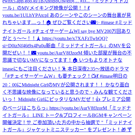
ewhx5.app.goo.gl/1BAnoBbUiwgs9j… #JJ...
「ミッドナイトガ
ール」のMVメイキング映像が公開！！💃
youtu.be/1ULhYPAtcpI あのシーンやこのシーンの舞台裏が見
れちゃいます....っ！🏠 ぜひご覧ください🌃✨ #imase #ミッド
ナイトガール #チェイサーゲームW
I say bye MV200万回あり
がとぅ〜〜！！🗼 https://youtu.be/x7XAFzTwbQQ?
si=D0izNf46t9x4Pu0u
新曲「ミッドナイトガール」のMVを公
開だぜい！！🌃 youtu.be/AurV8fJzorM 傾いた部屋が舞台の不
思議で切ないMVになってます！🏠 いつもよりオトナな
imaseにもご注目ください！🕺 本日深夜2:35〜放送のドラマ
「#チェイサーゲームW」も要チェック！📺💃 #imase
明日の
20：00にMidnight GirlのMVが公開されます！！ かなり面白
く不思議な映像になっていると思うので、みんな観てくださ
いっ！ Midnight GirlにピッタリなMVだぜ！👍 プレミア公開
のページはこちらっ↓ https://youtu.be/AurV8fJzorM
「ミッドナ
イトガール」 LINE トーク&プロフィールBGMキャンペーン
開催決定！🎊 ご参加頂いた方の中から抽選で "「ミッドナイ
トガール」ジャケットミニステッカー" をプレゼント！🎁 🍸