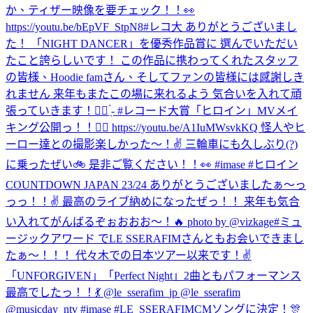
か、ティザー映像を要チェック！！👀
https://youtu.be/bEpVF_StpN8
#レコ大 ありがとうございまし
た！ 「NIGHT DANCER」を優秀作品賞に 選んでいただい
たこと誇らしいです！ この作品に携わってくれたスタッフ
の皆様、Hoodie famさん、そしてファンの皆様には感謝しき
れません 来年もまたこの場に来れるよう 気合いを入れて頑
張っていきます！✊🏻 ̖́- #レコード大賞
「ヒロイン」MVメイ
キング公開っ！！🦸‍♀️ https://youtu.be/A1IuMWsvkKQ 怪人やヒ
ーロー達との撮影楽しかった〜！✌️ 三輪車にも久しぶり(?)
に乗ったぜい🚲 是非ご覧ください！！👀 #imase #ヒロイン
COUNTDOWN JAPAN 23/24 ありがとうございましたぁ〜っ
っっ！！✌️ 最高のライブ納めになったぜっ！！ 来年も気合
い入れてがんばるぞぉおおお〜！🔥 photo by @vizkage
#ミュ
ージックアワード でLE SSERAFIMさんともお会いできまし
たぁ〜！！！ 代々木での日本ツアー以来です！✌️
「UNFORGIVEN」「Perfect Night」2曲ともパフォーマンス
最高でしたっ！！💃 @le_sserafim_jp @le_sserafim
@musicday_ntv #imase #LE_SSERAFIM
CMソングに決定！🎊