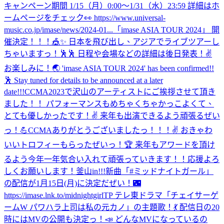
キャンペーン期間 1/15（月）0:00〜1/31（水）23:59 詳細はホ
ームページをチェック👀 https://www.universal-
music.co.jp/imase/news/2024-01...
「imase ASIA TOUR 2024」 開
催決定！！！🎪✨ 日本を飛び出し、アジアでライブツアーし
ちゃいますっ！🕺🕺 日程や会場などの詳細は後日発表！✌️
お楽しみに！🌏 'imase ASIA TOUR 2024' has been confirmed!!
🕺 Stay tuned for details to be announced at a later
date!!!
CCMA2023で沢山のアーティストにご挨拶させて頂き
ました！！ パフォーマンスもめちゃくちゃかっこよくて、
とても優しかったです！✌️ 来年も出演できるよう頑張るぜい
っ！💪
CCMAありがとうございましたっ！！！✌️ おきゃわ
いいトロフィーもらったぜいっ！🏆 来年もアワードを頂け
るよう今年一年気合い入れて頑張っていきます！！応援よろ
しくお願いします！
釜山in!!!
新曲「#ミッドナイトガール」
の配信が1月15日(月)に決定だぜい！🌃
https://imase.lnk.to/midnightgirlTP テレ東ドラマ「チェイサーゲ
ームW パワハラ上司は私の元カノ」の主題歌！💃 配信日の20
時にはMVの公開も決定っ！📣 どんなMVになっているの