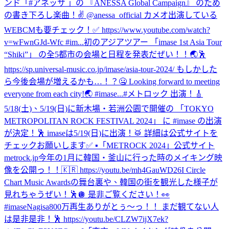
ンド「#アネッサ 」の 『ANESSA Global Campaign』 のため
の書き下ろし楽曲！✌️ @anessa_official カメオ出演している
WEBCMも要チェック！✅ https://www.youtube.com/watch?
v=wFwnGJd-Wfc #im...
初のアジアツアー 「imase 1st Asia Tour
“Shiki”」 の全5都市の会場と日程を発表だぜい！！🌏🕺
https://sp.universal-music.co.jp/imase/asia-tour-2024/ もしかした
ら今後会場が増えるかも…！？🤐 Looking forward to meeting
everyone from each city!🌏 #imase...
#メトロック 出演！🎸
5/18(土)、5/19(日)に新木場・若洲公園で開催の 「TOKYO
METROPOLITAN ROCK FESTIVAL 2024」 に #imase の出演
が決定！🕺 imaseは5/19(日)に出演！🥁 詳細は公式サイトを
チェックお願いします✅ ▪︎「METROCK 2024」公式サイト
metrock.jp
今年の1月に韓国・釜山に行った時のメイキング映
像を公開っ！！🇰🇷 https://youtu.be/mh4GauWD26I Circle
Chart Music Awardsの舞台裏や、韓国の街を観光した様子が
見れちゃうぜい！🕺🪩 是非ご覧ください！👀
#imase
Nagisa800万再生ありがとぅ〜っ！！ まだ観てない人
は是非是非！🕺 https://youtu.be/CLZW7ijX7ek?