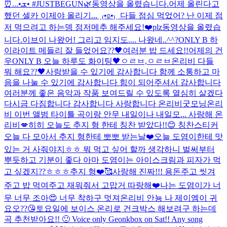
⏰...•ܫ• #JUSTBEGUN🌿
동영상을 올렸습니다.
어제 올린다고
했던 셀카 이제야 올리기... ˎ₍•ʚ•₎ˏ 다들 점심 먹었어? 난 이제 점
저 먹으려고 하는뎅 점저메추 해주세요!❤️plz
동영상을 올렸습
니다.
이브이 나왔어! 그리고 임지도.... 나왔네..^^?
ONLY B 하
이라이트 메들리 잘 들었어요??🖤
여러분 밥 드세요!!
어제의 건
우
ONLY B 오늘 하루도 화이팅🖤
ㅇㄹㅂ,ㅇㄹㅂ
온리비 다들
뭐 해요??🖤
사랑받을 수 있기에 감사합니다 함께 소통하고 마
음을 나눌 수 있기에 감사합니다 힘이 되어주셔서 감사합니다
여러분께 좋은 음악과 작품 보여드릴 수 있도록 열심히 살겠다
다시금 다짐합니다 감사합니다 사랑합니다 온리비
굿모닝
온리
비 이번 앨범 타이틀 곡이랑 안무 내일이나 내일모... 사랑해 온
리비💋
히히 오늘도 추지 형 한테 칭찬 받았다!!😊 칭찬스티커
오늘 다 모아서 추지 형한테 뽀뽀 받는날❤️
오늘 도염이한테 맛
있는 거 사줘야지ㅎㅎ 뭐 먹고 싶어 할까 생각하니 벌써부터
뿌듯하고 기분이 좋다 아마 도염이는 아이스크림과 피자가 먹
고 싶겠지??ㅎㅎㅎ
추지 형❤️🥰사랑해 진짜!!! 용돈주고 씻겨
주고 밥 먹여주고 재워줘서 고맙거 따랑해❤️
나는 도염이가 너
무 너무 조아😍 너무 착하구 멋져
온리비 안뇽 나 제이엠이 귀
요오??😘
토요일에 보이스 온리로 건크박스 해보려구 하는데
곡 추천받아요!! 🙂 Voice only Geonkbox on Sat!! Any song