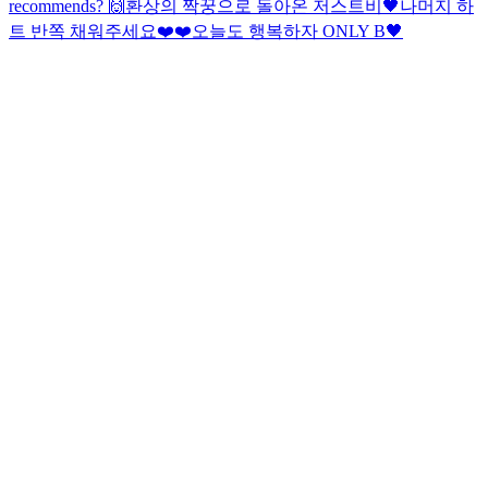
recommends? 🙌
환상의 짝꿍으로 돌아온 저스트비🖤
나머지 하
트 반쪽 채워주세요❤️❤️
오늘도 행복하자 ONLY B🖤