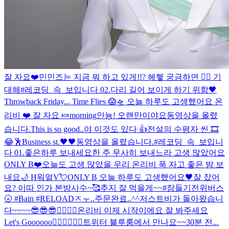
잘 자요❤️
민민즈는 지금 뭐 하고 있게!!? 헤헿 궁금하면 ✌🏻 기
대해
#레코딩_속_보입니다 02.
다리 길어 보이게 하기 위함🖤
Throwback Friday... Time Flies 😱🛸 오늘 하루도 고생했어요 온
리비 ❤️ 잘 자요 🍬
morning
안뇽! 오랜만이야요
동영상을 올렸
습니다.
This is so good..
야 이것도 있다 👍
전설의 수평자 씬 🎞
😂
🕺
Business st.
🖤🖤
동영상을 올렸습니다.
#레코딩_속_보입니
다 01.
좋은하루 보내세요
한 주 무사히 보내느라 고생 많았어요
ONLY B❤️
오늘도 고생 많았을 우리 온리비 푹 자고 좋은 밤 보
내요🌙 H워얼V💘
ONLY B 오늘 하루도 고생했어요🖤
잘 잤어
요? 이따 인가 본방사수~🥰
추지 잘 먹을게~~
#잠들기전위버스
🌝 #Bain #RELOAD
ㅈㅜ..주문완료..^^
저스트비가 돌아왔습니
다~~~~😎😎😎❤️‍🔥❤️‍🔥
온리비 이제 시작이에요 잘 봐주세요
Let's Goooooo❤️‍🔥❤️‍🔥❤️‍🔥
트위터 블루룸에서 만나요~~
30분 전...