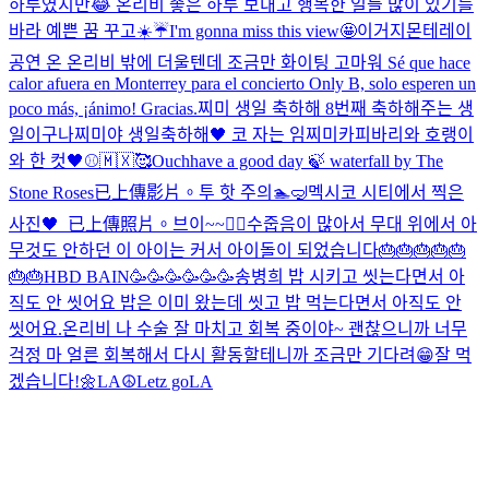
하루였지만😂 온리비 좋은 하루 보내고 행복한 일들 많이 있기를
바라 예쁜 꿈 꾸고
☀️☔️
I'm gonna miss this view🤩
이거지
몬테레이
공연 온 온리비 밖에 더울텐데 조금만 화이팅 고마워 Sé que hace
calor afuera en Monterrey para el concierto Only B, solo esperen un
poco más, ¡ánimo! Gracias.
찌미 생일 축하해 8번째 축하해주는 생
일이구나
찌미야 생일축하해🖤 코 자는 임찌미
카피바리와 호랭이
와 한 컷🖤
⚾🇲🇽🥰
Ouch
have a good day 🍃 waterfall by The
Stone Roses
已上傳影片。
투 핫 주의🏊🤿
멕시코 시티에서 찍은
사진🖤
_
已上傳照片。
브이~~✌🏻
수줍음이 많아서 무대 위에서 아
무것도 안하던 이 아이는 커서 아이돌이 되었습니다
🎂🎂🎂🎂🎂
🎂🎂
HBD BAIN🥳🥳🥳🥳🥳🥳
송병희 밥 시키고 씻는다면서 아
직도 안 씻어요 밥은 이미 왔는데 씻고 밥 먹는다면서 아직도 안
씻어요.
온리비 나 수술 잘 마치고 회복 중이야~ 괜찮으니까 너무
걱정 마 얼른 회복해서 다시 활동할테니까 조금만 기다려😁
잘 먹
겠습니다!🌼
LA☮️
Letz go
LA