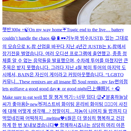
햇반300g +
🍃
On my way home☔️
Tragic end to the live… battery
couldn’t handle the chaos 😂🔋
🕶
거누와 빙수
JUSTB, 있는 그대로
의 모습으로 K-팝 산업을 바꾸다 지난 4년간 JUSTB는 K-팝에서
장기전을 벌였습니다. 여러 오디션 프로그램에 출연했고, 종종 정
체를 알 수 없는 음악들을 발표했으며, 수차례 투어를 마쳤지만 큰
주목은 받지 못했습니다. 그러다 지난 4월 북미 투어의 마지막 도
시에서, BAIN은 자신이 게이라고 커밍아웃했습니다. “LGBTQ
커뮤니...
These remixes are all insane 🤯 Soul remix - my fav
편의점
lets go
Have a good good day☀️ or good night
已上傳照片。
🎧
Make sure to eat well 밥 잘 챙겨 먹기✨
너무 덥다 🥵
💕분홍하늘
날
씨가 좋아용ᐕ
new
👋
저스트비 화이팅 온리비 화이팅 ❤️‍🔥🖤
이 사진
에 대해 어떻게 생각해...? 정말이지…
저놈이 나머지 둘 밥까지 다
먹었네
진짜 어떡하지...melting💖
6월은 더 열심히 행복하고 건강
하게 한 번 보내보겠습니다🖤 함께하시죠
나는 상당히 머리 아픈