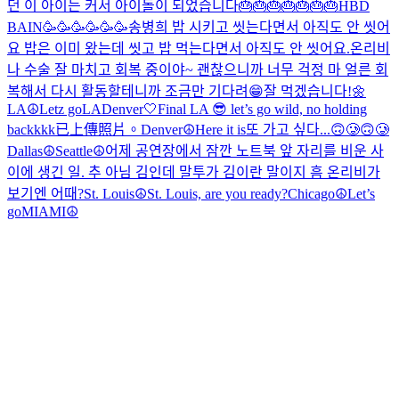
던 이 아이는 커서 아이돌이 되었습니다
🎂🎂🎂🎂🎂🎂🎂
HBD
BAIN🥳🥳🥳🥳🥳🥳
송병희 밥 시키고 씻는다면서 아직도 안 씻어
요 밥은 이미 왔는데 씻고 밥 먹는다면서 아직도 안 씻어요.
온리비
나 수술 잘 마치고 회복 중이야~ 괜찮으니까 너무 걱정 마 얼른 회
복해서 다시 활동할테니까 조금만 기다려😁
잘 먹겠습니다!🌼
LA☮️
Letz go
LA
Denver🤍
Final LA 😎 let’s go wild, no holding
backkkk
已上傳照片。
Denver☮️
Here it is
또 가고 싶다...🙃🥲🙃🥲
Dallas☮️
Seattle☮️
어제 공연장에서 잠깐 노트북 앞 자리를 비운 사
이에 생긴 일. 추 아님 김인데 말투가 김이란 말이지 흠 온리비가
보기엔 어때?
St. Louis☮️
St. Louis, are you ready?
Chicago☮️
Let’s
go
MIAMI☮️