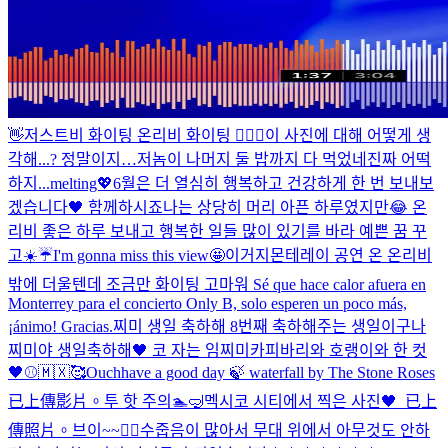
👋
저스트비 화이팅 온리비 화이팅 ❤️‍🔥🖤
이 사진에 대해 어떻게 생
각해...? 정말이지…
저놈이 나머지 둘 밥까지 다 먹었네
진짜 어떡
하지...melting💖
6월은 더 열심히 행복하고 건강하게 한 번 보내보
겠습니다🖤 함께하시죠
나는 상당히 머리 아픈 하루였지만😂 온
리비 좋은 하루 보내고 행복한 일들 많이 있기를 바라 예쁜 꿈 꾸
고
☀️☔️
I'm gonna miss this view🤩
이거지
몬테레이 공연 온 온리비
밖에 더울텐데 조금만 화이팅 고마워 Sé que hace calor afuera en
Monterrey para el concierto Only B, solo esperen un poco más,
¡ánimo! Gracias.
찌미 생일 축하해 8번째 축하해주는 생일이구나
찌미야 생일축하해🖤 코 자는 임찌미
카피바리와 호랭이와 한 컷
🖤
⚾🇲🇽🥰
Ouch
have a good day 🍃 waterfall by The Stone Roses
已上傳影片。
투 핫 주의🏊🤿
멕시코 시티에서 찍은 사진🖤
_
已上
傳照片。
브이~~✌🏻
수줍음이 많아서 무대 위에서 아무것도 안하