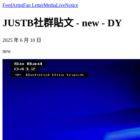
Feed
Artist
Fan Letter
Media
Live
Notice
JUSTB社群貼文 - new - DY
2025 年 6 月 10 日
new