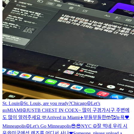
St. Louis☮️
St. Louis, are you ready?
Chicago☮️
Let’s
go
MIAMI☮️
JUSTB CHEST IN COEX~ 많이 구경가시구 주변에
도 많이 알려주세요 🫶
Arrived in Miami✈️
부들부들한🤲🥰
뉴욕🖤
Minneapolis☮️
Let’s Go Minneapolis😎😎
NYC ☮️
잘 먹네 우리 시
우💭
미국에선 렌즈를 어디서 사나
❤
Someone, please upload a