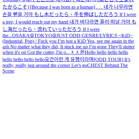
たからこそ] [Because I was born as a human] . . . 내가 나무라면
손을 뻗을 거야 もし木だったら、手を伸ばしただろう If I were
a tree, I would reach out my hand 내가 바다라면 흘러 떠날 거야 も
し海だったら、流れていっただろう If I were
the...
OSAKA☮️
TOKYO☮️
JUST ODD GENRE/LYRICS <KiD>
(Industrial, Pop) / Fuck you I’m just a KiD Yea, see me again in the
ash No matter what they did, It stuck me up I’m gone They'll stutter
when it's on Got the cutter, I'm o...
🚶🚶💭
Hello hello hello hello
hello hello hello hello
요건
이런 게 유행이라며
[ODD TOUR] It’s
really, really just around the corner Let’s go
CHEST Behind The
Scene