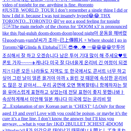
video of tonight for me. anything is fine. #toronto
#JUSTB_WORLD_TOUR I don’t remember a single thing I did or
how I did it, because I was just insanely hyped😂😂 THX
TORONTO...
TORONTO ☮️
I’ve got a good feeling for tonight
🇨🇦
The main melody of the chorus for ‘DOOM x3’ is pronounced
like this [bal-guluh doom-doom-doom]
good night
아 운동을 해버렸
다
good
yum-yum
날씨가 조아~
已上傳照片。
Where should I go in
Toronto?😁
Glinda & Elphaba
🇨🇦 😎
👁️. .👁️ ㅡ
😁😁😁😁💛
투어
조심해서 잘 하고 오겠습니다 남은 투어 기대 많이 해 주세요🖤
토
론토 가자~~~~✈️
캐나다 미국 잘 다녀올게 온리비 긴 여정이 되겠
지?! 다른 모든 나라들도 지역도 또 한국에서도 콘서트 너무 하고
싶어 그런 날이 얼른 올거야 아까 x 올린 것 때문에 속상한 온리비
도 많은 것 같아서… 우리 공연에 오면 행복할테니 함께하자는 말
을 유머스럽게 표현하고 싶었는데 전달 표현이 좋지 못했나봐ㅏ
속상하게해서 미안해 일본 캐나다 미국에 있는 온리비 말
고...
Explanation of my Korean part in ‘CHEST‘ [⚠️Only for those
aged 19 and over] Love with you could be poison, or maybe it’s the
cure it’s a fine line. I don’t know the answer, but I’ll kiss you
anyway. ...
what is your fav 1KiD 2BULLET 3CHEST 4DOOM
x3
#today’s
[내가 인간으로 태어났기 때문에] [人間として生まれ