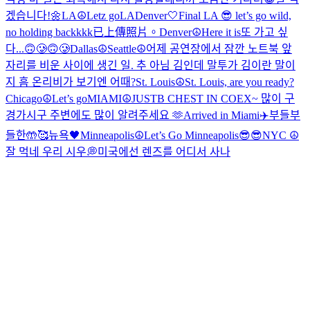
겠습니다!🌼
LA☮️
Letz go
LA
Denver🤍
Final LA 😎 let’s go wild,
no holding backkkk
已上傳照片。
Denver☮️
Here it is
또 가고 싶
다...🙃🥲🙃🥲
Dallas☮️
Seattle☮️
어제 공연장에서 잠깐 노트북 앞
자리를 비운 사이에 생긴 일. 추 아님 김인데 말투가 김이란 말이
지 흠 온리비가 보기엔 어때?
St. Louis☮️
St. Louis, are you ready?
Chicago☮️
Let’s go
MIAMI☮️
JUSTB CHEST IN COEX~ 많이 구
경가시구 주변에도 많이 알려주세요 🫶
Arrived in Miami✈️
부들부
들한🤲🥰
뉴욕🖤
Minneapolis☮️
Let’s Go Minneapolis😎😎
NYC ☮️
잘 먹네 우리 시우💭
미국에선 렌즈를 어디서 사나