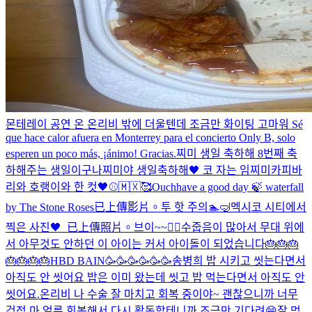
몬테레이 공연 온 온리비 밖에 더울텐데 조금만 화이팅 고마워 Sé
que hace calor afuera en Monterrey para el concierto Only B, solo
esperen un poco más, ¡ánimo! Gracias.
찌미 생일 축하해 8번째 축
하해주는 생일이구나
찌미야 생일축하해🖤 코 자는 임찌미
카피바
리와 호랭이와 한 컷🖤
⚾🇲🇽🥰
Ouch
have a good day 🍃 waterfall
by The Stone Roses
已上傳影片。
투 핫 주의🏊🤿
멕시코 시티에서
찍은 사진🖤
_
已上傳照片。
브이~~✌🏻
수줍음이 많아서 무대 위에
서 아무것도 안하던 이 아이는 커서 아이돌이 되었습니다
🎂🎂🎂
🎂🎂🎂🎂
HBD BAIN🥳🥳🥳🥳🥳🥳
송병희 밥 시키고 씻는다면서
아직도 안 씻어요 밥은 이미 왔는데 씻고 밥 먹는다면서 아직도 안
씻어요.
온리비 나 수술 잘 마치고 회복 중이야~ 괜찮으니까 너무
걱정 마 얼른 회복해서 다시 활동할테니까 조금만 기다려😁
잘 먹