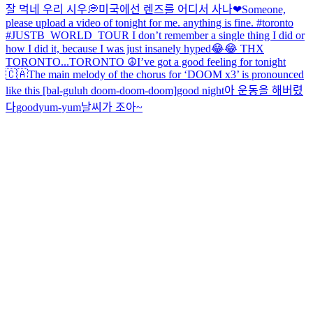
잘 먹네 우리 시우💭
미국에선 렌즈를 어디서 사나
❤
Someone,
please upload a video of tonight for me. anything is fine. #toronto
#JUSTB_WORLD_TOUR I don’t remember a single thing I did or
how I did it, because I was just insanely hyped😂😂 THX
TORONTO...
TORONTO ☮️
I’ve got a good feeling for tonight
🇨🇦
The main melody of the chorus for ‘DOOM x3’ is pronounced
like this [bal-guluh doom-doom-doom]
good night
아 운동을 해버렸
다
good
yum-yum
날씨가 조아~