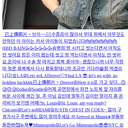
_
已上傳照片。
브이~~✌🏻
수줍음이 많아서 무대 위에서 아무것도
안하던 이 아이는 커서 아이돌이 되었습니다
🎂🎂🎂🎂🎂🎂🎂
HBD BAIN🥳🥳🥳🥳🥳🥳
송병희 밥 시키고 씻는다면서 아직도
안 씻어요 밥은 이미 왔는데 씻고 밥 먹는다면서 아직도 안 씻어
요.
온리비 나 수술 잘 마치고 회복 중이야~ 괜찮으니까 너무 걱정
마 얼른 회복해서 다시 활동할테니까 조금만 기다려😁
잘 먹겠습
니다!🌼
LA☮️
Letz go
LA
Denver🤍
Final LA 😎 let’s go wild, no
holding backkkk
已上傳照片。
Denver☮️
Here it is
또 가고 싶다...🙃
🥲🙃🥲
Dallas☮️
Seattle☮️
어제 공연장에서 잠깐 노트북 앞 자리를
비운 사이에 생긴 일. 추 아님 김인데 말투가 김이란 말이지 흠 온
리비가 보기엔 어때?
St. Louis☮️
St. Louis, are you ready?
Chicago☮️
Let’s go
MIAMI☮️
JUSTB CHEST IN COEX~ 많이 구
경가시구 주변에도 많이 알려주세요 🫶
Arrived in Miami✈️
부들부
들한🤲🥰
뉴욕🖤
Minneapolis☮️
Let’s Go Minneapolis😎😎
NYC ☮️