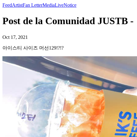
Feed
Artist
Fan Letter
Media
Live
Notice
Post de la Comunidad JUS
Oct 17, 2021
아이스티 사이즈 머선129!?!?