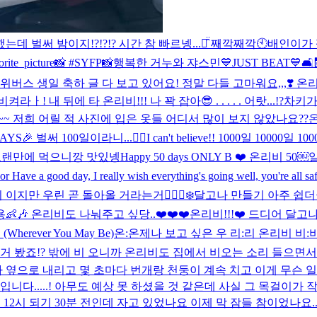
는데 벌써 밤이지!?!?!? 시간 참 빠르넹...ㅠ̑̈ 째깍째깍🕙
배인이가 
favorite_picture📸 #SYFP📸
행복한 거누와 쟈스민💙
JUST BEAT💙🛋
위버스 생일 축하 글 다 보고 있어요! 정말 다들 고마워요,,,❣️ 온
ㅏ! 내 뒤에 타 온리비!!! 나 꽉 잡아😎 . . . . . 어랏...!?차키가 
~ 저희 어릴 적 사진에 입은 옷들 어디서 많이 보지 않았나요??
온
YS🎉 벌써 100일이라니...❤️‍🔥I can't believe!! 1000일 10000
오랜만에 먹으니깡 맛있넹
Happy 50 days ONLY B ❤️ 온리비 50
ve a good day, I really wish everything's going well, you're all sa
만 우린 곧 돌아올 거라는거❤️‍🔥🐻‍❄️
달고나 만들기 아주 쉽더군
🎶 온리비도 나눠주고 싶당..❤️❤️❤️
온리비!!!❤️ 드디어 달고
ever You May Be)
온:온제나 보고 싶은 우 리:리 온리비 비
거 봤죠!? 밖에 비 오니까 온리비도 집에서 비오는 소리 들으면서 책 
 옆으로 내리고 몇 초마다 번개랑 천둥이 계속 치고 이게 무슨 일
개입니다.....! 아무도 예상 못 하셨을 것 같은데 사실 그 목걸이가 작
12시 되기 30분 전인데 자고 있었나요 이제 막 잠들 참이었나요...🥱❣️