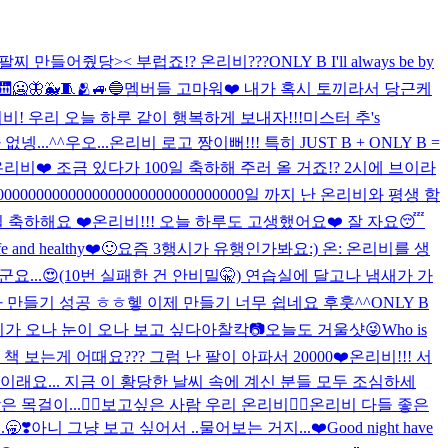
팔찌 만들어줬당>< 부럽죠!? 온리비???
ONLY B I'll always be by
🥶🦋🐳🧵🫂🚙🔵
멤버들 고마워❤️ 내가 혹시 토끼라서 당근케
리비! 우리 오늘 하루 같이 행복하게 보내자!!!
미스터 추's
없넹...^^
우오...온리비 로고 짱이뻐!!! 특히 JUST B + ONLY B =
리비❤️ 조금 있다가 100일 축하해 주러 올 거죠!? 2시에 브이라
일 1000000000000000000000000000000000일 까지 난 온리비와 평생 함
￼일 축하해요 ❤️
온리비!!! 오늘 하루도 고생했어요❤️ 잘 자요😴
fe and healthy❤️🙂
요즘 3행시가 유행인가봐요:) 온: 온리비를 생
요...😍(10번 실패한 건 안비밀🤫) 연습실에 달고나 냄새가 가
나 만들기 성공 ㅎㅎ헿 이제 만들기 너무 쉽네요 후훗^^
ONLY B
:비가 오나 눈이 오나 보고 싶다아
찰칵📷오늘도 거울샷😜Who is
보는게 어때요??? 그럼 난 팔이 아파서 20000❤️
온리비!!! 서
이래요... 지금 이 황당한 날씨 속에 계신 분들 모두 조심하세
은 목걸이...
❤️‍🔥보고싶은 사람 우리 온리비❤️‍🔥
온리비 다들 좋은
아니 그냥 보고 싶어서 ..물어보는 거지...❤️Good night have