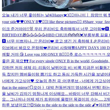
오늘 내가 너무 좋아하는 날씨
Happy✖️3❤️‍🔥
아니이ㅣ 잠깜!!! 뭐 했
your side🖤
🖤ONLY B🖤
❤️‍🔥I like these pictures❤️‍🔥 #Share_your_
이크 준거야아!?🐰 우리 온리비도 축하해줘서 너무 고마워❤️🅱️ 
BIRTHDAY🎁
🥳🥳🥳🥳🥳
HBD CHUJI 🎂🎂🎂💓
부릉부릉 길을 비켜라
🅱️ 너무 이쁘자나...!? 온리비❤️ 로고 생긴 거 축하해ㅐ🎉
온리비~
이브에서 봐요오 온랑해❤️
온리비 사랑해❣️
HAPPY DAYS 100 DA
께할 거야 😘 Love you 100 ONLY B❤️‍🔥💯
추 로스ㅋㅋㅋㅋㅋㅋ 
좋은 꿈 꿔요❣️❣️ For every single ONLY B in the world, Goodnight, or Ha
각하면 저의 생체 리: 리듬이 날뛰어요 비: 비록 지금은 비활동기 이지
득 찼지만 멤버들이랑 뽑기도 하고 동심 가득한 시간을 보냈어용👶
너에게 가고싶어🖤 오늘의 추천 곡 :어쿠루브 - 너에게 가고싶어 (Wher
that in the mirror?🪞
오아ㅏ 대박 천둥번개!!! 영상에서 번쩍! 하는
울 날씨가 갑자기 엄청나게 이상해요... 바람이 너무 강해서 비가
요... 그나저나 어제 제가 트위터에 올렸던 목걸이의 수는..... 2
하루 보냈어요??😊
Side to the side to the side to the side 🧨♥️
여러분 