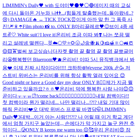
LIMJIMIN's Daily🖤 with 도야미
🖤⚫🖤
⚪️🔵
데미지 때의 교실
에 다시 돌아온 거누와 나👬...(힘들게 탈출했는데..돌아왔네..?
😢) DAMAGE🔥 ↔ TICK TOCK⏰
이게 아까 말 한 그 폭죽 사
진!🎆🎇
☂️
Film photo 📸 to. ONLY B
마리끌레르🖤
😊
브이 4종 세
트✌️🤍 White suit❔I love it❕
온리비 조금 이따 봐❣️ 나는 쪼끔 떨
리고 설레넹 떨렌다,,,🐰
☁️
🌕
💛⭐️🌻🌝🌙🌼🐝🍌🍋🧀🍯🔆🌕🚜📒
🟡🟨🚖
벌써 보고싶습니다
자켓 촬영 끝 촬영 끝 촬영 끝
뽀글머
리😬
행복했던 Blueroom🖤
🫐
온리비! 이따 5시 뮤직뱅크에서 봐
용❤️ 이제 진짜 시작이다아!!!! 크하하
❄️
Weverse 200k 🎉🥳 저
스트비 위버스는 온리비를 위해 항상 활짝 열려 있어요 😉
Good night or have a Good day my dear ONLY B❤️‍🔥
제가 지금 뭘
준비하고 있을까요?ㅎㅎ🖤
온리비 덕에 행복한 사람 나야😊😊
곧이다ㅜㅜㅠㅠ̑̈!!
come back❤️‍🔥❤️‍🔥❤️‍🔥❤️‍🔥❤️‍🔥❤️‍🔥
내일 컴백이다!!
첫 컴백이라 뭔가 떨리네... 나만 떨리나...!?!? 내일 기대 많이
해줘 온리비❤️
오 대박 위버스 프로필 바꼈당🤭
LIMJIMIN's
Daily🖤3
대박...이거 아는 사람!?!?!? 나 어릴 때 이거 학교 계단
에서 엄청 가지구 놀았는데,,, 손에다가 막 가지고 놀구 완전 추
억이다...🥲
ONLY B keeps me warm too 😌🥰
우리 온리비😍 잠
시 후 2시에 트위터 블루룸에서 만나요🗣#JUSTBEAT See you