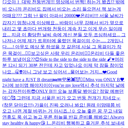
🪞
오아ㅏ 대박 천둥번개!!! 영상에서 번쩍! 하는거 봤죠!? 밖에
비 오니까 온리비도 집에서 비오는 소리 들으면서 책 보는게
어때요??? 그럼 난 팔이 아파서 20000❤️
온리비!!! 서울 날씨가
갑자기 엄청나게 이상해요... 바람이 너무 강해서 비가 옆으로
내리고 몇 초마다 번개랑 천둥이 계속 치고 이게 무슨 일이래
요... 지금 이 황당한 날씨 속에 계신 분들 모두 조심하세요... 그
나저나 어제 제가 트위터에 올렸던 목걸이의 수는..... 2개입니
다.....! 아무도 예상 못 하셨을 것 같은데 사실 그 목걸이가 작
은 목걸이...
❤️‍🔥보고싶은 사람 우리 온리비❤️‍🔥
온리비 다들 좋은
하루 보냈어요??😊
Side to the side to the side to the side 🧨♥️
여러
분 12시 되기 30분 전인데 자고 있었나요 이제 막 잠들 참이었
나요...🥱❣️아니 그냥 보고 싶어서 ..물어보는 거지...❤️Good
night have a JUST B dream🛌💤
💜💟👾😈🙆‍♀️
Miss you ONLY B🖤
2시에 브이앱 해야지이이
you’re my love
역시 추석 마지막 날에
는 감자전이쥐😎
ONLY B!!! 오늘 보름달 봤어요? 정말 예쁘던
데🌕🥰 그런데 지금 서울은 비가 오고 번둥 천개가 치네요ㅜ
(창문 닫아요!!!) 가을이 진짜 오려나 봐요! 원래 이맘때쯤 비
오고 나면 계절 바뀌는 거 아시죠..!☺️ 오늘 좋은 꿈 꾸고 내일
연휴도 푹 쉬고 높고 푸른 하늘을 반길 준비를 해봐요! Always
stay healthy & happy😘 I...
온리비 행복하고 즐거운 추석 보내세