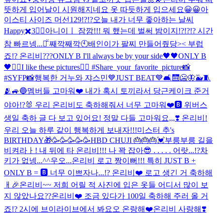
뜻하게 입어
날이 시원해지네요 옷 따듯하게 입으세요😀😀
아
이스티 사이즈 머선129!?!?
오늘 내가 너무 좋아하는 날씨
Happy✖️3❤️‍🔥
아니이ㅣ 잠깜!!! 뭐 했는데 벌써 밤이지!?!?!? 시간
참 빠르넹...ㅠ̑̈ 째깍째깍🕙
배인이가 팔찌 만들어줬당>< 부럽
죠!? 온리비???
ONLY B I'll always be by your side🖤
🖤ONLY B
🖤
❤️‍🔥I like these pictures❤️‍🔥 #Share_your_favorite_picture📸
#SYFP📸
행복한 거누와 쟈스민💙
JUST BEAT💙🛋🛗🥶🦋🐳🧵
🫂🚙🔵
멤버들 고마워❤️ 내가 혹시 토끼라서 당근케이크 준거
야아!?🐰 우리 온리비도 축하해줘서 너무 고마워❤️🅱️ 위버스
생일 축하 글 다 보고 있어요! 정말 다들 고마워요,,,❣️ 온리비!
우리 오늘 하루 같이 행복하게 보내자!!!
미스터 추's
BIRTHDAY🎁
🥳🥳🥳🥳🥳
HBD CHUJI 🎂🎂🎂💓
부릉부릉 길을
비켜라ㅏ! 내 뒤에 타 온리비!!! 나 꽉 잡아😎 . . . . . 어랏...!?차
키가 없넹...^^
우오...온리비 로고 짱이뻐!!! 특히 JUST B +
ONLY B = 🅱️ 너무 이쁘자나...!? 온리비❤️ 로고 생긴 거 축하해
ㅐ🎉
온리비~~ 저희 어릴 적 사진에 입은 옷들 어디서 많이 보
지 않았나요??
온리비❤️ 조금 있다가 100일 축하해 주러 올 거
죠!? 2시에 브이라이브에서 봐요오 온랑해❤️
온리비 사랑해❣️