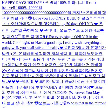
HAPPY DAYS 100 DAYS🎉 벌써 100일이라니...❤️‍🔥I can't
believe!! 1000일 10000일
1000000000000000000000000000000000일 까지 난 온리비와 평
생 함께할 거야 😘 Love you 100 ONLY B❤️‍🔥💯
추 로스ㅋㅋㅋㅋ
ㅋㅋ 오랜만에 먹으니깡 맛있넹
Happy 50 days ONLY B ❤️ 온
리비 50￼일 축하해요 ❤️
온리비!!! 오늘 하루도 고생했어요❤️
잘 자요😴 좋은 꿈 꿔요❣️❣️ For every single ONLY B in the
world, Goodnight, or Have a good day, I really wish everything's
going well, you're all safe and healthy❤️🙂
요즘 3행시가 유행인가
봐요:) 온: 온리비를 생각하면 저의 생체 리: 리듬이 날뛰어요
비: 비록 지금은 비활동기 이지만 우린 곧 돌아올 거라는거❤️‍🔥
🐻‍❄️
달고나 만들기 아주 쉽더군요...😍(10번 실패한 건 안비밀
🤫) 연습실에 달고나 냄새가 가득 찼지만 멤버들이랑 뽑기도
하고 동심 가득한 시간을 보냈어용👶🎶 온리비도 나눠주고 싶
당..❤️❤️❤️
온리비!!!❤️ 드디어 달고나 만들기 성공 ㅎㅎ헿 이제
만들기 너무 쉽네요 후훗^^
ONLY B 너에게 가고싶어🖤 오늘
의 추천 곡 :어쿠루브 - 너에게 가고싶어 (Wherever You May
Be)
온:온제나 보고 싶은 우 리:리 온리비 비:비가 오나 눈이 오
나 보고 싶다아
찰칵📷오늘도 거울샷😜Who is that in the mirror?