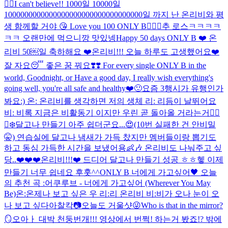
❤️‍🔥I can't believe!! 1000일 10000일
1000000000000000000000000000000000일 까지 난 온리비와 평
생 함께할 거야 😘 Love you 100 ONLY B❤️‍🔥💯
추 로스ㅋㅋㅋㅋ
ㅋㅋ 오랜만에 먹으니깡 맛있넹
Happy 50 days ONLY B ❤️ 온
리비 50￼일 축하해요 ❤️
온리비!!! 오늘 하루도 고생했어요❤️
잘 자요😴 좋은 꿈 꿔요❣️❣️ For every single ONLY B in the
world, Goodnight, or Have a good day, I really wish everything's
going well, you're all safe and healthy❤️🙂
요즘 3행시가 유행인가
봐요:) 온: 온리비를 생각하면 저의 생체 리: 리듬이 날뛰어요
비: 비록 지금은 비활동기 이지만 우린 곧 돌아올 거라는거❤️‍🔥
🐻‍❄️
달고나 만들기 아주 쉽더군요...😍(10번 실패한 건 안비밀
🤫) 연습실에 달고나 냄새가 가득 찼지만 멤버들이랑 뽑기도
하고 동심 가득한 시간을 보냈어용👶🎶 온리비도 나눠주고 싶
당..❤️❤️❤️
온리비!!!❤️ 드디어 달고나 만들기 성공 ㅎㅎ헿 이제
만들기 너무 쉽네요 후훗^^
ONLY B 너에게 가고싶어🖤 오늘
의 추천 곡 :어쿠루브 - 너에게 가고싶어 (Wherever You May
Be)
온:온제나 보고 싶은 우 리:리 온리비 비:비가 오나 눈이 오
나 보고 싶다아
찰칵📷오늘도 거울샷😜Who is that in the mirror?
🪞
오아ㅏ 대박 천둥번개!!! 영상에서 번쩍! 하는거 봤죠!? 밖에