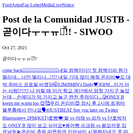
Feed
Artist
Fan Letter
Media
Live
Notice
Post de la Comunidad JUSTB -
곧이다ㅜㅜㅠㅠ̑̈!! - SIWOO
Oct 27, 2021
곧이다ㅜㅜㅠㅠ̑̈!!
come back❤️‍🔥❤️‍🔥❤️‍🔥❤️‍🔥❤️‍🔥❤️‍🔥
내일 컴백이다!! 첫 컴백이라 뭔가
떨리네... 나만 떨리나...!?!? 내일 기대 많이 해줘 온리비❤️
오 대
박 위버스 프로필 바꼈당🤭
LIMJIMIN's Daily🖤3
대박...이거 아
는 사람!?!?!? 나 어릴 때 이거 학교 계단에서 엄청 가지구 놀았
는데,,, 손에다가 막 가지고 놀구 완전 추억이다...🥲
ONLY B
keeps me warm too 😌🥰
우리 온리비😍 잠시 후 2시에 트위터
블루룸에서 만나요🗣#JUSTBEAT See you later on Twitter
Blueroom👀 2PM(KST)
호빵🍽 팥 vs 야채 vs 피자 vs 단호박
저
도 ONLY B 많이 보고 싶어요♥️
붕어빵 슈크림 vs 팥
꼬까옷 입
은날🌼💫
온리비 추워 따뜻하게 입어
날이 시원해지네요 옷 따