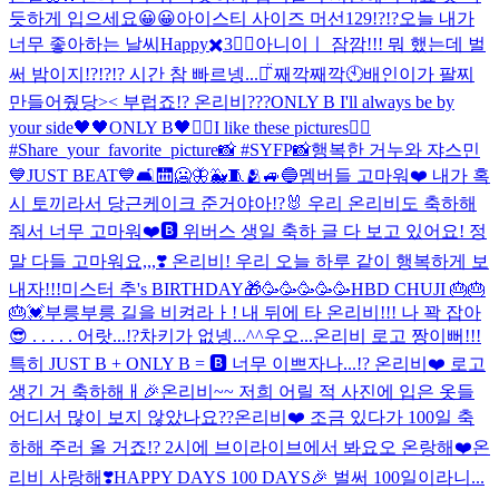
듯하게 입으세요😀😀
아이스티 사이즈 머선129!?!?
오늘 내가
너무 좋아하는 날씨
Happy✖️3❤️‍🔥
아니이ㅣ 잠깜!!! 뭐 했는데 벌
써 밤이지!?!?!? 시간 참 빠르넹...ㅠ̑̈ 째깍째깍🕙
배인이가 팔찌
만들어줬당>< 부럽죠!? 온리비???
ONLY B I'll always be by
your side🖤
🖤ONLY B🖤
❤️‍🔥I like these pictures❤️‍🔥
#Share_your_favorite_picture📸 #SYFP📸
행복한 거누와 쟈스민
💙
JUST BEAT💙🛋🛗🥶🦋🐳🧵🫂🚙🔵
멤버들 고마워❤️ 내가 혹
시 토끼라서 당근케이크 준거야아!?🐰 우리 온리비도 축하해
줘서 너무 고마워❤️🅱️ 위버스 생일 축하 글 다 보고 있어요! 정
말 다들 고마워요,,,❣️ 온리비! 우리 오늘 하루 같이 행복하게 보
내자!!!
미스터 추's BIRTHDAY🎁
🥳🥳🥳🥳🥳
HBD CHUJI 🎂🎂
🎂💓
부릉부릉 길을 비켜라ㅏ! 내 뒤에 타 온리비!!! 나 꽉 잡아
😎 . . . . . 어랏...!?차키가 없넹...^^
우오...온리비 로고 짱이뻐!!!
특히 JUST B + ONLY B = 🅱️ 너무 이쁘자나...!? 온리비❤️ 로고
생긴 거 축하해ㅐ🎉
온리비~~ 저희 어릴 적 사진에 입은 옷들
어디서 많이 보지 않았나요??
온리비❤️ 조금 있다가 100일 축
하해 주러 올 거죠!? 2시에 브이라이브에서 봐요오 온랑해❤️
온
리비 사랑해❣️
HAPPY DAYS 100 DAYS🎉 벌써 100일이라니...