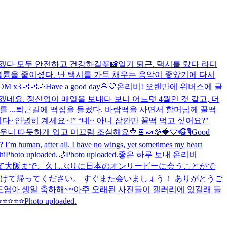
좋겠다 모두 안전하고 건강하길
꽃📸
일기 퇴근. 택시를 탔다 라디
볼륨을 줄이셨다. 난 택시를 가득 채우는 음악이 좋았기에 다시
OM x3🦶🦶🦶
Have a good day🌸🤍
온리비! 오랜만에 위버스에 글
겠네요. 정신없이 매일을 보내다 보니 어느덧 4월인 것 같고, 더
...
퇴근길에 떡집을 들렀다. 바람떡을 사면서 할머님께 꿀떡
~안녕히 계세요~!” “네~ 아니 잠깐만 꿀떡 먹고 싶어요?"
추우니 따듯하게 입고 미끄럼 조심해요
🍭🍫🍬🍪
🍓🤍
🎧🎙️
Good
? I’m human, after all. I have no wings, yet sometimes my heart
hi
Photo uploaded.
🌙
Photo uploaded.
좋은 하루 보내 온리비
て大阪まで、久しぶりに日本のオンリービーに会うことがで
けて帰ってください。 すぐまた会いましょう！ ありがとうご
도염아 생일 축하해~~아주 오래된 사진들이 갤러리에 있길래 들
⭐⭐⭐⭐⭐
Photo uploaded.