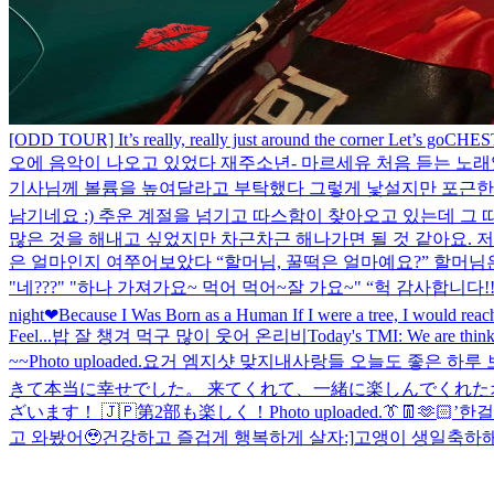
[ODD TOUR] It’s really, really just around the corner Let’s go
CHEST
오에 음악이 나오고 있었다 재주소년- 마르세유 처음 듣는 노래
기사님께 볼륨을 높여달라고 부탁했다 그렇게 낯설지만 포근한
남기네요 :) 추운 계절을 넘기고 따스함이 찾아오고 있는데 그 
많은 것을 해내고 싶었지만 차근차근 해나가면 될 것 같아요. 저
은 얼마인지 여쭈어보았다 “할머님, 꿀떡은 얼마예요?” 할머님은
"네???" "하나 가져가요~ 먹어 먹어~잘 가요~" “헉 감사합니다!!
night❤
Because I Was Born as a Human If I were a tree, I would reach 
Feel...
밥 잘 챙겨 먹구 많이 웃어 온리비
Today's TMI: We are think
~~
Photo uploaded.
요거 엠지샷 맞지
내사랑들 오늘도 좋은 하루 보
きて本当に幸せでした。 来てくれて、一緒に楽しんでくれた
ざいます！ 🇯🇵
第2部も楽しく！
Photo uploaded.
👔👖🫶🏻
’한
고 와봤어🥹건강하고 즐겁게 행복하게 살자:]
고앵이 생일축하해