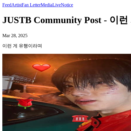
Feed
Artist
Fan Letter
Media
Live
Notice
JUSTB Community Post - 
Mar 28, 2025
이런 게 유행이라며