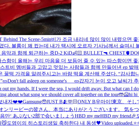
 Behind The Scene
-5min
비가 조금 내리네 많이 많이 내렸으면 
였다. 볼륨이 꽤 컸는데 내가 택시에 오르자 기사님께서 슬며시 
 음악과 함께 퇴근하는 중
D-2 KiD👶🏻 BULLET🔫 CHEST🫀DO
따스함이 올해는 우리 마음을 더 보듬어 줄 수 있는 따스함이면 좋
스트비 멤버들과 고맙고 멋있는 사람들과 함께 만들어낸 ep 발매를 
 꿀떡 가격을 알려주시고는 바람 떡을 계산해 주셨다. “감사합니다
”
🥒Don't fall asleep on someone's___🥒
갑자기 눈이 오고 날씨가 
out my hands. If I were the sea, I would drift away. But what can I do
ing about what song we should cover all together on the tour🤲
🥶hi hi 
내자❤️❤️
Gamsung🥹
JUST B🫂🫶🏻ONLY B
우마이!
東京、そし
オンリービーの皆さん、本当にありがとうございます。 気をつ
걸음만‘ あぶない
2部で会いましょう
HBD my me
HBD my friend🎉
😼
도염이의 히스토리
생일 축하한다 내 동생🖤
Video uploaded.
⭐