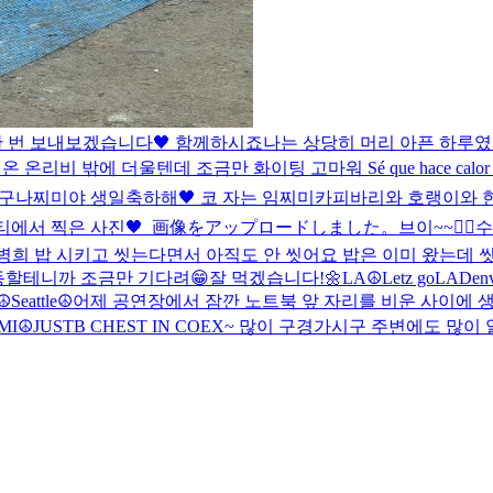
한 번 보내보겠습니다🖤 함께하시죠
나는 상당히 머리 아픈 하루였
비 밖에 더울텐데 조금만 화이팅 고마워 Sé que hace calor afuera en Mont
이구나
찌미야 생일축하해🖤 코 자는 임찌미
카피바리와 호랭이와 한
티에서 찍은 사진🖤
_
画像をアップロードしました。
브이~~✌🏻
수
병희 밥 시키고 씻는다면서 아직도 안 씻어요 밥은 이미 왔는데 씻
동할테니까 조금만 기다려😁
잘 먹겠습니다!🌼
LA☮️
Letz go
LA
Den
☮️
Seattle☮️
어제 공연장에서 잠깐 노트북 앞 자리를 비운 사이에 생
MI☮️
JUSTB CHEST IN COEX~ 많이 구경가시구 주변에도 많이