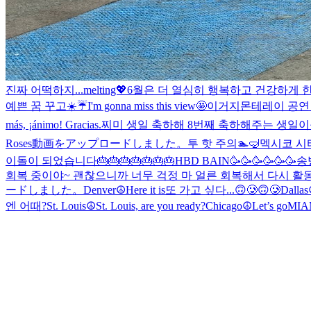
진짜 어떡하지...melting💖
6월은 더 열심히 행복하고 건강하게 
예쁜 꿈 꾸고
☀️☔️
I'm gonna miss this view🤩
이거지
몬테레이 공연 온 온리
más, ¡ánimo! Gracias.
찌미 생일 축하해 8번째 축하해주는 생일
Roses
動画をアップロードしました。
투 핫 주의🏊🤿
멕시코 시
이돌이 되었습니다
🎂🎂🎂🎂🎂🎂🎂
HBD BAIN🥳🥳🥳🥳🥳🥳
송
회복 중이야~ 괜찮으니까 너무 걱정 마 얼른 회복해서 다시 활
ードしました。
Denver☮️
Here it is
또 가고 싶다...🙃🥲🙃🥲
Dallas
엔 어때?
St. Louis☮️
St. Louis, are you ready?
Chicago☮️
Let’s go
MIA