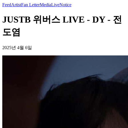
Feed
Artist
Fan Letter
Media
Live
Notice
JUSTB 위버스 LIVE - DY - 전
도염
2025년 4월 6일