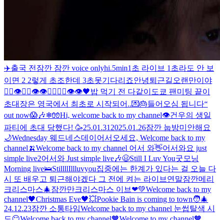
✈️
출국 전
잠깐 잠깐 voice only
hi
.
5min
1초 라이브 1초라도 안 보
이면 2 2렇게 초조한데 3초못기다리죠
안녕
퇴근길
오랜만이야
🖐🏻👁🖐🏻👁👁🖐🏻🖐🏻👁👁
🖤
밥 먹기 전 다같이
도쿄 팬미팅 끝
이
초대장은 영국에서 최초로 시작되어..💌🎂
들어오심 됩니다
“
out now
😱🎶
❄🧤
Hi, welcome back to my channel👁️
건우의 생일
파티에 초대 당했다! 🥳
25.01.31
2025.01.26
잠깐 눕방
미안해요
🌙
Wednesday 웨드네스데이
어서오세요, Welcome back to my
channel🍌
Welcome back to my channel 어서 와👋
어서와요 just
simple live2
어서와 Just simple live🎶
😃
Still I Luv You
굿모닝
Morning live🛌
StillllIllluvyou
집중에는 한계가 있다는 걸 오늘 다
시 또 배우고 퇴근해야겠다 그 전에 켜는 라이브
연말
잠깐
메리
크리스마스
🎄잠깐만
크리스마스 이브❤💚
Welcome back to my
channel🖤
Christmas Eve🖤
💥
Pookie Bain is coming to town🧑‍🎄
24.12.23
잠깐 소통타임
Welcome back to my channel 눈썹탈색 시
도😶
Welcome back to my channel🧡
Welcome to my channel🧡